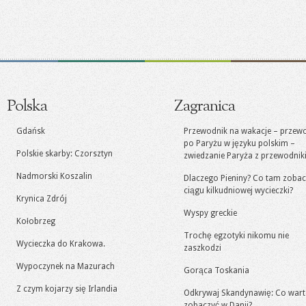
Polska
Zagranica
Gdańsk
Przewodnik na wakacje – przew
po Paryżu w języku polskim –
Polskie skarby: Czorsztyn
zwiedzanie Paryża z przewodni
Nadmorski Koszalin
Dlaczego Pieniny? Co tam zoba
ciągu kilkudniowej wycieczki?
Krynica Zdrój
Wyspy greckie
Kołobrzeg
Trochę egzotyki nikomu nie
Wycieczka do Krakowa.
zaszkodzi
Wypoczynek na Mazurach
Gorąca Toskania
Z czym kojarzy się Irlandia
Odkrywaj Skandynawię: Co war
zobaczyć w Danii?