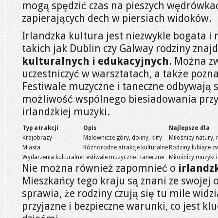
mogą spędzić czas na pieszych wędrówkac
zapierających dech w piersiach widoków.
Irlandzka kultura jest niezwykle bogata 
takich jak Dublin czy Galway rodziny znajd
kulturalnych i edukacyjnych
. Można z
uczestniczyć w warsztatach, a także pozna
Festiwale muzyczne i taneczne odbywają się
możliwość wspólnego biesiadowania przy
irlandzkiej muzyki.
Typ atrakcji
Opis
Najlepsze dla
Krajobrazy
Malownicze góry, doliny, klify
Miłośnicy natury, 
Miasta
Różnorodne atrakcje kulturalne
Rodziny lubiące zw
Wydarzenia kulturalne
Festiwale muzyczne i taneczne
Miłośnicy muzyki i
Nie można również zapomnieć o
irlandz
Mieszkańcy tego kraju są znani ze swojej o
sprawia, że rodziny czują się tu mile widz
przyjazne i bezpieczne warunki, co jest k