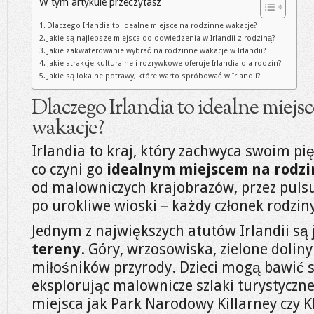
W tym artykule przeczytasz
Dlaczego Irlandia to idealne miejsce na rodzinne wakacje?
Jakie są najlepsze miejsca do odwiedzenia w Irlandii z rodziną?
Jakie zakwaterowanie wybrać na rodzinne wakacje w Irlandii?
Jakie atrakcje kulturalne i rozrywkowe oferuje Irlandia dla rodzin?
Jakie są lokalne potrawy, które warto spróbować w Irlandii?
Dlaczego Irlandia to idealne miejs
wakacje?
Irlandia to kraj, który zachwyca swoim p
co czyni go
idealnym miejscem na rodz
od malowniczych krajobrazów, przez pulsu
po urokliwe wioski – każdy członek rodziny
Jednym z największych atutów Irlandii są 
tereny
. Góry, wrzosowiska, zielone doliny 
miłośników przyrody. Dzieci mogą bawić 
eksplorując malownicze szlaki turystyczne
miejsca jak Park Narodowy Killarney czy K