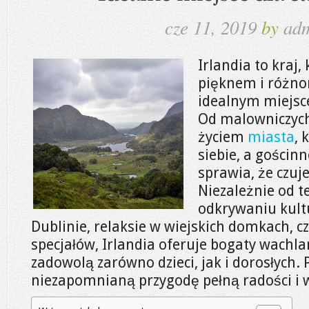
cze 11, 2019
by
ad
Irlandia to kraj
pięknem i różnor
idealnym miejsc
Od malowniczych
życiem
miasta
, 
siebie, a gościn
sprawia, że czuj
Niezależnie od t
odkrywaniu kult
Dublinie, relaksie w wiejskich domkach, 
specjałów, Irlandia oferuje bogaty wachla
zadowolą zarówno dzieci, jak i dorosłych. 
niezapomnianą przygodę pełną radości i 