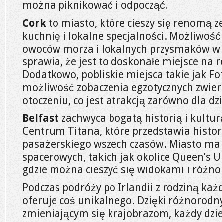
można piknikować i odpocząć.
Cork
to miasto, które cieszy się renomą 
kuchnię i lokalne specjalności. Możliwoś
owoców morza i lokalnych przysmaków w 
sprawia, że jest to doskonałe miejsce na r
Dodatkowo, pobliskie miejsca takie jak Fot
możliwość zobaczenia egzotycznych zwie
otoczeniu, co jest atrakcją zarówno dla dzie
Belfast
zachwyca bogatą historią i kultur
Centrum Titana, które przedstawia histor
pasażerskiego wszech czasów. Miasto ma 
spacerowych, takich jak okolice Queen’s U
gdzie można cieszyć się widokami i różn
Podczas podróży po Irlandii z rodziną każd
oferuje coś unikalnego. Dzięki różnorodn
zmieniającym się krajobrazom, każdy dzie