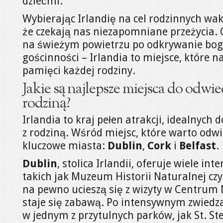
dziećmi.
Wybierając Irlandię na cel rodzinnych w
że czekają nas niezapomniane przeżycia.
na świeżym powietrzu po odkrywanie bogat
gościnności – Irlandia to miejsce, które 
pamięci każdej rodziny.
Jakie są najlepsze miejsca do odwie
rodziną?
Irlandia to kraj pełen atrakcji, idealnyc
z rodziną. Wśród miejsc, które warto odwie
kluczowe miasta:
Dublin
,
Cork
i
Belfast
.
Dublin
, stolica Irlandii, oferuje wiele i
takich jak Muzeum Historii Naturalnej cz
na pewno ucieszą się z wizyty w Centrum
staje się zabawą. Po intensywnym zwiedz
w jednym z przytulnych parków, jak St. St