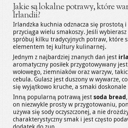
Jakie są lokalne potrawy, które w
Irlandii?
Irlandzka kuchnia odznacza się prostotą 
przyciąga wielu smakoszy. Jeśli wybierasz 
spróbuj kilku tradycyjnych potraw, które
elementem tej kultury kulinarnej.
Jednym z najbardziej znanych dań jest
irl
aromatyczny posiłek przygotowywany jest 
wołowego, ziemniaków oraz warzyw, takic
cebula. Gulasz jest duszony w wywarze, co
się wyjątkowo kruche, a smaki doskonale s
Inną popularną potrawą jest
soda bread
on niezwykle prosty w przygotowaniu, po
używa się sody oczyszczonej, a nie drożdż
charakterystyczny smak i jest często pod
dodatek do zup.