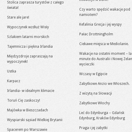
Stolica zaprasza turystów z całego
świata!
Czy warto spędzić wakacje pod
namiotem?
Stare ale jare!
Kefalinia Grecja i jej wyspy
Wypoczynek wzdłuż Wisły
Pałac Drottningholm
Szlakiem latarni morskich
Ciekawe miejsca w Mediolanie.
Tajemnicza i piękna Irlandia
Wakacje na ostatni moment – la
Międzyzdroje zapraszają na
minute do Australii i Nowej Zelan
wypoczynek!
wycieczki
Ustka
Wczasy w Egipcie
Karpacz
Zabytkowe Anzio we Włoszech.
Irlandia- w idealnym klimacie
Z wizytą na Słowacji
Toruń Cię zaskoczy!
Zabytkowe Włochy
Majówka w Bieszczadach
Leć do Edynburga – Gdańsk
Edynburg, Kraków Edynburg
Wyspiarski sąsiad Wielkiej Brytanii
Praga i jej zabytki
Spacerem po Warszawie