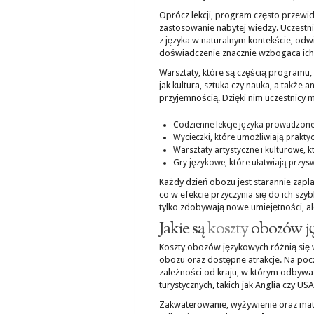
Oprócz lekcji, program często przewid
zastosowanie nabytej wiedzy. Uczestn
z języka w naturalnym kontekście, odw
doświadczenie znacznie wzbogaca ich
Warsztaty, które są częścią program
jak kultura, sztuka czy nauka, a także 
przyjemnością. Dzięki nim uczestnicy 
Codzienne lekcje języka prowadzone 
Wycieczki, które umożliwiają praktyc
Warsztaty artystyczne i kulturowe, 
Gry językowe, które ułatwiają przys
Każdy dzień obozu jest starannie za
co w efekcie przyczynia się do ich sz
tylko zdobywają nowe umiejętności, al
Jakie są
koszty
obozów j
Koszty obozów językowych różnią się w 
obozu oraz dostępne atrakcje. Na poc
zależności od kraju, w którym odbywa
turystycznych, takich jak Anglia czy 
Zakwaterowanie, wyżywienie oraz mate