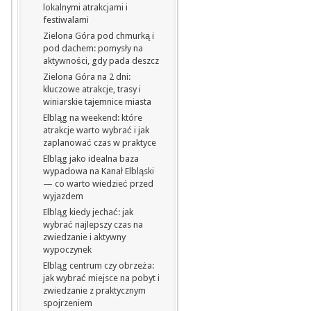
lokalnymi atrakcjami i
festiwalami
Zielona Góra pod chmurką i
pod dachem: pomysły na
aktywności, gdy pada deszcz
Zielona Góra na 2 dni:
kluczowe atrakcje, trasy i
winiarskie tajemnice miasta
Elbląg na weekend: które
atrakcje warto wybrać i jak
zaplanować czas w praktyce
Elbląg jako idealna baza
wypadowa na Kanał Elbląski
— co warto wiedzieć przed
wyjazdem
Elbląg kiedy jechać: jak
wybrać najlepszy czas na
zwiedzanie i aktywny
wypoczynek
Elbląg centrum czy obrzeża:
jak wybrać miejsce na pobyt i
zwiedzanie z praktycznym
spojrzeniem