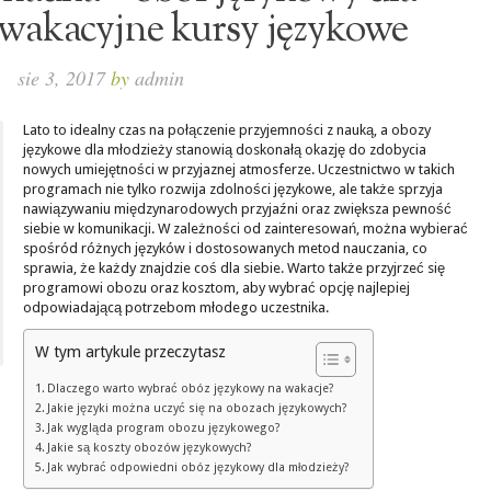
 wakacyjne kursy językowe
sie 3, 2017
by
admin
Lato to idealny czas na połączenie przyjemności z nauką, a obozy
językowe dla młodzieży stanowią doskonałą okazję do zdobycia
nowych umiejętności w przyjaznej atmosferze. Uczestnictwo w takich
programach nie tylko rozwija zdolności językowe, ale także sprzyja
nawiązywaniu międzynarodowych przyjaźni oraz zwiększa pewność
siebie w komunikacji. W zależności od zainteresowań, można wybierać
spośród różnych języków i dostosowanych metod nauczania, co
sprawia, że każdy znajdzie coś dla siebie. Warto także przyjrzeć się
programowi obozu oraz kosztom, aby wybrać opcję najlepiej
odpowiadającą potrzebom młodego uczestnika.
W tym artykule przeczytasz
Dlaczego warto wybrać obóz językowy na wakacje?
Jakie języki można uczyć się na obozach językowych?
Jak wygląda program obozu językowego?
Jakie są koszty obozów językowych?
Jak wybrać odpowiedni obóz językowy dla młodzieży?