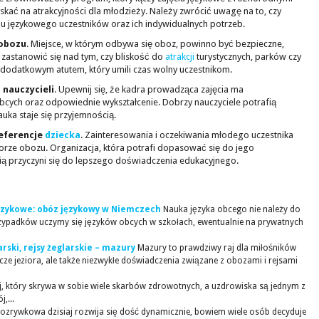
ać na atrakcyjności dla młodzieży. Należy zwrócić uwagę na to, czy
 językowego uczestników oraz ich indywidualnych potrzeb.
 obozu
. Miejsce, w którym odbywa się oboz, powinno być bezpieczne,
o zastanowić się nad tym, czy bliskość do
atrakcji
turystycznych, parków czy
 dodatkowym atutem, który umili czas wolny uczestnikom.
h
nauczycieli
. Upewnij się, że kadra prowadząca zajęcia ma
cych oraz odpowiednie wykształcenie. Dobrzy nauczyciele potrafią
uka staje się przyjemnością.
eferencje
dziecka
. Zainteresowania i oczekiwania młodego uczestnika
rze obozu. Organizacja, która potrafi dopasować się do jego
ą przyczyni się do lepszego doświadczenia edukacyjnego.
językowe: obóz językowy w Niemczech
Nauka języka obcego nie należy do
rzypadków uczymy się języków obcych w szkołach, ewentualnie na prywatnych
rski, rejsy żeglarskie – mazury
Mazury to prawdziwy raj dla miłośników
cze jeziora, ale także niezwykłe doświadczenia związane z obozami i rejsami
aj, który skrywa w sobie wiele skarbów zdrowotnych, a uzdrowiska są jednym z
,...
rozrywkowa dzisiaj rozwija się dość dynamicznie, bowiem wiele osób decyduje