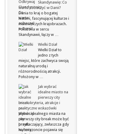
Skandynawię: Co
warto zobaczyć w Danii?
Dania to kraj o bogatej
historii, fascynującej kulturze i
malowniczych krajobrazach.
Położona w sercu
Skandynawii, łączy w …
Wielki Dział
Wielki Dział to
jedno z tych
miejsc, które zachwyca swoją
naturalną urodą i
różnorodnością atrakcji.
Położony w …
Jak wybrać
idealne miasto na
pierwszy city
break: kryteria, atrakcje i
praktyczne wskazówki
Wybór idealnego miasta na
pierwszy city break może być
przytłaczający, zwłaszcza gdy
na horyzoncie pojawia się