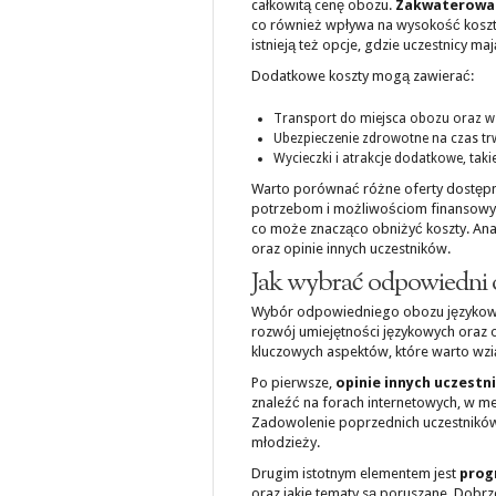
całkowitą cenę obozu.
Zakwaterowa
co również wpływa na wysokość kosz
istnieją też opcje, gdzie uczestnicy 
Dodatkowe koszty mogą zawierać:
Transport do miejsca obozu oraz 
Ubezpieczenie zdrowotne na czas t
Wycieczki i atrakcje dodatkowe, taki
Warto porównać różne oferty dostępne
potrzebom i możliwościom finansowym.
co może znacząco obniżyć koszty. Anal
oraz opinie innych uczestników.
Jak wybrać odpowiedni 
Wybór odpowiedniego obozu językowe
rozwój umiejętności językowych oraz o
kluczowych aspektów, które warto wz
Po pierwsze,
opinie innych uczestn
znaleźć na forach internetowych, w 
Zadowolenie poprzednich uczestników
młodzieży.
Drugim istotnym elementem jest
prog
oraz jakie tematy są poruszane. Dobr