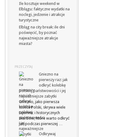
Ile kosztuje weekend w
Elblągu: faktyczne wydatki na
noclegi, jedzenie i atrakcje
turystyczne
Elbląg na city break: ile dni
poświęcić, by poznać
najważniejsze atrakcje
miasta?
PRZECZYTAJ
Gniezno na
pierwszy raz: jak
odkryć kolebkę
polskiej państwowości i jej
najważniejsze zabytki
Gniezno, jako pierwsza
stolica Polski, skrywa wiele
tajemnic i historycznych
skarbów, które warto odkryć
już podczas pierwszej …
Odkrywaj