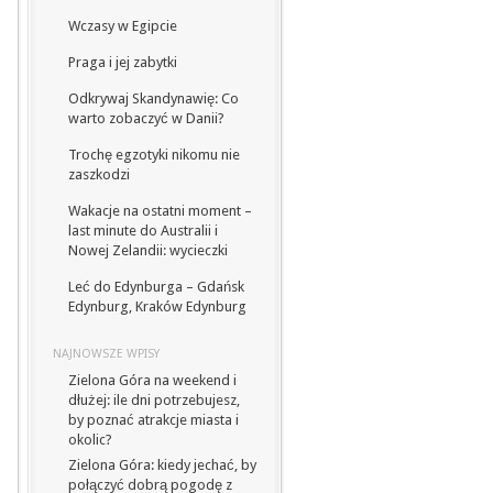
Wczasy w Egipcie
Praga i jej zabytki
Odkrywaj Skandynawię: Co
warto zobaczyć w Danii?
Trochę egzotyki nikomu nie
zaszkodzi
Wakacje na ostatni moment –
last minute do Australii i
Nowej Zelandii: wycieczki
Leć do Edynburga – Gdańsk
Edynburg, Kraków Edynburg
NAJNOWSZE WPISY
Zielona Góra na weekend i
dłużej: ile dni potrzebujesz,
by poznać atrakcje miasta i
okolic?
Zielona Góra: kiedy jechać, by
połączyć dobrą pogodę z