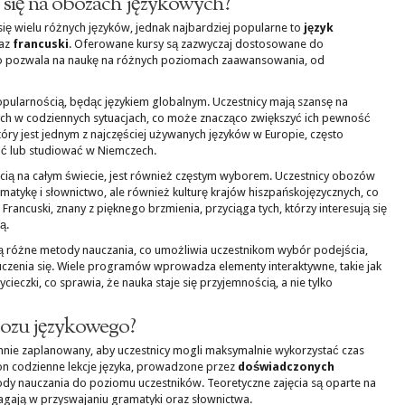
ć się na obozach językowych?
ę wielu różnych języków, jednak najbardziej popularne to
język
az
francuski
. Oferowane kursy są zazwyczaj dostosowane do
o pozwala na naukę na różnych poziomach zaawansowania, od
 popularnością, będąc językiem globalnym. Uczestnicy mają szansę na
ych w codziennych sytuacjach, co może znacząco zwiększyć ich pewność
który jest jednym z najczęściej używanych języków w Europie, często
ać lub studiować w Niemczech.
ścią na całym świecie, jest również częstym wyborem. Uczestnicy obozów
atykę i słownictwo, ale również kulturę krajów hiszpańskojęzycznych, co
Francuski, znany z pięknego brzmienia, przyciąga tych, którzy interesują się
ą.
ą różne metody nauczania, co umożliwia uczestnikom wybór podejścia,
 uczenia się. Wiele programów wprowadza elementy interaktywne, takie jak
ycieczki, co sprawia, że nauka staje się przyjemnością, a nie tylko
ozu językowego?
nie zaplanowany, aby uczestnicy mogli maksymalnie wykorzystać czas
n codzienne lekcje języka, prowadzone przez
doświadczonych
ody nauczania do poziomu uczestników. Teoretyczne zajęcia są oparte na
gają w przyswajaniu gramatyki oraz słownictwa.