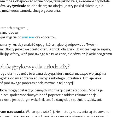
nie
może obejmować różne opcje, takie jak hostele, akademiki czy hotele,
tów.
Wyżywienie
na obozie często obejmuje trzy posiłki dziennie, ale
mają możliwość samodzielnego gotowania.
w ramach programu,
rwania obozu,
e jak wyjścia do
muzeów
czy koncertów.
 na rynku, aby znaleźć opcję, która najlepiej odpowiada Twoim
 Obozy językowe często oferują zniżki dla grup lub wcześniejsze zapisy,
izując oferty, weź pod uwagę nie tylko cenę, ale również jakość programu
obóz językowy dla młodzieży?
go dla młodzieży to ważna decyzja, która może znacząco wpłynąć na
gólne doświadczenia edukacyjne młodego uczestnika. Istnieje kilka
iąć pod uwagę podczas podejmowania tej decyzji.
ików
mogą dostarczyć cennych informacji o jakości obozu. Można je
mediach społecznościowych bądź poprzez osobiste rekomendacje.
 często jest dobrym wskaźnikiem, że dany oboz spełnia oczekiwania
ram nauczania
. Warto sprawdzić, jakie metody nauczania są stosowane
ze zrównoważony program, który łączy zajęcia językowe z różnorodnymi