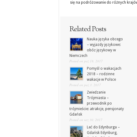
się na podróżowanie do różnych krajó
Related Posts
Nauka języka obcego
– wyjazdy językowe:
obóz językowy w
Niemczech
Posted on paź 18, 2017
Pomyśl o wakacjach
2018 – rodzinne
wakacje w Polsce
Posted on paź 3, 2017
Zwiedzanie
Trójmiasta –
przewodnik po
trójmieście: atrakcje, pensjonaty
Gdańsk
Posted on wrz 30, 2017
Leć do Edynburga –
Gdańsk Edynburg,