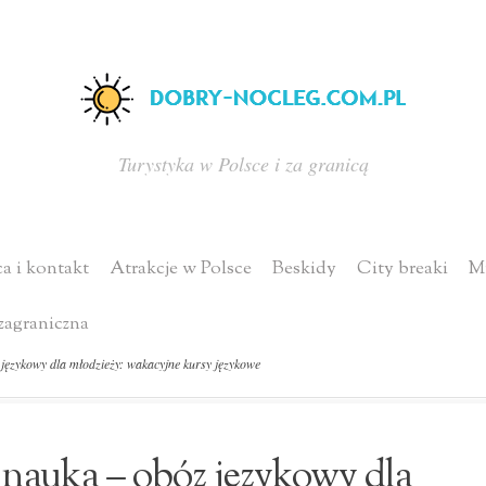
Turystyka w Polsce i za granicą
a i kontakt
Atrakcje w Polsce
Beskidy
City breaki
Mi
zagraniczna
ęzykowy dla młodzieży: wakacyjne kursy językowe
nauka – obóz językowy dla