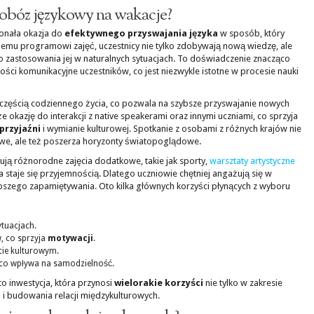
obóz językowy na wakacje?
onała okazja do
efektywnego przyswajania języka
w sposób, który
nemu programowi zajęć, uczestnicy nie tylko zdobywają nową wiedzę, ale
zastosowania jej w naturalnych sytuacjach. To doświadczenie znacząco
ości komunikacyjne uczestników, co jest niezwykle istotne w procesie nauki
ę częścią codziennego życia, co pozwala na szybsze przyswajanie nowych
e okazję do interakcji z native speakerami oraz innymi uczniami, co sprzyja
przyjaźni
i wymianie kulturowej. Spotkanie z osobami z różnych krajów nie
we, ale też poszerza horyzonty światopoglądowe.
ują różnorodne zajęcia dodatkowe, takie jak sporty,
warsztaty artystyczne
ka staje się przyjemnością. Dlatego uczniowie chętniej angażują się w
lepszego zapamiętywania. Oto kilka głównych korzyści płynących z wyboru
tuacjach.
, co sprzyja
motywacji
.
ie kulturowym.
 co wpływa na samodzielność.
 inwestycja, która przynosi
wielorakie korzyści
nie tylko w zakresie
 i budowania relacji międzykulturowych.