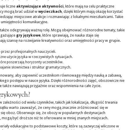
uje liczne
aktywizujące aktywności
, które mają na celu praktyczne
icy mogą brać udział w
wycieczkach
, dzięki którym mają okazję korzystać
iedzając miejscowe atrakcje i rozmawiając z lokalnymi mieszkańcami. Takie
 umiejętności komunikacyjne.
u, także odegrywają ważną rolę. Mogą obejmować różnorodne tematy, takie
angażujące
gry językowe
, które sprawiają, że nauka staje się
mają szansę na rozwijanie kreatywności oraz umiejętności pracy w grupie.
przez profesjonalnych nauczycieli.
zne użycie języka w rzeczywistych sytuacjach.
które poszerzają horyzonty uczestników.
wajanie słownictwa i struktur gramatycznych.
planowany, aby zapewnić uczestnikom równowagę między nauką a zabawą,
ybkiego postępu w nauce języka. Dzięki różnorodności zajęć, obozowicze nie
e także nawiązują przyjaźnie oraz wspomnienia na całe życie.
ęzykowych?
zależności od wielu czynników, takich jak lokalizacja, długość trwania
zątku warto zauważyć, że ceny mogą znacznie zróżnicować się w
 się oboz. Obserwuje się, że obozy w popularnych destynacjach
USA, mogą być droższe niż te oferowane w mniej znanych miejscach.
riały edukacyjne to podstawowe koszty, które są zazwyczaj wliczone w