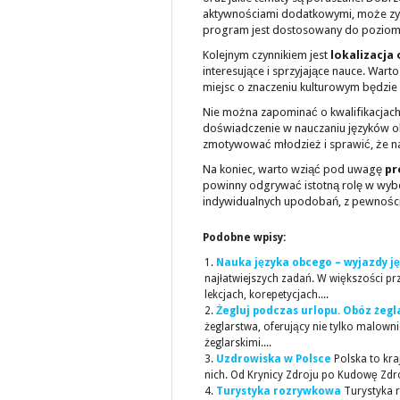
aktywnościami dodatkowymi, może zysk
program jest dostosowany do poziomu
Kolejnym czynnikiem jest
lokalizacja
interesujące i sprzyjające nauce. Wart
miejsc o znaczeniu kulturowym będzie
Nie można zapominać o kwalifikacjac
doświadczenie w nauczaniu języków ob
zmotywować młodzież i sprawić, że na
Na koniec, warto wziąć pod uwagę
pr
powinny odgrywać istotną rolę w wybo
indywidualnych upodobań, z pewności
Podobne wpisy:
Nauka języka obcego – wyjazdy 
najłatwiejszych zadań. W większości p
lekcjach, korepetycjach....
Żegluj podczas urlopu. Obóz żegla
żeglarstwa, oferujący nie tylko malowni
żeglarskimi....
Uzdrowiska w Polsce
Polska to kr
nich. Od Krynicy Zdroju po Kudowę Zdrój
Turystyka rozrywkowa
Turystyka 