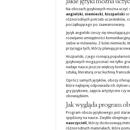
Jakie języki można uczy
Na obozach językowych można uczyć si
angielski
,
niemiecki
,
hiszpański
or
różnorodnych potrzeb uczestników, c
początkującego po zaawansowany.
Język angielski cieszy się nieustającą
rozwijanie umiejętności komunikacyjn
siebie w mówieniu. Z kolei niemiecki, 
przyciąga tych, którzy planują pracow
Hiszpański, z jego rosnącą popularno
językowych mogą poznać nie tylko gram
nadaje nauce jeszcze większy kontekst. 
sztuką, literaturą oraz kuchnią francusk
Oprócz samych języków, obozy oferuj
które najlepiej odpowiada ich stylowi
gry językowe, zajęcia artystyczne czy w
obowiązkiem.
Jak wygląda program ob
Program obozu językowego jest staran
spędzony na nauce. Zwykle obejmuje o
nauczycieli
, którzy dostosowują met
różnorodnych materiałach, które poma