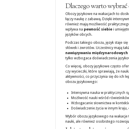
Dlaczego warto wybrać 
Obozy językowe na wakacjach to dosk
łączy naukę z zabawą. Dzięki intensyw
również mają możliwość praktycznego 
wpływa na
pewność siebie
i umiejętn
języków obcych.
Podczas takiego obozu, język staje si
słówek i zwrotów. Uczestnicy mają takż
nawiązywaniu międzynarodowych 
tylko wzbogaca doświadczenia języko
Co więcej, obozy językowe często ofer
czy wycieczki, które sprawiają, że nau
aktywności, co przyczynia się do ich 
obozu językowego:
Intensywna nauka w praktycznych sy
Możliwość nauki wśród rówieśników
Wzbogacanie słownictwa w kontekśc
Doświadczenie życia w innym kraju,
Wybór obozu językowego na wakacje to
nauki, ale również osobistego rozwoju