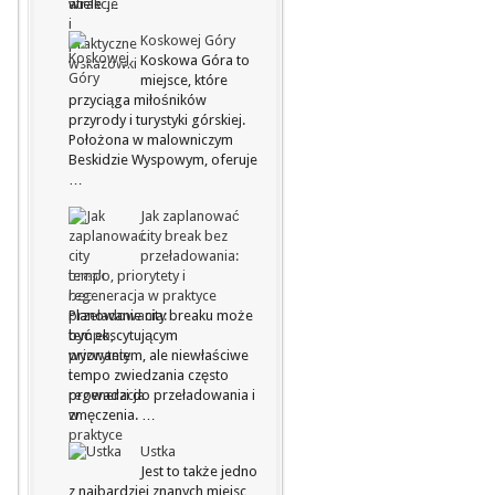
wiele …
Koskowej Góry
Koskowa Góra to
miejsce, które
przyciąga miłośników
przyrody i turystyki górskiej.
Położona w malowniczym
Beskidzie Wyspowym, oferuje
…
Jak zaplanować
city break bez
przeładowania:
tempo, priorytety i
regeneracja w praktyce
Planowanie city breaku może
być ekscytującym
wyzwaniem, ale niewłaściwe
tempo zwiedzania często
prowadzi do przeładowania i
zmęczenia. …
Ustka
Jest to także jedno
z najbardziej znanych miejsc