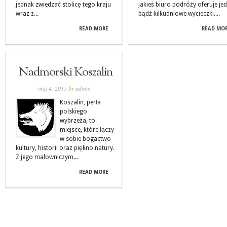
jednak zwiedzać stolicę tego kraju
jakieś biuro podróży oferuje je
wraz z...
bądź kilkudniowe wycieczki....
READ MORE
READ MO
Nadmorski Koszalin
maj 4, 2015
by
admin
Koszalin, perła
polskiego
wybrzeża, to
miejsce, które łączy
w sobie bogactwo
kultury, historii oraz piękno natury.
Z jego malowniczym...
READ MORE