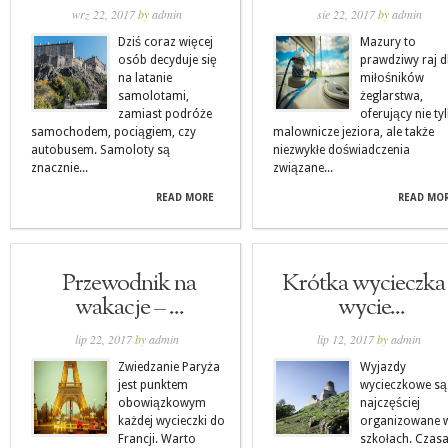
wrz 22, 2017
by
admin
sie 22, 2017
by
admin
Dziś coraz więcej
Mazury to
osób decyduje się
prawdziwy raj d
na latanie
miłośników
samolotami,
żeglarstwa,
zamiast podróże
oferujący nie ty
samochodem, pociągiem, czy
malownicze jeziora, ale także
autobusem. Samoloty są
niezwykłe doświadczenia
znacznie...
związane...
READ MORE
READ MO
Przewodnik na
Krótka wycieczka
wakacje – ...
wycie...
lip 22, 2017
by
admin
lip 12, 2017
by
admin
Zwiedzanie Paryża
Wyjazdy
jest punktem
wycieczkowe są
obowiązkowym
najczęściej
każdej wycieczki do
organizowane 
Francji. Warto
szkołach. Czas