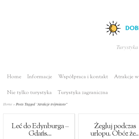
Turystyka
Home
Informacje
Współpraca i kontakt
Atrakcje w
Nie tylko turystyka
Turystyka zagraniczna
Home
»
Posts Tagged
"
Atrakcje trójmiasto"
Leć do Edynburga –
Żegluj podczas
Gdańs...
urlopu. Obóz że..