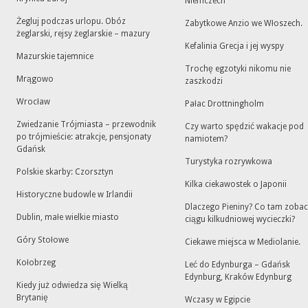
Niemczech
Żegluj podczas urlopu. Obóz
Zabytkowe Anzio we Włoszech.
żeglarski, rejsy żeglarskie – mazury
Kefalinia Grecja i jej wyspy
Mazurskie tajemnice
Trochę egzotyki nikomu nie
Mrągowo
zaszkodzi
Wrocław
Pałac Drottningholm
Zwiedzanie Trójmiasta – przewodnik
Czy warto spędzić wakacje pod
po trójmieście: atrakcje, pensjonaty
namiotem?
Gdańsk
Turystyka rozrywkowa
Polskie skarby: Czorsztyn
Kilka ciekawostek o Japonii
Historyczne budowle w Irlandii
Dlaczego Pieniny? Co tam zoba
Dublin, małe wielkie miasto
ciągu kilkudniowej wycieczki?
Góry Stołowe
Ciekawe miejsca w Mediolanie.
Kołobrzeg
Leć do Edynburga – Gdańsk
Edynburg, Kraków Edynburg
Kiedy już odwiedza się Wielką
Brytanię
Wczasy w Egipcie