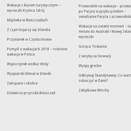
Wakacje z biurem turystycznym –
Przewodnik na wakacje – przew
wycieczki Krynica Zdrój
po Paryżu w języku polskim –
zwiedzanie Paryża z przewodni
Majówka w Bieszczadach
Wakacje na ostatni moment – la
Z czym kojarzy się Irlandia
minute do Australii i Nowej Zelan
wycieczki
Przystanek w Częstochowie
Gorąca Toskania
Pomyśl o wakacjach 2018 – rodzinne
wakacje w Polsce
Z wizytą na Słowacji
Wypoczynek wzdłuż Wisły
Wyspy greckie
Wyspiarski klimat w Irlandii
Odkrywaj Skandynawię: Co war
zobaczyć w Danii?
Zakopane i okolice
Zabytkowe Włochy
Dziewicza przyroda Bieszczad