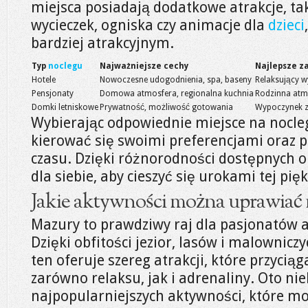
miejsca posiadają dodatkowe atrakcje, tak
wycieczek, ogniska czy animacje dla
dzieci
bardziej atrakcyjnym.
Typ
noclegu
Najważniejsze cechy
Najlepsze z
Hotele
Nowoczesne udogodnienia, spa, baseny
Relaksujący 
Pensjonaty
Domowa atmosfera, regionalna kuchnia
Rodzinna atmo
Domki letniskowe
Prywatność, możliwość gotowania
Wypoczynek z 
Wybierając odpowiednie miejsce na nocle
kierować się swoimi preferencjami oraz 
czasu. Dzięki różnorodności dostępnych op
dla siebie, aby cieszyć się urokami tej pię
Jakie aktywności można uprawiać
Mazury to prawdziwy raj dla pasjonatów
Dzięki obfitości jezior, lasów i malownicz
ten oferuje szereg atrakcji, które przycią
zarówno relaksu, jak i adrenaliny. Oto nie
najpopularniejszych aktywności, które 