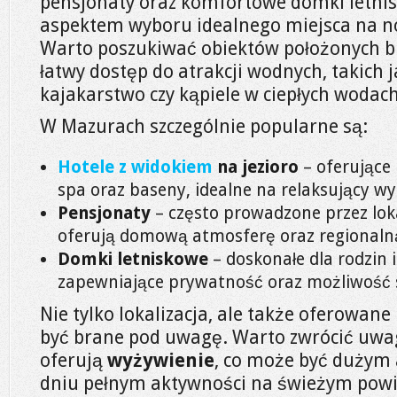
pensjonaty oraz komfortowe domki letni
aspektem wyboru idealnego miejsca na nocl
Warto poszukiwać obiektów położonych bli
łatwy dostęp do atrakcji wodnych, takich 
kajakarstwo czy kąpiele w ciepłych wodach
W Mazurach szczególnie popularne są:
Hotele z widokiem
na jezioro
– oferujące
spa oraz baseny, idealne na relaksujący w
Pensjonaty
– często prowadzone przez lok
oferują domową atmosferę oraz regionaln
Domki letniskowe
– doskonałe dla rodzin i
zapewniające prywatność oraz możliwość
Nie tylko lokalizacja, ale także oferowa
być brane pod uwagę. Warto zwrócić uwag
oferują
wyżywienie
, co może być dużym 
dniu pełnym aktywności na świeżym powie