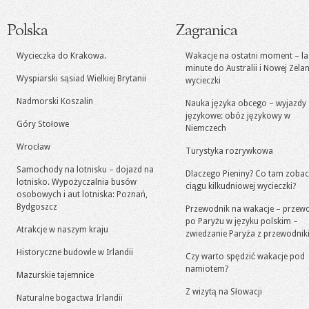
Polska
Zagranica
Wycieczka do Krakowa.
Wakacje na ostatni moment – la
minute do Australii i Nowej Zelan
Wyspiarski sąsiad Wielkiej Brytanii
wycieczki
Nadmorski Koszalin
Nauka języka obcego – wyjazdy
językowe: obóz językowy w
Góry Stołowe
Niemczech
Wrocław
Turystyka rozrywkowa
Samochody na lotnisku – dojazd na
Dlaczego Pieniny? Co tam zoba
lotnisko. Wypożyczalnia busów
ciągu kilkudniowej wycieczki?
osobowych i aut lotniska: Poznań,
Bydgoszcz
Przewodnik na wakacje – przew
po Paryżu w języku polskim –
Atrakcje w naszym kraju
zwiedzanie Paryża z przewodni
Historyczne budowle w Irlandii
Czy warto spędzić wakacje pod
namiotem?
Mazurskie tajemnice
Z wizytą na Słowacji
Naturalne bogactwa Irlandii