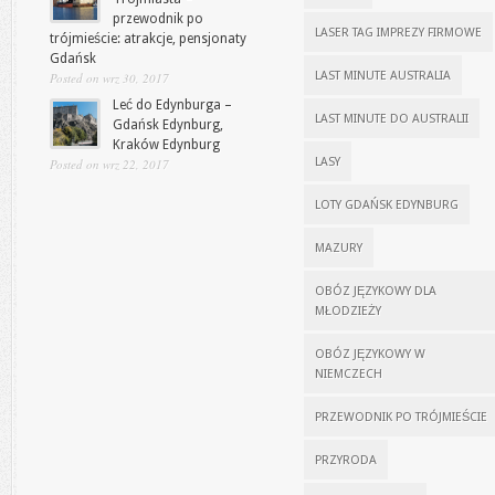
przewodnik po
LASER TAG IMPREZY FIRMOWE
trójmieście: atrakcje, pensjonaty
Gdańsk
LAST MINUTE AUSTRALIA
Posted on wrz 30, 2017
Leć do Edynburga –
LAST MINUTE DO AUSTRALII
Gdańsk Edynburg,
Kraków Edynburg
LASY
Posted on wrz 22, 2017
LOTY GDAŃSK EDYNBURG
MAZURY
OBÓZ JĘZYKOWY DLA
MŁODZIEŻY
OBÓZ JĘZYKOWY W
NIEMCZECH
PRZEWODNIK PO TRÓJMIEŚCIE
PRZYRODA