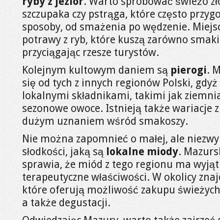
ryby z jezior
. Warto spróbować świeżo zł
szczupaka czy pstrąga, które często przy
sposoby, od smażenia po wędzenie. Miejs
potrawy z ryb, które kuszą zarówno smak
przyciągając rzesze turystów.
Kolejnym kultowym daniem są
pierogi
. 
się od tych z innych regionów Polski, gdy
lokalnymi składnikami, takimi jak ziemni
sezonowe owoce. Istnieją także wariacje z
dużym uznaniem wśród smakoszy.
Nie można zapomnieć o małej, ale niezwy
słodkości, jaką są
lokalne miody
. Mazurs
sprawia, że miód z tego regionu ma wyją
terapeutyczne właściwości. W okolicy znajd
które oferują możliwość zakupu świeżych
a także degustacji.