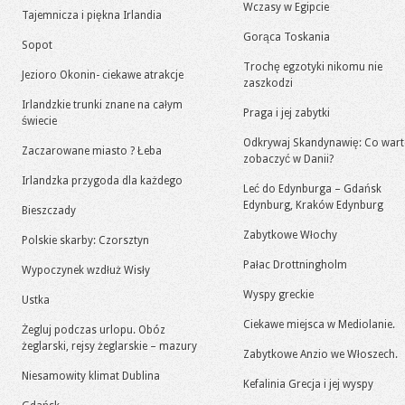
Wczasy w Egipcie
Tajemnicza i piękna Irlandia
Gorąca Toskania
Sopot
Trochę egzotyki nikomu nie
Jezioro Okonin- ciekawe atrakcje
zaszkodzi
Irlandzkie trunki znane na całym
Praga i jej zabytki
świecie
Odkrywaj Skandynawię: Co war
Zaczarowane miasto ? Łeba
zobaczyć w Danii?
Irlandzka przygoda dla każdego
Leć do Edynburga – Gdańsk
Edynburg, Kraków Edynburg
Bieszczady
Zabytkowe Włochy
Polskie skarby: Czorsztyn
Pałac Drottningholm
Wypoczynek wzdłuż Wisły
Wyspy greckie
Ustka
Ciekawe miejsca w Mediolanie.
Żegluj podczas urlopu. Obóz
żeglarski, rejsy żeglarskie – mazury
Zabytkowe Anzio we Włoszech.
Niesamowity klimat Dublina
Kefalinia Grecja i jej wyspy