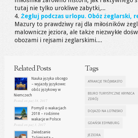
miłośnika zarówno historii, jak i aktywnego 
tutaj nie tylko urokliwe zabytki,...
Żegluj podczas urlopu. Obóz żeglarski, r
Mazury to prawdziwy raj dla miłośników żegla
malownicze jeziora, ale także niezwykłe doś
obozami i rejsami żeglarskimi....
Related Posts
Tags
Nauka języka obcego
ATRAKCJE TRÓJMIASTO
– wyjazdy językowe:
obóz językowy w
BIURO TURYSTYCZNE KRYNICA
Niemczech
ZDRÓJ
Posted on paź 18, 2017
Pomyśl o wakacjach
DOJAZD NA LOTNISKO
2018 – rodzinne
wakacje w Polsce
GDAŃSK EDYNBURG
Posted on paź 3, 2017
Zwiedzanie
JEZIORA
Trójmiasta –