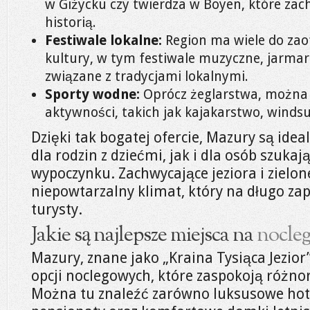
w Giżycku czy twierdza w Boyen, które zac
historią.
Festiwale lokalne:
Region ma wiele do za
kultury, w tym festiwale muzyczne, jarmar
związane z tradycjami lokalnymi.
Sporty wodne:
Oprócz żeglarstwa, można
aktywności, takich jak kajakarstwo, winds
Dzięki tak bogatej ofercie, Mazury są id
dla rodzin z dziećmi, jak i dla osób szuka
wypoczynku. Zachwycające jeziora i zielon
niepowtarzalny klimat, który na długo z
turysty.
Jakie są najlepsze miejsca na
nocle
Mazury, znane jako „Kraina Tysiąca Jezior”
opcji noclegowych, które zaspokoją różno
Można tu znaleźć zarówno luksusowe hotel