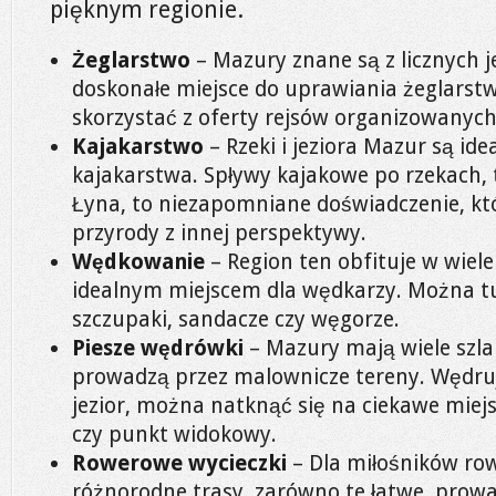
pięknym regionie.
Żeglarstwo
– Mazury znane są z licznych j
doskonałe miejsce do uprawiania żeglarstw
skorzystać z oferty rejsów organizowanych
Kajakarstwo
– Rzeki i jeziora Mazur są id
kajakarstwa. Spływy kajakowe po rzekach, t
Łyna, to niezapomniane doświadczenie, kt
przyrody z innej perspektywy.
Wędkowanie
– Region ten obfituje w wiele
idealnym miejscem dla wędkarzy. Można tu
szczupaki, sandacze czy węgorze.
Piesze wędrówki
– Mazury mają wiele szla
prowadzą przez malownicze tereny. Wędrują
jezior, można natknąć się na ciekawe miejs
czy punkt widokowy.
Rowerowe wycieczki
– Dla miłośników ro
różnorodne trasy, zarówno te łatwe, prowad