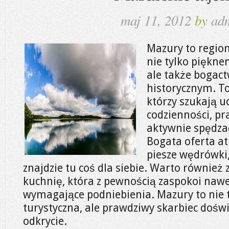
maj 11, 2012
by
ad
Mazury to region
nie tylko pięknem
ale także bogac
historycznym. To
którzy szukają uc
codzienności, pr
aktywnie spędzać
Bogata oferta at
piesze wędrówki,
znajdzie tu coś dla siebie. Warto również
kuchnię, która z pewnością zaspokoi nawe
wymagające podniebienia. Mazury to nie t
turystyczna, ale prawdziwy skarbiec doświ
odkrycie.