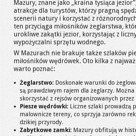
Mazury, znane jako „kraina tysiąca jezior
atrakcje dla turystów, którzy pragną spęd
scenerii natury i korzystać z różnorodny
ten przyciąga miłośników żeglarstwa, kt
urokliwe zakątki jezior, korzystając z liczn
wypożyczalni sprzętu wodnego.
W Mazurach nie brakuje także szlaków pie
miłośników wędrówek. Oto kilka z najważni
warto poznać:
Żeglarstwo:
Doskonałe warunki do żeglowa
są prawdziwym rajem dla żeglarzy. Można 
skorzystać z rejsów organizowanych przez 
Piesze wędrówki:
Liczne szlaki prowadzą p
malownicze tereny, co sprzyja zarówno rekr
dzikiej przyrody.
Zabytkowe zamki:
Mazury obfitują w hist