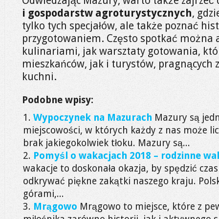
Odwiedzając Mazury, warto także zajrzeć
i gospodarstw agroturystycznych
, gdz
tylko tych specjałów, ale także poznać hist
przygotowaniem. Często spotkać można a
kulinariami, jak warsztaty gotowania, kt
mieszkańców, jak i turystów, pragnących 
kuchni.
Podobne wpisy:
Wypoczynek na Mazurach
Mazury są jedn
miejscowości, w których każdy z nas może lic
brak jakiegokolwiek tłoku. Mazury są...
Pomyśl o wakacjach 2018 – rodzinne wa
wakacje to doskonała okazja, by spędzić czas 
odkrywać piękne zakątki naszego kraju. Pols
górami,...
Mrągowo
Mrągowo to miejsce, które z p