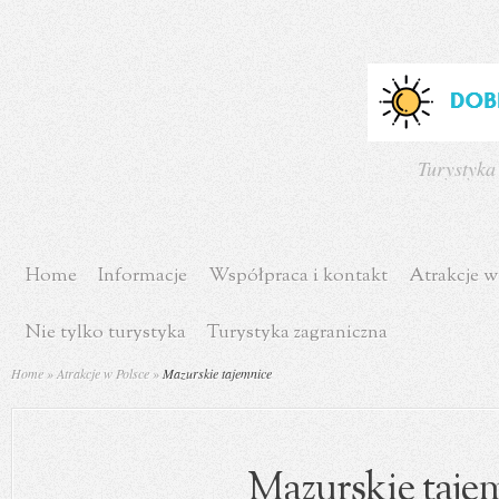
Turystyka
Home
Informacje
Współpraca i kontakt
Atrakcje w
Nie tylko turystyka
Turystyka zagraniczna
Home
»
Atrakcje w Polsce
»
Mazurskie tajemnice
Mazurskie taje