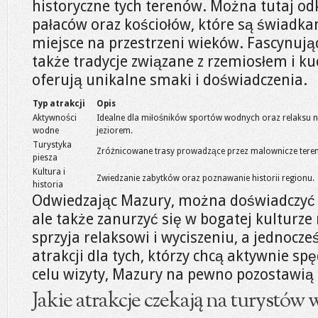
historyczne tych terenów. Można tutaj od
pałaców oraz kościołów, które są świadka
miejsce na przestrzeni wieków. Fascynu
także tradycje związane z rzemiosłem i ku
oferują unikalne smaki i doświadczenia.
Typ atrakcji
Opis
Aktywności
Idealne dla miłośników sportów wodnych oraz relaksu 
wodne
jeziorem.
Turystyka
Zróżnicowane trasy prowadzące przez malownicze teren
piesza
Kultura i
Zwiedzanie zabytków oraz poznawanie historii regionu.
historia
Odwiedzając Mazury, można doświadczyć n
ale także zanurzyć się w bogatej kulturze 
sprzyja relaksowi i wyciszeniu, a jednocze
atrakcji dla tych, którzy chcą aktywnie spę
celu wizyty, Mazury na pewno pozostawią
Jakie atrakcje czekają na turystów