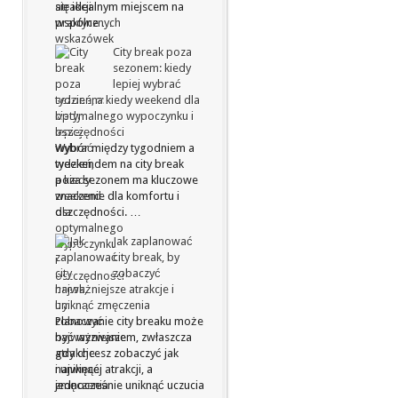
się idealnym miejscem na
wspólne …
City break poza
sezonem: kiedy
lepiej wybrać
tydzień, a kiedy weekend dla
optymalnego wypoczynku i
oszczędności
Wybór między tygodniem a
weekendem na city break
poza sezonem ma kluczowe
znaczenie dla komfortu i
oszczędności. …
Jak zaplanować
city break, by
zobaczyć
najważniejsze atrakcje i
uniknąć zmęczenia
Planowanie city breaku może
być wyzwaniem, zwłaszcza
gdy chcesz zobaczyć jak
najwięcej atrakcji, a
jednocześnie uniknąć uczucia