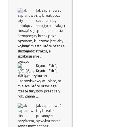
…
Jak zaplanować
city break poza
sezonem, by
uniknąć zamkniętych atrakcji i
cieszyć się spokojem miasta
Planując city break poza
sezonem, kluczowe jest, aby
wybrać miasto, które oferuje
dostęp do atrakcji, a
jednocześnie …
Krynica Zdrój
Krynica Zdrój,
malowniczy kurort
uzdrowiskowy w Polsce, to
miejsce, które przyciąga
rzesze turystów przez cały
rok. Znana …
Jak zaplanować
city break z
porannym
przylotem, by wykorzystać
każdy moment bez