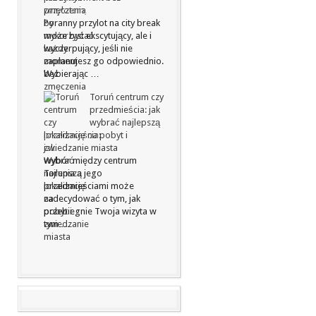
zmęczenia
Poranny przylot na city break
może być ekscytujący, ale i
wyczerpujący, jeśli nie
zaplanujesz go odpowiednio.
Wybierając …
Toruń centrum czy
przedmieścia: jak
wybrać najlepszą
lokalizację na pobyt i
zwiedzanie miasta
Wybór między centrum
Torunia a jego
przedmieściami może
zadecydować o tym, jak
przebiegnie Twoja wizyta w
tym …