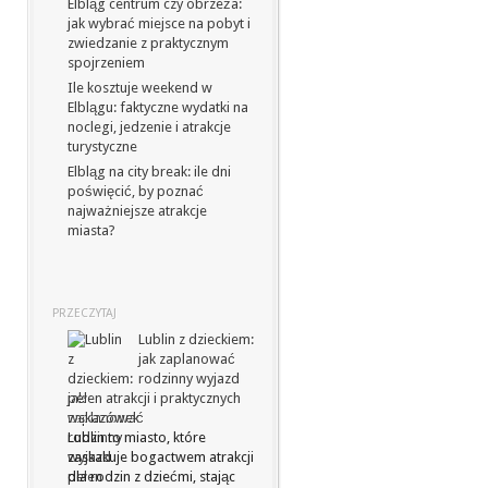
Elbląg centrum czy obrzeża:
jak wybrać miejsce na pobyt i
zwiedzanie z praktycznym
spojrzeniem
Ile kosztuje weekend w
Elblągu: faktyczne wydatki na
noclegi, jedzenie i atrakcje
turystyczne
Elbląg na city break: ile dni
poświęcić, by poznać
najważniejsze atrakcje
miasta?
PRZECZYTAJ
Lublin z dzieckiem:
jak zaplanować
rodzinny wyjazd
pełen atrakcji i praktycznych
wskazówek
Lublin to miasto, które
zaskakuje bogactwem atrakcji
dla rodzin z dziećmi, stając