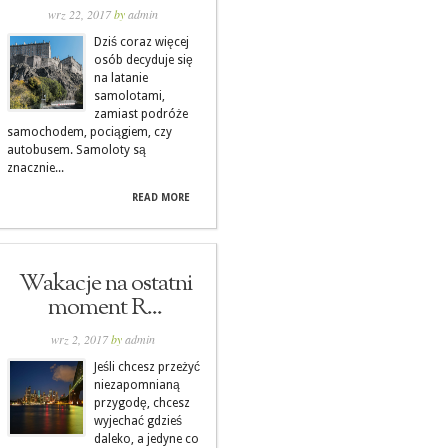
wrz 22, 2017
by
admin
Dziś coraz więcej
osób decyduje się
na latanie
samolotami,
zamiast podróże
samochodem, pociągiem, czy
autobusem. Samoloty są
znacznie...
READ MORE
Wakacje na ostatni
moment R...
wrz 2, 2017
by
admin
Jeśli chcesz przeżyć
niezapomnianą
przygodę, chcesz
wyjechać gdzieś
daleko, a jedyne co