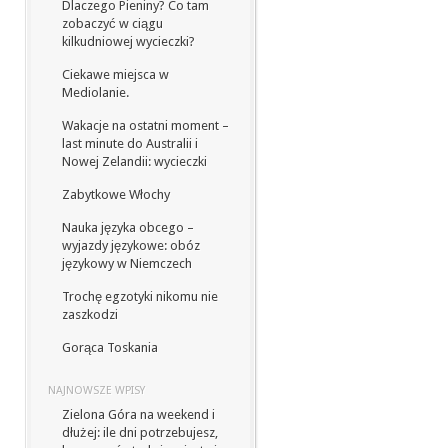
Dlaczego Pieniny? Co tam
zobaczyć w ciągu
kilkudniowej wycieczki?
Ciekawe miejsca w
Mediolanie.
Wakacje na ostatni moment –
last minute do Australii i
Nowej Zelandii: wycieczki
Zabytkowe Włochy
Nauka języka obcego –
wyjazdy językowe: obóz
językowy w Niemczech
Trochę egzotyki nikomu nie
zaszkodzi
Gorąca Toskania
NAJNOWSZE WPISY
Zielona Góra na weekend i
dłużej: ile dni potrzebujesz,