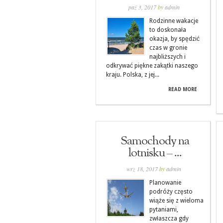
paź 3, 2017
by
admin
Rodzinne wakacje
to doskonała
okazja, by spędzić
czas w gronie
najbliższych i
odkrywać piękne zakątki naszego
kraju. Polska, z jej...
READ MORE
Samochody na
lotnisku – ...
wrz 18, 2017
by
admin
Planowanie
podróży często
wiąże się z wieloma
pytaniami,
zwłaszcza gdy