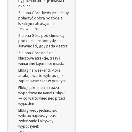
by poznać atrakcje miasta i
okolic?
Zielona Góra: kiedy jechać, by
połączyć dobrą pogodę z
lokalnymi atrakcjami i
festiwalami
Zielona Góra pod chmurką i
pod dachem: pomysły na
aktywności, gdy pada deszcz
Zielona Góra na 2 dni:
kluczowe atrakcje, trasy i
winiarskie tajemnice miasta
Elbląg na weekend: które
atrakcje warto wybrać i jak
zaplanować czas w praktyce
Elbląg jako idealna baza
wypadowa na Kanał Elbląski
— co warto wiedzieć przed
wyjazdem
Elbląg kiedy jechać: jak
wybrać najlepszy czas na
zwiedzanie i aktywny
wypoczynek