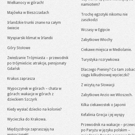
Wielkanocy w górach!
namiotem?
Majówka w Bieszczadach
Trochę egzotyki nikomu nie
zaszkodzi
Irlandzkie trunki znane na całym
świecie
Wczasy w Egipcie
Wyspiarski klimat w Irlandii
Zabytkowe Włochy
Góry Stołowe
Ciekawe miejsca w Mediolanie.
Zwiedzanie Trójmiasta – przewodnik
Turystyka rozrywkowa
po trójmieście: atrakcje, pensjonaty
Gdańsk
Dlaczego Pieniny? Co tam zoba
ciągu kilkudniowej wycieczki?
Krakus zaprasza
Z wizytą na Słowacji
Wypoczynek w górach – chata w
górach: wakacje w górach z
Zabytkowe Anzio we Włoszech.
dzieckiem Szczyrk
Kilka ciekawostek o Japonii
Kiedy wysłać dziecko na kolonie?
Kefalinia Grecja i jej wyspy
Wycieczka do Krakowa.
Przewodnik na wakacje – przew
Międzyzdroje zapraszają na
po Paryżu w języku polskim –
wypoczynek!