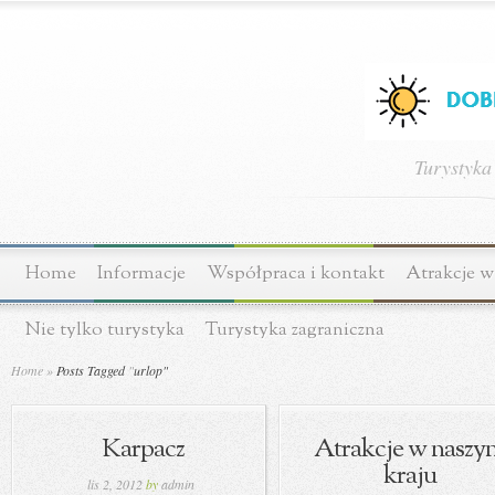
Turystyka
Home
Informacje
Współpraca i kontakt
Atrakcje w
Nie tylko turystyka
Turystyka zagraniczna
Home
»
Posts Tagged
"
urlop"
Karpacz
Atrakcje w naszy
kraju
lis 2, 2012
by
admin