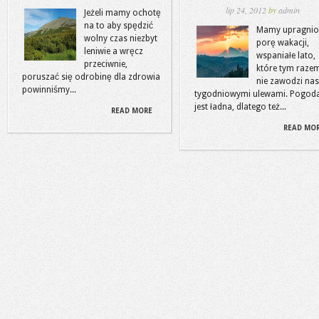
lip 24, 2012
by
admin
Jeżeli mamy ochotę
na to aby spędzić
Mamy upragni
wolny czas niezbyt
porę wakacji,
leniwie a wręcz
wspaniałe lato,
przeciwnie,
które tym raze
poruszać się odrobinę dla zdrowia
nie zawodzi nas
powinniśmy...
tygodniowymi ulewami. Pogod
jest ładna, dlatego też...
READ MORE
READ MO