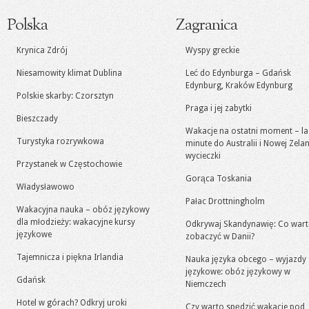
Polska
Zagranica
Krynica Zdrój
Wyspy greckie
Niesamowity klimat Dublina
Leć do Edynburga – Gdańsk
Edynburg, Kraków Edynburg
Polskie skarby: Czorsztyn
Praga i jej zabytki
Bieszczady
Wakacje na ostatni moment – la
Turystyka rozrywkowa
minute do Australii i Nowej Zelan
wycieczki
Przystanek w Częstochowie
Gorąca Toskania
Władysławowo
Pałac Drottningholm
Wakacyjna nauka – obóz językowy
dla młodzieży: wakacyjne kursy
Odkrywaj Skandynawię: Co war
językowe
zobaczyć w Danii?
Tajemnicza i piękna Irlandia
Nauka języka obcego – wyjazdy
językowe: obóz językowy w
Gdańsk
Niemczech
Hotel w górach? Odkryj uroki
Czy warto spędzić wakacje pod