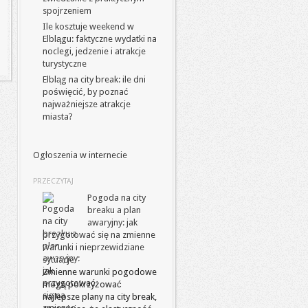
spojrzeniem
Ile kosztuje weekend w
Elblągu: faktyczne wydatki na
noclegi, jedzenie i atrakcje
turystyczne
Elbląg na city break: ile dni
poświęcić, by poznać
najważniejsze atrakcje
miasta?
Ogłoszenia w internecie
PRZECZYTAJ
Pogoda na city
breaku a plan
awaryjny: jak
przygotować się na zmienne
warunki i nieprzewidziane
sytuacje
Zmienne warunki pogodowe
mogą pokrzyżować
najlepsze plany na city break,