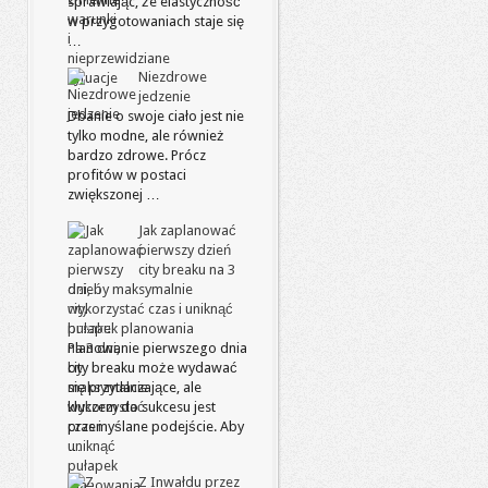
sprawiając, że elastyczność
w przygotowaniach staje się
…
Niezdrowe
jedzenie
Dbanie o swoje ciało jest nie
tylko modne, ale również
bardzo zdrowe. Prócz
profitów w postaci
zwiększonej …
Jak zaplanować
pierwszy dzień
city breaku na 3
dni, by maksymalnie
wykorzystać czas i uniknąć
pułapek planowania
Planowanie pierwszego dnia
city breaku może wydawać
się przytłaczające, ale
kluczem do sukcesu jest
przemyślane podejście. Aby
…
Z Inwałdu przez