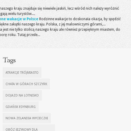
naszego kraju znajduje się niewiele jaskiń, lecz wśród nich należy wyróżnić
ągają wielu turystów....
nne wakacje w Polsce
Rodzinne wakacje to doskonała okazja, by spędzić
iękne zakątki naszego kraju. Polska, z jej malowniczymi górami,...
 jest nie tylko stolicą naszego kraju ale również przepięknym miastem, do
orę roku. Tutaj przede...
Tags
ATRAKCJE TRÓJMIASTO
CHATA W GÓRACH SZCZYRK
DOJAZD NA LOTNISKO
GDAŃSK EDYNBURG
NOWA ZELANDIA WYCIECZKI
OBÓZ JĘZYKOWY DLA