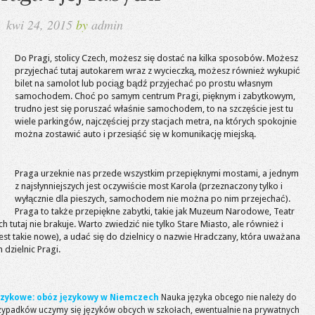
kwi 24, 2015
by
admin
Do Pragi, stolicy Czech, możesz się dostać na kilka sposobów. Możesz
przyjechać tutaj autokarem wraz z wycieczką, możesz również wykupić
bilet na samolot lub pociąg bądź przyjechać po prostu własnym
samochodem. Choć po samym centrum Pragi, pięknym i zabytkowym,
trudno jest się poruszać właśnie samochodem, to na szczęście jest tu
wiele parkingów, najczęściej przy stacjach metra, na których spokojnie
można zostawić auto i przesiąść się w komunikację miejską.
Praga urzeknie nas przede wszystkim przepięknymi mostami, a jednym
z najsłynniejszych jest oczywiście most Karola (przeznaczony tylko i
wyłącznie dla pieszych, samochodem nie można po nim przejechać).
Praga to także przepiękne zabytki, takie jak Muzeum Narodowe, Teatr
h tutaj nie brakuje. Warto zwiedzić nie tylko Stare Miasto, ale również i
st takie nowe), a udać się do dzielnicy o nazwie Hradczany, która uważana
 dzielnic Pragi.
językowe: obóz językowy w Niemczech
Nauka języka obcego nie należy do
rzypadków uczymy się języków obcych w szkołach, ewentualnie na prywatnych