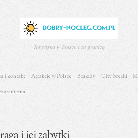
Turystyka w Polsce i za granicą
a i kontakt
Atrakcje w Polsce
Beskidy
City breaki
Mi
zagraniczna
raga i jej zabytki