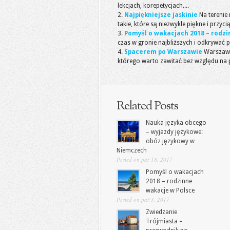
lekcjach, korepetycjach....
Najpiękniejsze jaskinie
Na terenie 
takie, które są niezwykle piękne i przyci
Pomyśl o wakacjach 2018 – rodzi
czas w gronie najbliższych i odkrywać p
Spacerem po Warszawie
Warszawa
którego warto zawitać bez względu na p
Related Posts
Nauka języka obcego
– wyjazdy językowe:
obóz językowy w
Niemczech
Posted on paź 18, 2017
Pomyśl o wakacjach
2018 – rodzinne
wakacje w Polsce
Posted on paź 3, 2017
Zwiedzanie
Trójmiasta –