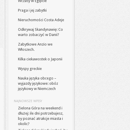
Wczasy w Egipcie
Praga i jej zabytki
Nieruchomości Costa Adeje
Odkrywaj Skandynawię: Co
warto zobaczyć w Danii?
Zabytkowe Anzio we
Włoszech.
Kilka ciekawostek o Japonii
Wyspy greckie
Nauka języka obcego –
wyjazdy językowe: obóz
językowy w Niemczech
NAJNOWSZE WPISY
Zielona Góra na weekend i
dłużej: ile dni potrzebujesz,
by poznać atrakcje miasta i
okolic?