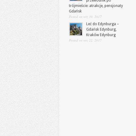
przewodnik po
trójmieście: atrakcje, pensjonaty
Gdańsk
Posted on wrz 30, 2017
Leć do Edynburga –
Gdańsk Edynburg,
Kraków Edynburg
Posted on wrz 22, 2017