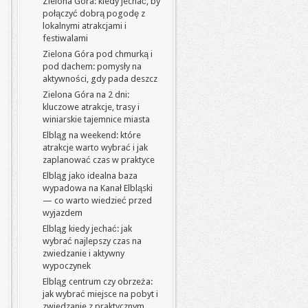
Zielona Góra: kiedy jechać, by
połączyć dobrą pogodę z
lokalnymi atrakcjami i
festiwalami
Zielona Góra pod chmurką i
pod dachem: pomysły na
aktywności, gdy pada deszcz
Zielona Góra na 2 dni:
kluczowe atrakcje, trasy i
winiarskie tajemnice miasta
Elbląg na weekend: które
atrakcje warto wybrać i jak
zaplanować czas w praktyce
Elbląg jako idealna baza
wypadowa na Kanał Elbląski
— co warto wiedzieć przed
wyjazdem
Elbląg kiedy jechać: jak
wybrać najlepszy czas na
zwiedzanie i aktywny
wypoczynek
Elbląg centrum czy obrzeża:
jak wybrać miejsce na pobyt i
zwiedzanie z praktycznym