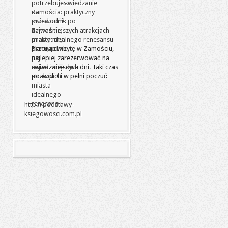
zwiedzanie
Zamościa: praktyczny
przewodnik po
najważniejszych atrakcjach
miasta idealnego renesansu
Planując wizytę w Zamościu,
najlepiej zarezerwować na
zwiedzanie dwa dni. Taki czas
pozwoli Ci w pełni poczuć …
http://podstawy-
ksiegowosci.com.pl