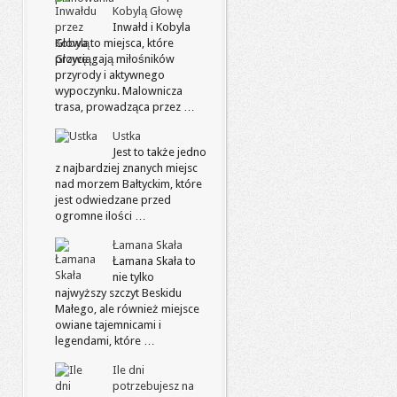
Kobylą Głowę
Inwałd i Kobyla
Głowa to miejsca, które
przyciągają miłośników
przyrody i aktywnego
wypoczynku. Malownicza
trasa, prowadząca przez …
Ustka
Jest to także jedno
z najbardziej znanych miejsc
nad morzem Bałtyckim, które
jest odwiedzane przed
ogromne ilości …
Łamana Skała
Łamana Skała to
nie tylko
najwyższy szczyt Beskidu
Małego, ale również miejsce
owiane tajemnicami i
legendami, które …
Ile dni
potrzebujesz na