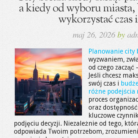
a kiedy od wyboru miasta,
wykorzystać czas 
maj 26, 2026
by
ad
Planowanie city 
wyzwaniem, zwła
od czego zacząć 
Jeśli chcesz ma
swój czas i
budże
różne podejścia
proces organizacj
oraz dostępność 
kluczowe czynni
podjęciu decyzji. Niezależnie od tego, któr
odpowiada Twoim potrzebom, zrozumienie 