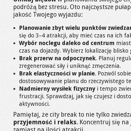
podróżą bez stresu. Oto najczęstsze puła
jakość Twojego wyjazdu:
Planowanie zbyt wielu punktów zwiedza
się do 3–4 atrakcji, aby mieć czas na ich f
Wybór noclegu daleko od centrum
miasta
czas na dojazdy. Wybierz lokalizację blisko
Brak przerw na odpoczynek
. Planuj regu
zregenerować siły i uniknąć zmęczenia.
Brak elastyczności w planie
. Pozwól sobi
dostosowywanie planu do rzeczywistego t
Nadmierny wysiłek fizyczny
i tempo zwie
frustracji. Sprawdzaj, jak się czujesz i do
aktywności.
Pamiętaj, że city break to nie tylko zwiedz
przyjemność i relaks
. Koncentruj się na
zamiast na ilości atrakcji.