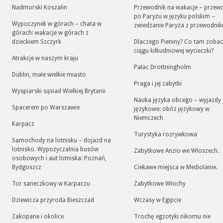
Nadmorski Koszalin
Przewodnik na wakacje – przew
po Paryżu w języku polskim –
Wypoczynek w górach – chata w
zwiedzanie Paryża z przewodni
górach: wakacje w górach z
dzieckiem Szczyrk
Dlaczego Pieniny? Co tam zoba
ciągu kilkudniowej wycieczki?
Atrakcje w naszym kraju
Pałac Drottningholm
Dublin, małe wielkie miasto
Praga i jej zabytki
Wyspiarski sąsiad Wielkiej Brytanii
Nauka języka obcego – wyjazdy
Spacerem po Warszawie
językowe: obóz językowy w
Niemczech
Karpacz
Turystyka rozrywkowa
Samochody na lotnisku – dojazd na
lotnisko. Wypożyczalnia busów
Zabytkowe Anzio we Włoszech.
osobowych i aut lotniska: Poznań,
Bydgoszcz
Ciekawe miejsca w Mediolanie.
Tor saneczkowy w Karpaczu
Zabytkowe Włochy
Dziewicza przyroda Bieszczad
Wczasy w Egipcie
Zakopane i okolice
Trochę egzotyki nikomu nie