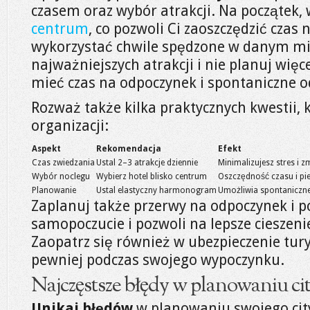
czasem oraz wybór atrakcji. Na początek,
centrum
, co pozwoli Ci zaoszczędzić czas
wykorzystać chwile spędzone w danym mieś
najważniejszych atrakcji i nie planuj więce
mieć czas na odpoczynek i spontaniczne o
Rozważ także kilka praktycznych kwestii
organizacji:
Aspekt
Rekomendacja
Efekt
Czas zwiedzania
Ustal 2–3 atrakcje dziennie
Minimalizujesz stres i 
Wybór noclegu
Wybierz hotel blisko centrum
Oszczędność czasu i pi
Planowanie
Ustal elastyczny harmonogram
Umożliwia spontaniczne
Zaplanuj także przerwy na odpoczynek i po
samopoczucie i pozwoli na lepsze cieszeni
Zaopatrz się również w ubezpieczenie tury
pewniej podczas swojego wypoczynku.
Najczęstsze błędy w planowaniu ci
Unikaj błędów
w planowaniu swojego city 