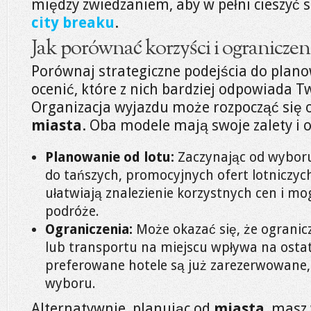
między zwiedzaniem, aby w pełni cieszyć 
city breaku
.
Jak porównać korzyści i ograniczeni
Porównaj strategiczne podejścia do plan
ocenić, które z nich bardziej odpowiada 
Organizacja wyjazdu może rozpocząć się
miasta
. Oba modele mają swoje zalety i 
Planowanie od lotu:
Zaczynając od wyboru
do tańszych, promocyjnych ofert lotniczych.
ułatwiają znalezienie korzystnych cen i m
podróże.
Ograniczenia:
Może okazać się, że ograni
lub transportu na miejscu wpływa na osta
preferowane hotele są już zarezerwowane,
wyboru.
Alternatywnie, planując od
miasta
, masz