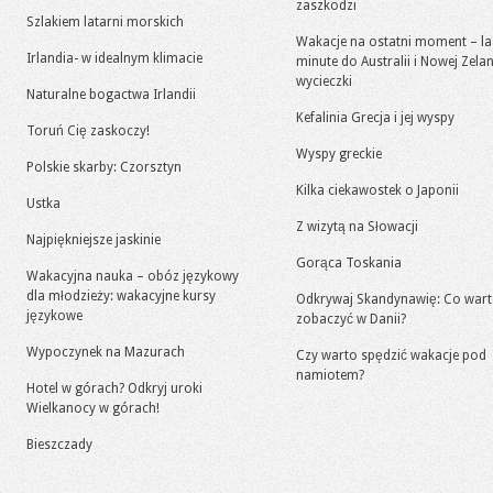
zaszkodzi
Szlakiem latarni morskich
Wakacje na ostatni moment – la
Irlandia- w idealnym klimacie
minute do Australii i Nowej Zelan
wycieczki
Naturalne bogactwa Irlandii
Kefalinia Grecja i jej wyspy
Toruń Cię zaskoczy!
Wyspy greckie
Polskie skarby: Czorsztyn
Kilka ciekawostek o Japonii
Ustka
Z wizytą na Słowacji
Najpiękniejsze jaskinie
Gorąca Toskania
Wakacyjna nauka – obóz językowy
dla młodzieży: wakacyjne kursy
Odkrywaj Skandynawię: Co war
językowe
zobaczyć w Danii?
Wypoczynek na Mazurach
Czy warto spędzić wakacje pod
namiotem?
Hotel w górach? Odkryj uroki
Wielkanocy w górach!
Bieszczady