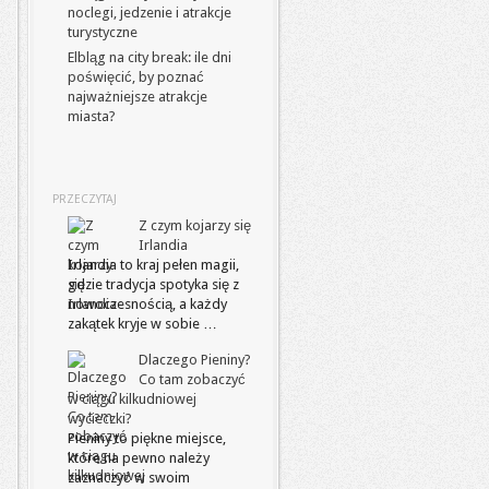
noclegi, jedzenie i atrakcje
turystyczne
Elbląg na city break: ile dni
poświęcić, by poznać
najważniejsze atrakcje
miasta?
PRZECZYTAJ
Z czym kojarzy się
Irlandia
Irlandia to kraj pełen magii,
gdzie tradycja spotyka się z
nowoczesnością, a każdy
zakątek kryje w sobie …
Dlaczego Pieniny?
Co tam zobaczyć
w ciągu kilkudniowej
wycieczki?
Pieniny to piękne miejsce,
które na pewno należy
zaznaczyć w swoim