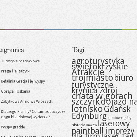
agranica
Tagi
agroturystyka
Turystyka rozrywkowa
świętokrzyskie
Atrakcje
Praga i jej zabytki
trójmiasto
biuro
Kefalinia Grecja i jej wyspy
turystyczne
krynica zdrój
Gorąca Toskania
chata w górach
szczyrk
dojazd n
Zabytkowe Anzio we Włoszech.
lotnisko
Gdańsk
Dlaczego Pieniny? Co tam zobaczyć w
Edynburg
ciągu kilkudniowej wycieczki?
gubałówka
góry
laserowy
historia
Kraków
Wyspy greckie
paintball imprezy
laser tag
dla firm