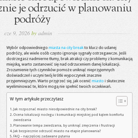
cznie je odrzucić w planowaniu
podróży
cze 9, 2026
by
admin
Wybór odpowiedniego
miasta na city break
to klucz do udanej
podróży, ale wiele osób często ignoruje sygnały ostrzegawcze. Jeśli
dostrzegasz nadmierne tłumy, brak atrakcji czy problemy z komunikacją
miejską, warto zastanowić się nad odrzuceniem danej lokalizacji.
Zrozumienie tych czynników pomoże uniknąć nieprzyjemnych
doświadczeń i uczyni twój krótki wypoczynek znacznie
przyjemniejszym. Warto przyjrzeć się, jak ocenić
miasto
i skutecznie
wyeliminować te, które mogą nie spełnić twoich oczekiwań.
W tym artykule przeczytasz
Jak rozpoznać miasto nieodpowiednie na city break?
Ocena lokalizacji noclegu i komunikacji miejskiej pod kątem komfortu
zwiedzania
Planowanie tempa zwiedzania, by uniknąć zmęczenia i frustracji
Jak bezpiecznie odrzucić miasto na etapie planowania?
FAQ – najczęściej zadawane pytania