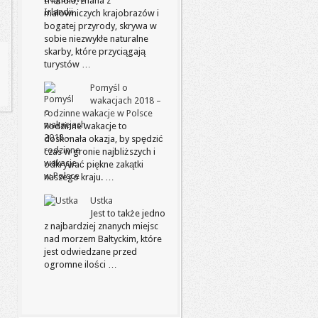
Irlandia, znana z
malowniczych krajobrazów i
bogatej przyrody, skrywa w
sobie niezwykłe naturalne
skarby, które przyciągają
turystów …
Pomyśl o
wakacjach 2018 –
rodzinne wakacje w Polsce
Rodzinne wakacje to
doskonała okazja, by spędzić
czas w gronie najbliższych i
odkrywać piękne zakątki
naszego kraju. …
Ustka
Jest to także jedno
z najbardziej znanych miejsc
nad morzem Bałtyckim, które
jest odwiedzane przed
ogromne ilości …