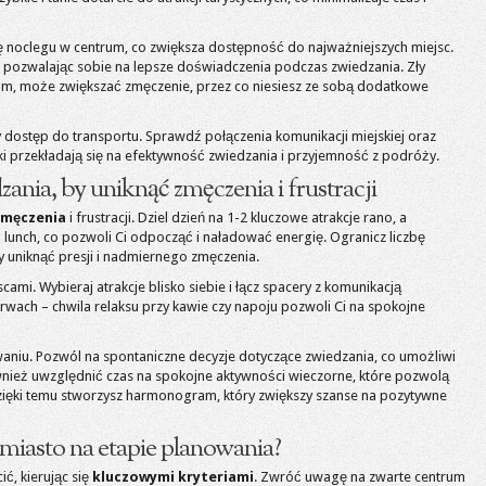
ję noclegu w centrum, co zwiększa dostępność do najważniejszych miejsc.
ę, pozwalając sobie na lepsze doświadczenia podczas zwiedzania. Zły
m, może zwiększać zmęczenie, przez co niesiesz ze sobą dodatkowe
 dostęp do transportu. Sprawdź połączenia komunikacji miejskiej oraz
niki przekładają się na efektywność zwiedzania i przyjemność z podróży.
nia, by uniknąć zmęczenia i frustracji
zmęczenia
i frustracji. Dziel dzień na 1-2 kluczowe atrakcje rano, a
 lunch, co pozwoli Ci odpocząć i naładować energię. Ogranicz liczbę
by uniknąć presji i nadmiernego zmęczenia.
cami. Wybieraj atrakcje blisko siebie i łącz spacery z komunikacją
erwach – chwila relaksu przy kawie czy napoju pozwoli Ci na spokojne
aniu. Pozwól na spontaniczne decyzje dotyczące zwiedzania, co umożliwi
wnież uwzględnić czas na spokojne aktywności wieczorne, które pozwolą
zięki temu stworzysz harmonogram, który zwiększy szanse na pozytywne
 miasto na etapie planowania?
ć, kierując się
kluczowymi kryteriami
. Zwróć uwagę na zwarte centrum