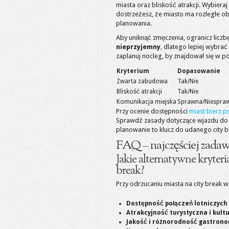
miasta oraz bliskość atrakcji. Wybiera
dostrzeżesz, że miasto ma rozległe o
planowania.
Aby uniknąć zmęczenia, ogranicz licz
nieprzyjemny
, dlatego lepiej wybra
zaplanuj nocleg, by znajdował się w pob
Kryterium
Dopasowanie
Zwarta zabudowa
Tak/Nie
Bliskość atrakcji
Tak/Nie
Komunikacja miejska
Sprawna/Niespra
Przy ocenie dostępności
miast bierz 
Sprawdź zasady dotyczące wjazdu do 
planowanie to klucz do udanego city b
FAQ – najczęściej zadaw
Jakie alternatywne kryter
break?
Przy odrzucaniu miasta na city break w
Dostępność połączeń lotniczych
Atrakcyjność turystyczna i kult
Jakość i różnorodność gastrono