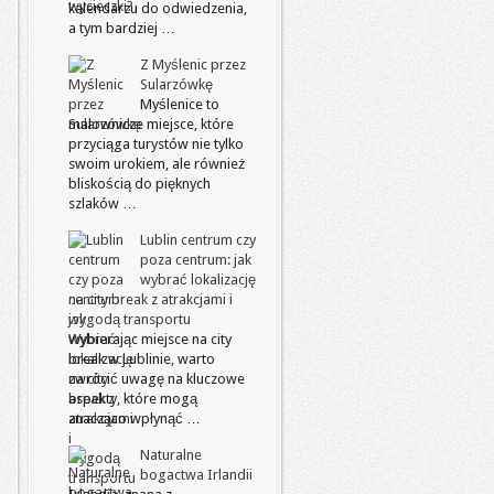
kalendarzu do odwiedzenia,
a tym bardziej …
Z Myślenic przez
Sularzówkę
Myślenice to
malownicze miejsce, które
przyciąga turystów nie tylko
swoim urokiem, ale również
bliskością do pięknych
szlaków …
Lublin centrum czy
poza centrum: jak
wybrać lokalizację
na city break z atrakcjami i
wygodą transportu
Wybierając miejsce na city
break w Lublinie, warto
zwrócić uwagę na kluczowe
aspekty, które mogą
znacząco wpłynąć …
Naturalne
bogactwa Irlandii