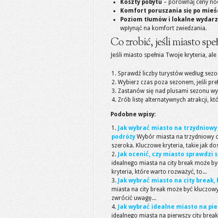
Koszty pobytu
– porównaj ceny noc
Komfort poruszania się po mieś
Poziom tłumów i lokalne wydarz
wpłynąć na komfort zwiedzania.
Co zrobić, jeśli miasto spe
Jeśli miasto spełnia Twoje kryteria, a
Sprawdź liczby turystów według sezon
Wybierz czas poza sezonem, jeśli pre
Zastanów się nad plusami sezonu wys
Zrób listę alternatywnych atrakcji, k
Podobne wpisy:
Jak wybrać miasto na trzydniowy
podróży
Wybór miasta na trzydniowy ci
szeroka. Kluczowe kryteria, takie jak dos
Jak ocenić, czy miasto sprawdzi 
idealnego miasta na city break może być
kryteria, które warto rozważyć, to...
Jak wybrać miasto na city break,
miasta na city break może być kluczowy
zwrócić uwagę...
Jak wybrać idealne miasto na pie
idealnego miasta na pierwszy city brea