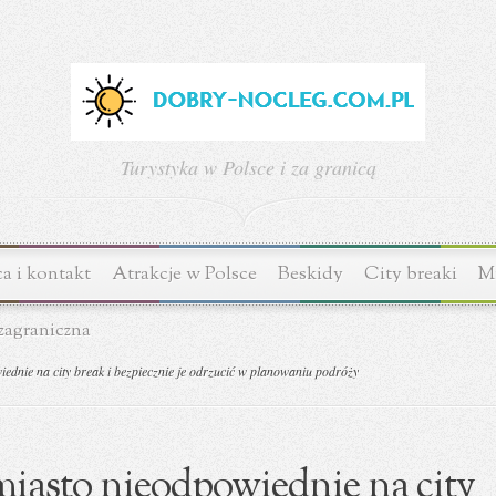
Turystyka w Polsce i za granicą
a i kontakt
Atrakcje w Polsce
Beskidy
City breaki
Mi
zagraniczna
ednie na city break i bezpiecznie je odrzucić w planowaniu podróży
miasto nieodpowiednie na city