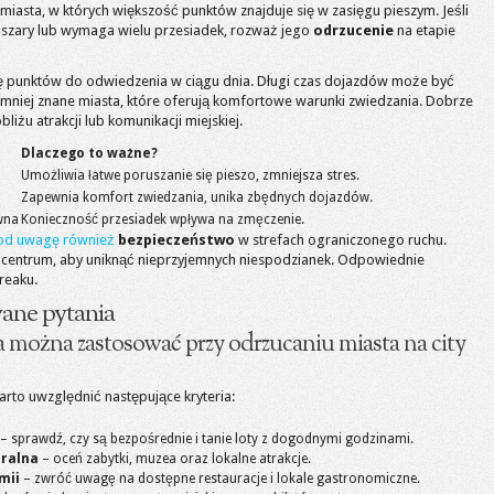
j miasta, w których większość punktów znajduje się w zasięgu pieszym. Jeśli
bszary lub wymaga wielu przesiadek, rozważ jego
odrzucenie
na etapie
bę punktów do odwiedzenia w ciągu dnia. Długi czas dojazdów może być
ć mniej znane miasta, które oferują komfortowe warunki zwiedzania. Dobrze
liżu atrakcji lub komunikacji miejskiej.
Dlaczego to ważne?
Umożliwia łatwe poruszanie się pieszo, zmniejsza stres.
Zapewnia komfort zwiedzania, unika zbędnych dojazdów.
wna
Konieczność przesiadek wpływa na zmęczenie.
pod uwagę również
bezpieczeństwo
w strefach ograniczonego ruchu.
centrum, aby uniknąć nieprzyjemnych niespodzianek. Odpowiednie
reaku.
ane pytania
ia można zastosować przy odrzucaniu miasta na city
arto uwzględnić następujące kryteria:
– sprawdź, czy są bezpośrednie i tanie loty z dogodnymi godzinami.
uralna
– oceń zabytki, muzea oraz lokalne atrakcje.
mii
– zwróć uwagę na dostępne restauracje i lokale gastronomiczne.