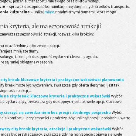
legów, jedzenia, transportu miejskiego oraz biletów wstępu.
cie
– sprawdź dostępność komunikacji miejskiej i innych środków transportu.
enia kulturalne
– unikaj
miast
z nadmiernymi tłumami, które mogą
łnia kryteria, ale ma sezonowość atrakcji?
le zauważasz sezonowość atrakcji, rozważ kilka kroków:
u oraz średnie zatłoczenie atrakcji.
ferujesz mniejsze tłumy.
okiego, takimi jak dostępność wydarzeń i lepsza pogoda.
tóre są mniej oblegane w sezonie.
 city break: kluczowe kryteria i praktyczne wskazówki planowania
ty break może być wyzwaniem, zwłaszcza gdy oferta destynacji jest tak
tępność atrakcji,...
się na city break: kluczowe kryteria i praktyczne wskazówki
Wybór
 przytłaczający, zwłaszcza gdy dostępnych jest tak wiele opcji. Kluczowe
 by cieszyć się zwiedzaniem bez presji i zbędnego pośpiechu
Wybór
 dla komfortu i przyjemności z podróży. Aby uniknąć presji i pośpiechu, warto
rwszy city break: kryteria, atrakcje i praktyczne wskazówki
Wybór
k może być przytłaczający, zwłaszcza gdy na horyzoncie pojawia się wiele