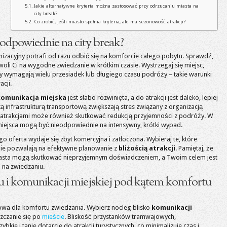
Jakie alternatywne kryteria można zastosować przy odrzucaniu miasta na
city break?
Co zrobić, jeśli miasto spełnia kryteria, ale ma sezonowość atrakcji?
eodpowiednie na city break?
izacyjny potrafi od razu odbić się na komforcie całego pobytu. Sprawdź,
oli Ci na wygodne zwiedzanie w krótkim czasie. Wystrzegaj się miejsc,
dy wymagają wielu przesiadek lub długiego czasu podróży – takie warunki
cji.
komunikacja miejska
jest słabo rozwinięta, a do atrakcji jest daleko, lepiej
ą infrastrukturą transportową zwiększają stres związany z organizacją
 atrakcjami może również skutkować redukcją przyjemności z podróży. W
 miejsca mogą być nieodpowiednie na intensywny, krótki wypad.
ego oferta wydaje się zbyt komercyjna i zatłoczona. Wybieraj te, które
śnie pozwalają na efektywne planowanie z
bliżością atrakcji
. Pamiętaj, że
asta mogą skutkować nieprzyjemnym doświadczeniem, a Twoim celem jest
 na zwiedzaniu.
gu i komunikacji miejskiej pod kątem komfortu
zowa dla komfortu zwiedzania. Wybierz nocleg blisko
komunikacji
szczanie się po
mieście
. Bliskość przystanków tramwajowych,
kie i tanie dotarcie do atrakcji turystycznych, co minimalizuje czas i