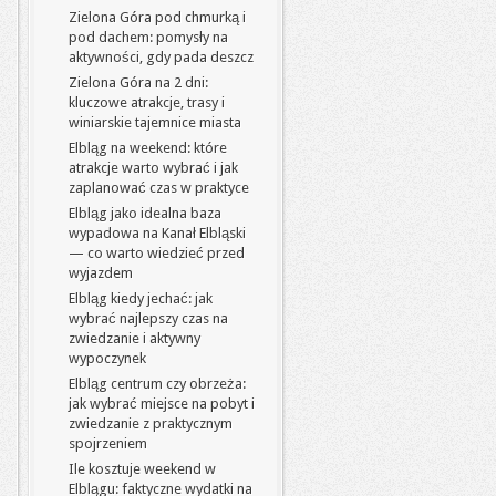
Zielona Góra pod chmurką i
pod dachem: pomysły na
aktywności, gdy pada deszcz
Zielona Góra na 2 dni:
kluczowe atrakcje, trasy i
winiarskie tajemnice miasta
Elbląg na weekend: które
atrakcje warto wybrać i jak
zaplanować czas w praktyce
Elbląg jako idealna baza
wypadowa na Kanał Elbląski
— co warto wiedzieć przed
wyjazdem
Elbląg kiedy jechać: jak
wybrać najlepszy czas na
zwiedzanie i aktywny
wypoczynek
Elbląg centrum czy obrzeża:
jak wybrać miejsce na pobyt i
zwiedzanie z praktycznym
spojrzeniem
Ile kosztuje weekend w
Elblągu: faktyczne wydatki na