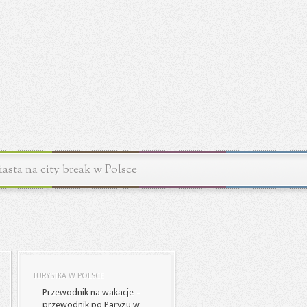
asta na city break w Polsce
TURYSTKA W POLSCE
Przewodnik na wakacje –
przewodnik po Paryżu w