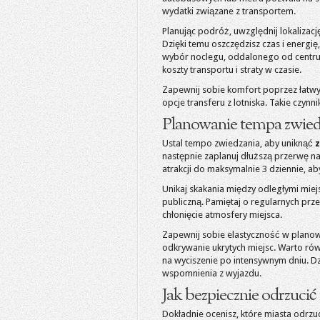
wydatki związane z transportem.
Planując podróż, uwzględnij lokalizac
Dzięki temu oszczędzisz czas i energi
wybór noclegu, oddalonego od centru
koszty transportu i straty w czasie.
Zapewnij sobie komfort poprzez łatwy
opcje transferu z lotniska. Takie czyn
Planowanie tempa zwiedza
Ustal tempo zwiedzania, aby uniknąć
następnie zaplanuj dłuższą przerwę na
atrakcji do maksymalnie 3 dziennie, a
Unikaj skakania między odległymi miejs
publiczną. Pamiętaj o regularnych prz
chłonięcie atmosfery miejsca.
Zapewnij sobie elastyczność w planow
odkrywanie ukrytych miejsc. Warto ró
na wyciszenie po intensywnym dniu. D
wspomnienia z wyjazdu.
Jak bezpiecznie odrzucić
Dokładnie ocenisz, które miasta odrzuci