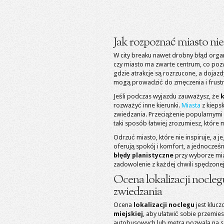
Jak rozpoznać miasto ni
W city breaku nawet drobny błąd organ
czy miasto ma zwarte centrum, co pozw
gdzie atrakcje są rozrzucone, a dojaz
mogą prowadzić do zmęczenia i frustra
Jeśli podczas wyjazdu zauważysz, że
rozważyć inne kierunki.
Miasta
z kiepsk
zwiedzania. Przeciążenie popularnymi
taki sposób łatwiej zrozumiesz, które
Odrzuć miasto, które nie inspiruje, a j
oferują spokój i komfort, a jednocze
błędy planistyczne
przy wyborze mi
zadowolenie z każdej chwili spędzonej
Ocena lokalizacji nocle
zwiedzania
Ocena
lokalizacji noclegu
jest kluc
miejskiej
, aby ułatwić sobie przemie
autobusowych lub metra pozwala na szyb