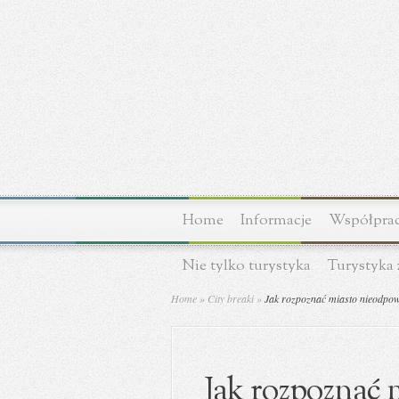
Home
Informacje
Współprac
Nie tylko turystyka
Turystyka 
Home
»
City breaki
»
Jak rozpoznać miasto nieodpowi
Jak rozpoznać 