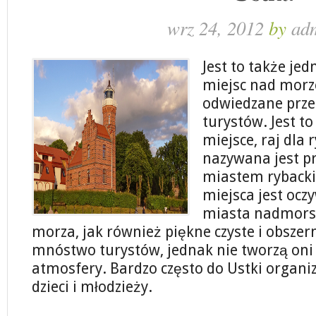
wrz 24, 2012
by
ad
Jest to także jed
miejsc nad morze
odwiedzane prze
turystów. Jest t
miejsce, raj dla
nazywana jest p
miastem rybacki
miejsca jest oczy
miasta nadmorsk
morza, jak również piękne czyste i obszer
mnóstwo turystów, jednak nie tworzą oni
atmosfery. Bardzo często do Ustki organi
dzieci i młodzieży.