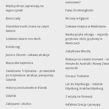
namiotem?
Międzyzdroje zapraszają na
wypoczynek!
Pałac Drottningholm
Bieszczady
Wczasy w Egipcie
Irlandzkie trunki znane na całym
Ciekawe miejsca w Mediolanie.
świecie
Nauka języka obcego – wyjazdy
Szlakiem latarni morskich
językowe: obóz językowy w
Niemczech
Kołobrzeg
Zabytkowe Włochy
Jezioro Okonin- ciekawe atrakcje
Wakacje na ostatni moment – la
Mazurskie tajemnice
minute do Australii i Nowej Zelan
wycieczki
Zwiedzanie Trójmiasta – przewodnik
po trójmieście: atrakcje, pensjonaty
Gorąca Toskania
Gdańsk
Leć do Edynburga – Gdańsk
Historyczne budowle w Irlandii
Edynburg, Kraków Edynburg
Gdańsk
Z wizytą na Słowacji
Zakopane i okolice
Kefalinia Grecja i jej wyspy