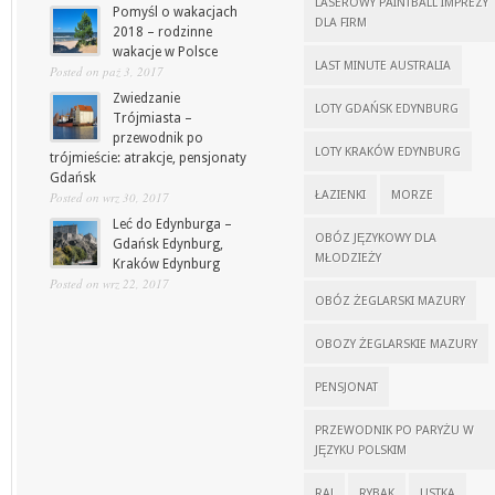
LASEROWY PAINTBALL IMPREZY
Pomyśl o wakacjach
DLA FIRM
2018 – rodzinne
wakacje w Polsce
LAST MINUTE AUSTRALIA
Posted on paź 3, 2017
Zwiedzanie
LOTY GDAŃSK EDYNBURG
Trójmiasta –
przewodnik po
LOTY KRAKÓW EDYNBURG
trójmieście: atrakcje, pensjonaty
Gdańsk
ŁAZIENKI
MORZE
Posted on wrz 30, 2017
Leć do Edynburga –
OBÓZ JĘZYKOWY DLA
Gdańsk Edynburg,
MŁODZIEŻY
Kraków Edynburg
Posted on wrz 22, 2017
OBÓZ ŻEGLARSKI MAZURY
OBOZY ŻEGLARSKIE MAZURY
PENSJONAT
PRZEWODNIK PO PARYŻU W
JĘZYKU POLSKIM
RAJ
RYBAK
USTKA