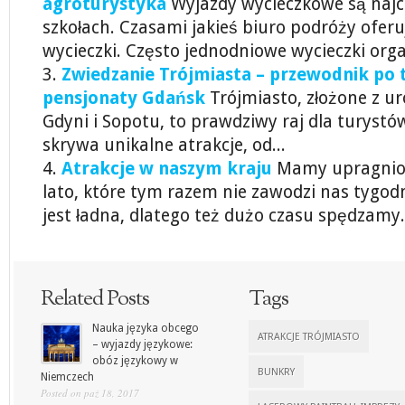
agroturystyka
Wyjazdy wycieczkowe są najc
szkołach. Czasami jakieś biuro podróży ofer
wycieczki. Często jednodniowe wycieczki org
Zwiedzanie Trójmiasta – przewodnik po t
pensjonaty Gdańsk
Trójmiasto, złożone z u
Gdyni i Sopotu, to prawdziwy raj dla turystó
skrywa unikalne atrakcje, od...
Atrakcje w naszym kraju
Mamy upragnion
lato, które tym razem nie zawodzi nas tygo
jest ładna, dlatego też dużo czasu spędzamy.
Related Posts
Tags
Nauka języka obcego
ATRAKCJE TRÓJMIASTO
– wyjazdy językowe:
obóz językowy w
BUNKRY
Niemczech
Posted on paź 18, 2017