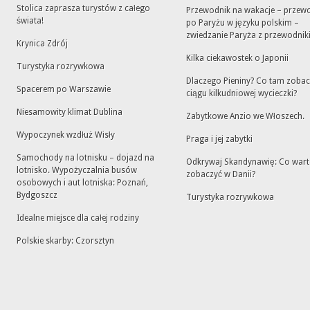
Stolica zaprasza turystów z całego
Przewodnik na wakacje – przew
świata!
po Paryżu w języku polskim –
zwiedzanie Paryża z przewodni
Krynica Zdrój
Kilka ciekawostek o Japonii
Turystyka rozrywkowa
Dlaczego Pieniny? Co tam zoba
Spacerem po Warszawie
ciągu kilkudniowej wycieczki?
Niesamowity klimat Dublina
Zabytkowe Anzio we Włoszech.
Wypoczynek wzdłuż Wisły
Praga i jej zabytki
Samochody na lotnisku – dojazd na
Odkrywaj Skandynawię: Co war
lotnisko. Wypożyczalnia busów
zobaczyć w Danii?
osobowych i aut lotniska: Poznań,
Bydgoszcz
Turystyka rozrywkowa
Idealne miejsce dla całej rodziny
Polskie skarby: Czorsztyn