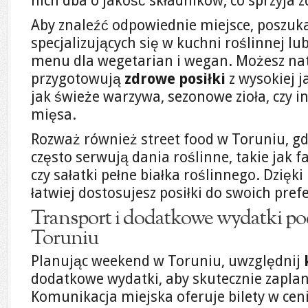
nich dba o jakość składników, co sprzyja
Aby znaleźć odpowiednie miejsce, poszuka
specjalizujących się w kuchni roślinnej l
menu dla wegetarian i wegan. Możesz natr
przygotowują
zdrowe posiłki
z wysokiej j
jak świeże warzywa, sezonowe zioła, czy 
mięsa.
Rozważ również street food w Toruniu, gdz
często serwują dania roślinne, takie jak f
czy sałatki pełne białka roślinnego. Dzięki
łatwiej dostosujesz posiłki do swoich prefe
Transport i dodatkowe wydatki p
Toruniu
Planując weekend w Toruniu, uwzględnij
dodatkowe wydatki, aby skutecznie zapla
Komunikacja miejska oferuje bilety w cen