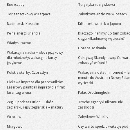
Bieszczady
Turystyka rozrywkowa
Tor saneczkowy w Karpaczu
Zabytkowe Anzio we Włoszech.
Nadmorski Koszalin
Kilka ciekawostek o Japonii
Pełna energii Irlandia
Dlaczego Pieniny? Co tam zoba
ciągu kilkudniowej wycieczki?
Władysławowo
Gorąca Toskania
Wakacyjna nauka – obóz językowy
dla młodzieży: wakacyjne kursy
Odkrywaj Skandynawię: Co war
językowe
zobaczyć w Danii?
Polskie skarby: Czorsztyn
Wakacje na ostatni moment – la
minute do Australii i Nowej Zelan
Ciekawa impreza dla pracowników.
wycieczki
Laserowy paintball imprezy dla firm:
laser tag arena
Pałac Drottningholm
Żegluj podczas urlopu. Obóz
Trochę egzotyki nikomu nie
żeglarski, rejsy żeglarskie – mazury
zaszkodzi
Wrocław
Zabytkowe Włochy
Mrągowo
Czy warto spędzić wakacje pod