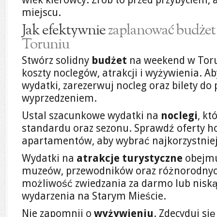
miejscu.
Jak efektywnie
zaplanować budżet
Toruniu
Stwórz solidny
budżet
na weekend w Toru
koszty noclegów, atrakcji i wyżywienia. 
wydatki, zarezerwuj nocleg oraz bilety do
wyprzedzeniem.
Ustal szacunkowe wydatki na
noclegi
, kt
standardu oraz sezonu. Sprawdź oferty hot
apartamentów, aby wybrać najkorzystniej
Wydatki na
atrakcje turystyczne
obejmu
muzeów, przewodników oraz różnorodnych
możliwość zwiedzania za darmo lub niską 
wydarzenia na Starym Mieście.
Nie zapomnij o
wyżywieniu
. Zdecyduj si