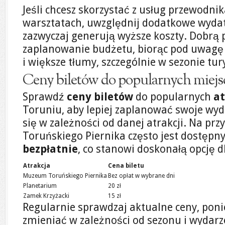
Jeśli chcesz skorzystać z usług przewodnik
warsztatach, uwzględnij dodatkowe wydatk
zazwyczaj generują wyższe koszty. Dobrą 
zaplanowanie budżetu, biorąc pod uwag
i większe tłumy, szczególnie w sezonie tu
Ceny biletów do popularnych miejs
Sprawdź
ceny biletów
do popularnych
at
Toruniu, aby lepiej zaplanować swoje wyd
się w zależności od danej atrakcji. Na pr
Toruńskiego Piernika często jest dostępn
bezpłatnie
, co stanowi doskonałą opcję 
Atrakcja
Cena biletu
Muzeum Toruńskiego Piernika
Bez opłat w wybrane dni
Planetarium
20 zł
Zamek Krzyżacki
15 zł
Regularnie sprawdzaj aktualne ceny, pon
zmieniać w zależności od sezonu i wydarz