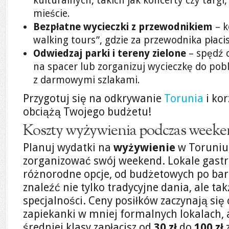
kulturalnych, takich jak koncerty czy targi
mieście.
Bezpłatne wycieczki z przewodnikiem
– k
walking tours”, gdzie za przewodnika płaci
Odwiedzaj parki i tereny zielone
– spędź c
na spacer lub zorganizuj wycieczkę do po
z darmowymi szlakami.
Przygotuj się na odkrywanie
Torunia
i kor
obciążą Twojego budżetu!
Koszty wyżywienia podczas week
Planuj wydatki na
wyżywienie
w Toruniu,
zorganizować swój weekend. Lokale gast
różnorodne opcje, od budżetowych po bar
znaleźć nie tylko tradycyjne dania, ale ta
specjalności. Ceny posiłków zaczynają się
zapiekanki w mniej formalnych lokalach, 
średniej klasy zapłacisz od
30 zł
do
100 zł
z