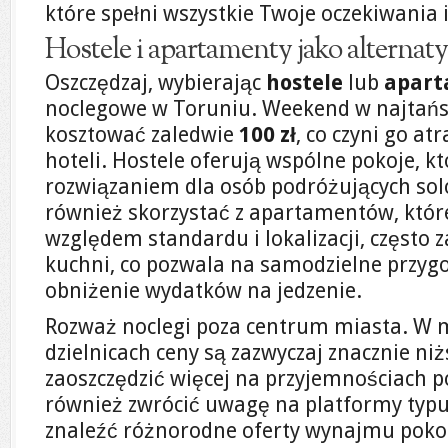
które spełni wszystkie Twoje oczekiwania i
Hostele i apartamenty jako alternat
Oszczędzaj, wybierając
hostele
lub
apart
noclegowe w Toruniu. Weekend w najtań
kosztować zaledwie
100 zł
, co czyni go at
hoteli. Hostele oferują wspólne pokoje, k
rozwiązaniem dla osób podróżujących sol
również skorzystać z apartamentów, któr
względem standardu i lokalizacji, często 
kuchni, co pozwala na samodzielne przyg
obniżenie wydatków na jedzenie.
Rozważ noclegi poza centrum miasta. W m
dzielnicach ceny są zazwyczaj znacznie niżs
zaoszczędzić więcej na przyjemnościach 
również zwrócić uwagę na platformy typu
znaleźć różnorodne oferty wynajmu pokoi 