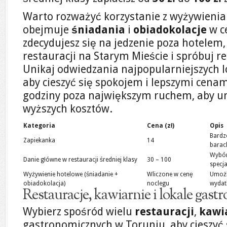
Warto rozważyć korzystanie z wyżywienia
obejmuje
śniadania
i
obiadokolacje
w ce
zdecydujesz się na jedzenie poza hotelem,
restauracji na Starym Mieście i spróbuj r
Unikaj odwiedzania najpopularniejszych lo
aby cieszyć się spokojem i lepszymi cenam
godziny poza największym ruchem, aby uni
wyższych kosztów.
Kategoria
Cena (zł)
Opis
Bardz
Zapiekanka
14
barac
Wybór
Danie główne w restauracji średniej klasy
30 – 100
specj
Wyżywienie hotelowe (śniadanie +
Wliczone w cenę
Umożl
obiadokolacja)
noclegu
wydat
Restauracje, kawiarnie i lokale gas
Wybierz spośród wielu
restauracji
,
kawi
gastronomicznych w Toruniu, aby cieszyć 