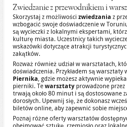
Zwiedzanie z przewodnikiem i warsz
Skorzystaj z możliwości
zwiedzania
z prz
wzbogacić swoje doświadczenie w Toruni
są wycieczki z lokalnymi ekspertami, którz
kulturę miasta. Uczestnicy takich wyciecz
wskazówki dotyczące atrakcji turystyczny
zakątków.
Rozważ również udział w warsztatach, któ
doświadczenia. Przykładem są warsztaty
Piernika
, gdzie możesz aktywnie wypiek
pierniki. Te
warsztaty
prowadzone przez 
trwają około 80 minut i są dostosowane za
dorosłych. Upewnij się, że dokonasz wcześ
biletów online, aby zapewnić sobie miejsc
Poznaj różne oferty warsztatów dostępny
obejmować sztukę, rzemiosło oraz lokalne