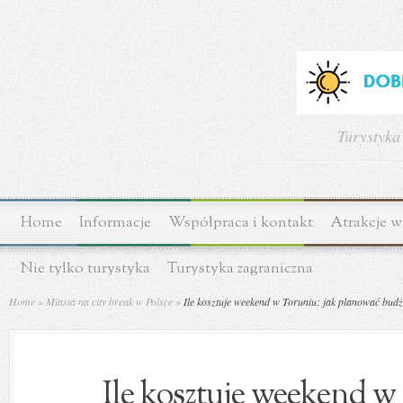
Turystyka
Home
Informacje
Współpraca i kontakt
Atrakcje w
Nie tylko turystyka
Turystyka zagraniczna
Home
»
Miasta na city break w Polsce
»
Ile kosztuje weekend w Toruniu: jak planować budże
Ile kosztuje weekend w