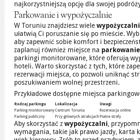
najkorzystniejszą opcję dla swojej podróż
Parkowanie i wypożyczalnie
W Toruniu znajdziesz wiele
wypożyczalni
ułatwią Ci poruszanie się po mieście. W
aby zapewnić sobie komfort i bezpieczeń
zaplanuj również miejsce na
parkowanie
parkingi monitorowane, które oferują wyg
hoteli. Warto skorzystać z tych, które za
rezerwacji miejsca, co pozwoli uniknąć st
poszukiwaniem wolnej przestrzeni.
Przykładowe dostępne miejsca parkingow
Rodzaj parkingu
Lokalizacja
Uwagi
Parking monitorowany
Centrum Torunia
Rezerwacja online
Parking publiczny
Przy głównych atrakcjach
Płatne strefy
Aby skorzystać z
wypożyczalni
, przypomni
wymagania, takie jak prawo jazdy, karta
wiek kierowcy. Zrób to przed przybyciem, 