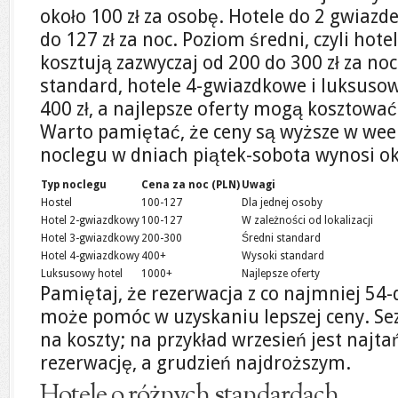
około 100 zł za osobę. Hotele do 2 gwiazd
do 127 zł za noc. Poziom średni, czyli hot
kosztują zazwyczaj od 200 do 300 zł za noc
standard, hotele 4-gwiazdkowe i luksusow
400 zł, a najlepsze oferty mogą kosztować
Warto pamiętać, że ceny są wyższe w week
noclegu w dniach piątek-sobota wynosi oko
Typ noclegu
Cena za noc (PLN)
Uwagi
Hostel
100-127
Dla jednej osoby
Hotel 2-gwiazdkowy
100-127
W zależności od lokalizacji
Hotel 3-gwiazdkowy
200-300
Średni standard
Hotel 4-gwiazdkowy
400+
Wysoki standard
Luksusowy hotel
1000+
Najlepsze oferty
Pamiętaj, że rezerwacja z co najmniej 5
może pomóc w uzyskaniu lepszej ceny. S
na koszty; na przykład wrzesień jest naj
rezerwację, a grudzień najdroższym.
Hotele o różnych standardach