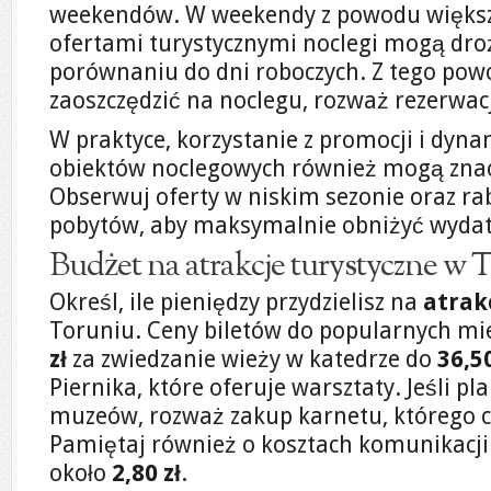
weekendów. W weekendy z powodu większ
ofertami turystycznymi noclegi mogą dr
porównaniu do dni roboczych. Z tego powo
zaoszczędzić na noclegu, rozważ rezerwac
W praktyce, korzystanie z promocji i dyn
obiektów noclegowych również mogą znac
Obserwuj oferty w niskim sezonie oraz ra
pobytów, aby maksymalnie obniżyć wydatk
Budżet na atrakcje turystyczne w 
Określ, ile pieniędzy przydzielisz na
atrak
Toruniu. Ceny biletów do popularnych mie
zł
za zwiedzanie wieży w katedrze do
36,50
Piernika, które oferuje warsztaty. Jeśli pl
muzeów, rozważ zakup karnetu, którego 
Pamiętaj również o kosztach komunikacji m
około
2,80 zł
.