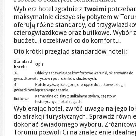
Wybierz hotel zgodnie z
Twoimi
potrzebam
maksymalnie cieszyć się pobytem w Torun
oferują różne standardy, od trzygwiazdk
czterogwiazdkowe oraz butikowe. Wybór z
budżetu i oczekiwań co do komfortu.
Oto krótki przegląd standardów hoteli:
Standard
Opis
hotelu
3-
Obiekty zapewniające komfortowe warunki, skierowane do
gwiazdkowe
turystów i podróżników służbowych.
4-
Hotele wyższej kategorii, oferujące dodatkowe usługi i
gwiazdkowe
lepsze wyposażenie.
Kameralne obiekty z unikalnym stylem, często w
Butikowe
historycznych lokalizacjach.
Wybierając hotel, zwróć uwagę na jego lok
do atrakcji turystycznych. Sprawdź równie
dokonać świadomego wyboru. Zróżnicowan
Toruniu pozwoli Ci na znalezienie idealne