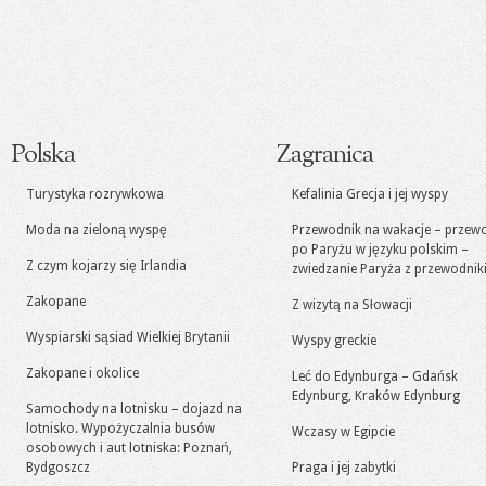
Polska
Zagranica
Turystyka rozrywkowa
Kefalinia Grecja i jej wyspy
Moda na zieloną wyspę
Przewodnik na wakacje – przew
po Paryżu w języku polskim –
Z czym kojarzy się Irlandia
zwiedzanie Paryża z przewodni
Zakopane
Z wizytą na Słowacji
Wyspiarski sąsiad Wielkiej Brytanii
Wyspy greckie
Zakopane i okolice
Leć do Edynburga – Gdańsk
Edynburg, Kraków Edynburg
Samochody na lotnisku – dojazd na
lotnisko. Wypożyczalnia busów
Wczasy w Egipcie
osobowych i aut lotniska: Poznań,
Bydgoszcz
Praga i jej zabytki