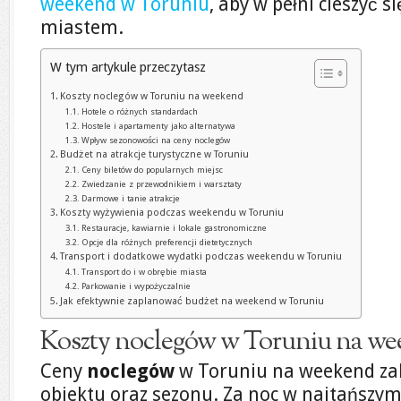
weekend w Toruniu
, aby w pełni cieszyć 
miastem.
W tym artykule przeczytasz
Koszty noclegów w Toruniu na weekend
Hotele o różnych standardach
Hostele i apartamenty jako alternatywa
Wpływ sezonowości na ceny noclegów
Budżet na atrakcje turystyczne w Toruniu
Ceny biletów do popularnych miejsc
Zwiedzanie z przewodnikiem i warsztaty
Darmowe i tanie atrakcje
Koszty wyżywienia podczas weekendu w Toruniu
Restauracje, kawiarnie i lokale gastronomiczne
Opcje dla różnych preferencji dietetycznych
Transport i dodatkowe wydatki podczas weekendu w Toruniu
Transport do i w obrębie miasta
Parkowanie i wypożyczalnie
Jak efektywnie zaplanować budżet na weekend w Toruniu
Koszty noclegów w Toruniu na w
Ceny
noclegów
w Toruniu na weekend za
obiektu oraz sezonu. Za noc w najtańszy