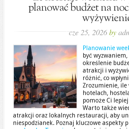
planować budżet na nocle
wyżywieni
cze 25, 2026
by
ad
Planowanie wee
być wyzwaniem, 
określenie budże
atrakcji i wyżyw
różnić, co wpłyn
Zrozumienie, ile
hotelach, hostel
pomoże Ci lepiej
Warto także wied
atrakcji oraz lokalnych restauracji, aby 
niespodzianek. Poznaj kluczowe aspekty 