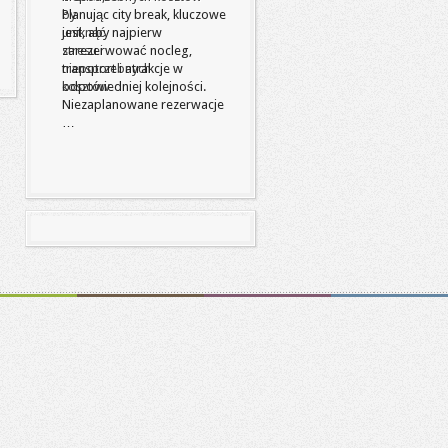
Planując city break, kluczowe
jest, aby najpierw
zarezerwować nocleg,
transport i atrakcje w
odpowiedniej kolejności.
Niezaplanowane rezerwacje
…