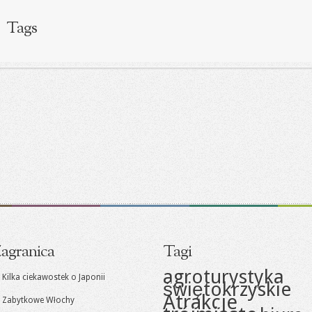
Tags
agranica
Tagi
agroturystyka
Kilka ciekawostek o Japonii
świętokrzyskie
Atrakcje
Zabytkowe Włochy