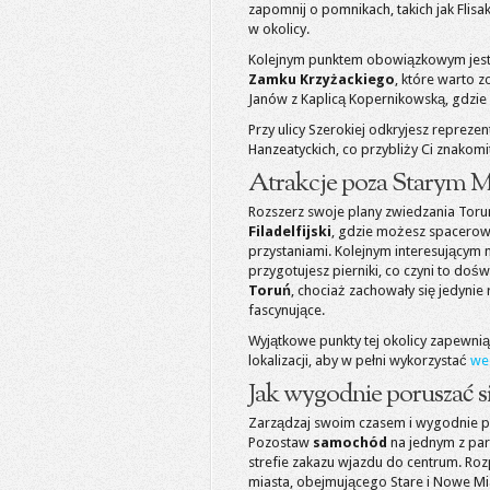
zapomnij o pomnikach, takich jak Flisak
w okolicy.
Kolejnym punktem obowiązkowym jes
Zamku Krzyżackiego
, które warto 
Janów z Kaplicą Kopernikowską, gdzie
Przy ulicy Szerokiej odkryjesz reprez
Hanzeatyckich, co przybliży Ci znakom
Atrakcje poza Starym M
Rozszerz swoje plany zwiedzania Torun
Filadelfijski
, gdzie możesz spacerowa
przystaniami. Kolejnym interesującym 
przygotujesz pierniki, co czyni to do
Toruń
, chociaż zachowały się jedynie 
fascynujące.
Wyjątkowe punkty tej okolicy zapewnią 
lokalizacji, aby w pełni wykorzystać
we
Jak wygodnie poruszać 
Zarządzaj swoim czasem i wygodnie poru
Pozostaw
samochód
na jednym z par
strefie zakazu wjazdu do centrum. Roz
miasta, obejmującego Stare i Nowe M