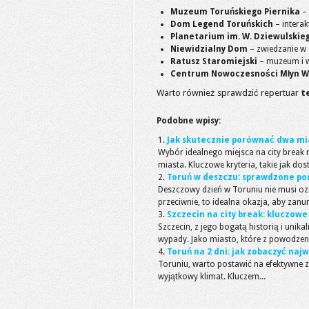
Muzeum Toruńskiego Piernika
– 
Dom Legend Toruńskich
– intera
Planetarium im. W. Dziewulskie
Niewidzialny Dom
– zwiedzanie w 
Ratusz Staromiejski
– muzeum i w
Centrum Nowoczesności Młyn W
Warto również sprawdzić repertuar
t
Podobne wpisy:
Jak skutecznie porównać dwa mias
Wybór idealnego miejsca na city break
miasta. Kluczowe kryteria, takie jak dos
Toruń w deszczu: sprawdzone pom
Deszczowy dzień w Toruniu nie musi oz
przeciwnie, to idealna okazja, aby zanurz
Szczecin na city break: kluczowe
Szczecin, z jego bogatą historią i unik
wypady. Jako miasto, które z powodzen
Toruń na 2 dni: jak zobaczyć naj
Toruniu, warto postawić na efektywne z
wyjątkowy klimat. Kluczem...