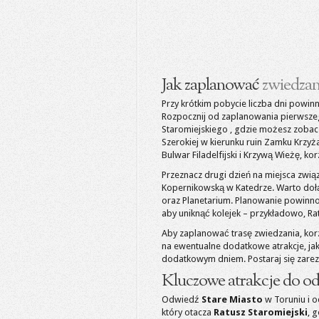
Jak zaplanować
zwiedzan
Przy krótkim pobycie liczba dni powinn
Rozpocznij od zaplanowania pierwszeg
Staromiejskiego , gdzie możesz zobacz
Szerokiej w kierunku ruin Zamku Krzy
Bulwar Filadelfijski i Krzywą Wieżę, korz
Przeznacz drugi dzień na miejsca zwią
Kopernikowską w Katedrze. Warto dołą
oraz Planetarium. Planowanie powin
aby uniknąć kolejek – przykładowo, Rat
Aby zaplanować trasę zwiedzania, kor
na ewentualne dodatkowe atrakcje, ja
dodatkowym dniem. Postaraj się zare
Kluczowe atrakcje do o
Odwiedź
Stare Miasto
w Toruniu i o
który otacza
Ratusz Staromiejski
, 