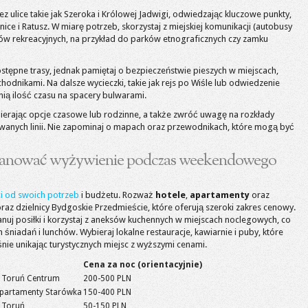
ez ulice takie jak Szeroka i Królowej Jadwigi, odwiedzając kluczowe punkty,
nice i Ratusz. W miarę potrzeb, skorzystaj z miejskiej komunikacji (autobusy
renów rekreacyjnych, na przykład do parków etnograficznych czy zamku
ostępne trasy, jednak pamiętaj o bezpieczeństwie pieszych w miejscach,
odnikami. Na dalsze wycieczki, takie jak rejs po Wiśle lub odwiedzenie
ą ilość czasu na spacery bulwarami.
ybierając opcje czasowe lub rodzinne, a także zwróć uwagę na rozkłady
owanych linii. Nie zapominaj o mapach oraz przewodnikach, które mogą być
lanować wyżywienie podczas weekendowego
i od swoich potrzeb
i budżetu. Rozważ
hotele
,
apartamenty
oraz
az dzielnicy Bydgoskie Przedmieście, które oferują szeroki zakres cenowy.
nuj posiłki i korzystaj z aneksów kuchennych w miejscach noclegowych, co
niadań i lunchów. Wybieraj lokalne restauracje, kawiarnie i puby, które
nie unikając turystycznych miejsc z wyższymi cenami.
Cena za noc (orientacyjnie)
l Toruń Centrum
200-500 PLN
Apartamenty Starówka
150-400 PLN
l Toruń
50-150 PLN