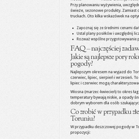
Przy planowaniu wyżywienia, uwzględni
świeże, sezonowe produkty. Zamiast co
truckach. Oto kilka wskazówek na opt
Zapoznaj się ze średnimi cenami da
Ustal plany posiłków i uwzględnij l
Rozważ wspólne przygotowywanie po
FAQ – najczęściej zadaw
Jakie są najlepsze pory 
pogody?
Najlepszym okresem na wyjazd do Tor
czerwiec, lipiec, sierpień i wrzesień.
lipiec i czerwiec mogą charakteryzow
Wiosna (marzec-kwiecień) to okres łag
temperatury bywają niskie, a opady ś
dobrym wyborem dla osób szukających 
Co zrobić w przypadku z
Toruniu?
W przypadku deszczowej pogody w Tor
propozycji: