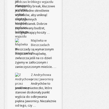
podczas krótkiego wyjazdu
Planując city break, kluczowe
jest dokładne określenie
wydatków, aby uniknąć
nieprzyjemnych
niespodzianek. Dobrze
zaplanowany budżet,
uwzględniający koszty …
Majówka w
Bieszczadach
Bieszczady są wymarzonym
miejscem na majówkę,
zwłaszcza jeśli na co dzień
żyjemy w zatłoczonym i
zanieczyszczonym mieście. …
Z Andrychowa
przez Jawornicę
Andrychów to
urokliwe miasteczko, które
stanowi doskonały punkt
wyjścia do odkrywania
piękna Jawornicy. Niezależnie
od tego, czy …