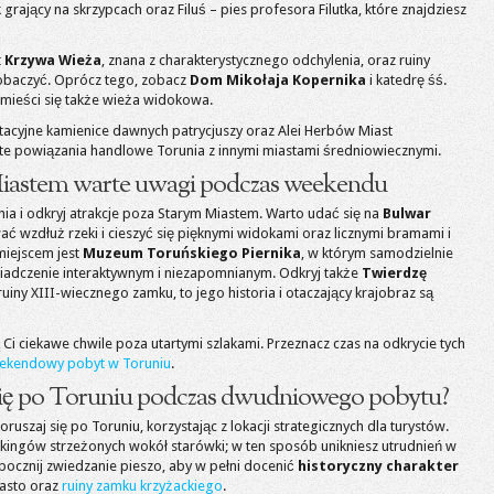
 grający na skrzypcach oraz Filuś – pies profesora Filutka, które znajdziesz
t
Krzywa Wieża
, znana z charakterystycznego odchylenia, oraz ruiny
zobaczyć. Oprócz tego, zobacz
Dom Mikołaja Kopernika
i katedrę śś.
 mieści się także wieża widokowa.
entacyjne kamienice dawnych patrycjuszy oraz Alei Herbów Miast
ite powiązania handlowe Torunia z innymi miastami średniowiecznymi.
iastem warte uwagi podczas weekendu
ia i odkryj atrakcje poza Starym Miastem. Warto udać się na
Bulwar
ć wzdłuż rzeki i cieszyć się pięknymi widokami oraz licznymi bramami i
miejscem jest
Muzeum Toruńskiego Piernika
, w którym samodzielnie
świadczenie interaktywnym i niezapomnianym. Odkryj także
Twierdzę
ruiny XIII-wiecznego zamku, to jego historia i otaczający krajobraz są
Ci ciekawe chwile poza utartymi szlakami. Przeznacz czas na odkrycie tych
ekendowy pobyt w Toruniu
.
się po Toruniu podczas dwudniowego pobytu?
szaj się po Toruniu, korzystając z lokacji strategicznych dla turystów.
kingów strzeżonych wokół starówki; w ten sposób unikniesz utrudnień w
pocznij zwiedzanie pieszo, aby w pełni docenić
historyczny charakter
iasto oraz
ruiny zamku krzyżackiego
.