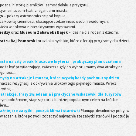
poznaj historię pierników i samodzielnie je przygotuj.
ktywne muzeum-teatr z legendami miasta.
go
– pokazy astronomiczne pod kopułą.
całkowitej ciemności, ukazujące codzienność osób niewidomych.
ieża widokowa z interaktywnymi wystawami.
iedzy
oraz
Muzeum Zabawek i Bajek
– idealne dla rodzin z dziećmi.
eatru Baj Pomorski
oraz lokalnych kin, które oferują programy dla dzieci.
ta na city break: kluczowe kryteria i praktyczny plan działania
 może być przytłaczający, zwłaszcza gdy do wyboru mamy dwa atrakcyjne
tępność...
ysły na atrakcje i muzea, które ożywią każdy pochmurny dzień
naczać rezygnacji z odkrywania uroków tego pięknego miasta. Wręcz
yć się...
 atrakcje, trasy zwiedzania i praktyczne wskazówki dla turystów
alnym położeniem, staje się coraz bardziej popularnym celem na krótkie
iem...
ważniejsze zabytki i poczuć klimat starówki
Planując dwudniowy pobyt w
wiedzanie, które pozwoli zobaczyć najważniejsze zabytki starówki i poczuć jej