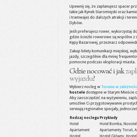
Upewnij się, że zaplanujesz spacer prz
takie jak Rynek Staromiejski oraz kamie
i tramwaje) do dalszych atrakcji i te
Dybów.
Jeśli preferujesz rower, wykorzystaj d
gdzie ścieżki rowerowe są wspólne z ch
Kępy Bazarowej, przeznacz odpowiedni
Zakup bilety komunikacji miejskiej, w
jazdy, szczególnie dla mniej frequent
pomocne podczas eksploracji miasta.
Gdzie nocować i jak
zap
wyjazdu
?
Wybierz nocleg w
Toruniu w zależnośc
hostele
dostępne w Starym Mieście or
Aby zaoszczędzić na wyżywieniu, zapla
umożliwi Ci przygotowywanie prostych ś
serwują regionalne specjały, jednocześ
Rodzaj noclegu
Przykłady
Hotel
Hotel Bomba, Novote
Apartament
Apartamenty Toruń, 
Hostel
Hostel Główny, Hoste