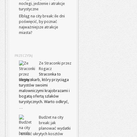
noclegi, jedzenie i atrakcje
turystyczne
Elbląg na city break: ile dni
poświęcić, by poznać
najważniejsze atrakcje
miasta?
PRZECZYTAJ
Ze Straconki przez
Rogacz
Straconka to
ukryty skarb, który przyciąga
turystów swoimi
malowniczymi krajobrazami i
bogatą ofertą szlaków
turystycznych. Warto odkryć,
…
Budżet na city
break: jak
planować wydatki
i unikać ukrytych kosztów