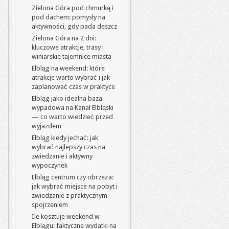
Zielona Góra pod chmurką i
pod dachem: pomysły na
aktywności, gdy pada deszcz
Zielona Góra na 2 dni:
kluczowe atrakcje, trasy i
winiarskie tajemnice miasta
Elbląg na weekend: które
atrakcje warto wybrać i jak
zaplanować czas w praktyce
Elbląg jako idealna baza
wypadowa na Kanał Elbląski
— co warto wiedzieć przed
wyjazdem
Elbląg kiedy jechać: jak
wybrać najlepszy czas na
zwiedzanie i aktywny
wypoczynek
Elbląg centrum czy obrzeża:
jak wybrać miejsce na pobyt i
zwiedzanie z praktycznym
spojrzeniem
Ile kosztuje weekend w
Elblągu: faktyczne wydatki na