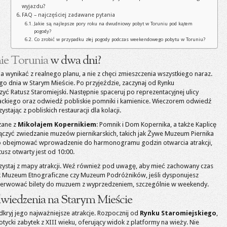
wyjazdu?
FAQ – najczęściej zadawane pytania
Jakie są najlepsze pory roku na dwudniowy pobyt w Toruniu pod kątem
pogody?
Co zrobić w przypadku złej pogody podczas weekendowego pobytu w Toruniu?
ie Torunia
w dwa dni?
a wynikać z realnego planu, a nie z chęci zmieszczenia wszystkiego naraz.
o dnia w Starym Mieście. Po przyjeździe, zaczynaj od Rynku
yć Ratusz Staromiejski. Następnie spaceruj po reprezentacyjnej ulicy
żackiego oraz odwiedź pobliskie pomniki i kamienice. Wieczorem odwiedź
ystając z pobliskich restauracji dla kolacji.
zane z
Mikołajem Kopernikiem
: Pomnik i Dom Kopernika, a także Kaplicę
czyć zwiedzanie muzeów piernikarskich, takich jak Żywe Muzeum Piernika
no obejmować wprowadzenie do harmonogramu godzin otwarcia atrakcji,
usz otwarty jest od 10:00.
zystaj z mapy atrakcji. Weź również pod uwagę, aby mieć zachowany czas
k Muzeum Etnograficzne czy Muzeum Podróżników, jeśli dysponujesz
zerwować bilety do muzuem z wyprzedzeniem, szczególnie w weekendy.
dwiedzenia na Starym Mieście
dkryj jego najważniejsze atrakcje. Rozpocznij od
Rynku Staromiejskiego
,
gotycki zabytek z XIII wieku, oferujący widok z platformy na wieży. Nie