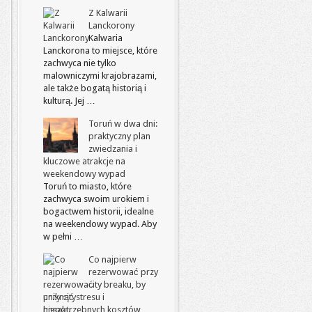
Z Kalwarii
Lanckorony
Kalwaria
Lanckorona to miejsce, które
zachwyca nie tylko
malowniczymi krajobrazami,
ale także bogatą historią i
kulturą. Jej …
Toruń w dwa dni:
praktyczny plan
zwiedzania i
kluczowe atrakcje na
weekendowy wypad
Toruń to miasto, które
zachwyca swoim urokiem i
bogactwem historii, idealne
na weekendowy wypad. Aby
w pełni …
Co najpierw
rezerwować przy
city breaku, by
uniknąć stresu i
niepotrzebnych kosztów