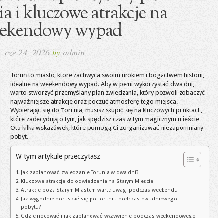
a i kluczowe atrakcje na
ekendowy wypad
cze 24, 2026
by
admin
Toruń to miasto, które zachwyca swoim urokiem i bogactwem historii,
idealne na weekendowy wypad. Aby w pełni wykorzystać dwa dni,
warto stworzyć przemyślany plan zwiedzania, który pozwoli zobaczyć
najważniejsze atrakcje oraz poczuć atmosferę tego miejsca.
Wybierając się do Torunia, musisz skupić się na kluczowych punktach,
które zadecydują o tym, jak spędzisz czas w tym magicznym mieście.
Oto kilka wskazówek, które pomogą Ci zorganizować niezapomniany
pobyt.
W tym artykule przeczytasz
Jak zaplanować zwiedzanie Torunia w dwa dni?
Kluczowe atrakcje do odwiedzenia na Starym Mieście
Atrakcje poza Starym Miastem warte uwagi podczas weekendu
Jak wygodnie poruszać się po Toruniu podczas dwudniowego
pobytu?
Gdzie nocować i jak zaplanować wyżywienie podczas weekendowego