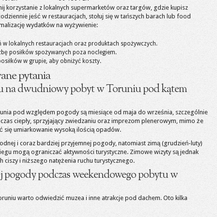
j korzystanie z lokalnych supermarketów oraz targów, gdzie kupisz
dziennie jeść w restauracjach, stołuj się w tańszych barach lub food
ymalizację wydatków na wyżywienie:
ń w lokalnych restauracjach oraz produktach spożywczych.
iczbę posiłków spożywanych poza noclegiem.
siłków w grupie, aby obniżyć koszty.
ane pytania
roku na dwudniowy pobyt w Toruniu pod kątem
unia pod względem pogody są miesiące od maja do września, szczególnie
 To czas ciepły, sprzyjający zwiedzaniu oraz imprezom plenerowym, mimo że
ać się umiarkowanie wysoką ilością opadów.
odnej i coraz bardziej przyjemnej pogody, natomiast zimą (grudzień-luty)
niegu mogą ograniczać aktywności turystyczne. Zimowe wizyty są jednak
ciszy i niższego natężenia ruchu turystycznego.
łej pogody podczas weekendowego pobytu w
uniu warto odwiedzić muzea i inne atrakcje pod dachem. Oto kilka