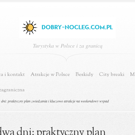
Turystyka w Polsce i za granicą
a i kontakt
Atrakcje w Polsce
Beskidy
City breaki
Mi
zagraniczna
dni: praktyczny plan zwiedzania i kluczowe atrakcje na weekendowy wypad
wa dni: praktyczny plan