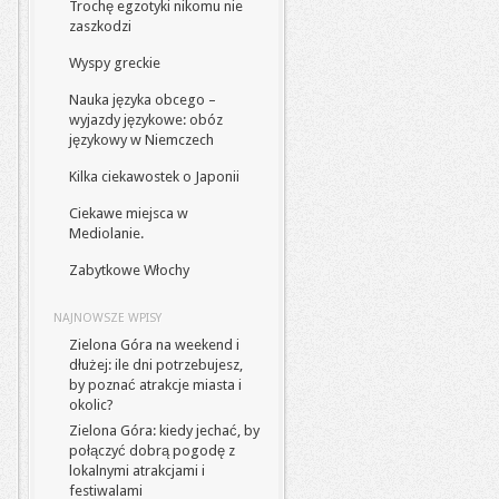
Trochę egzotyki nikomu nie
zaszkodzi
Wyspy greckie
Nauka języka obcego –
wyjazdy językowe: obóz
językowy w Niemczech
Kilka ciekawostek o Japonii
Ciekawe miejsca w
Mediolanie.
Zabytkowe Włochy
NAJNOWSZE WPISY
Zielona Góra na weekend i
dłużej: ile dni potrzebujesz,
by poznać atrakcje miasta i
okolic?
Zielona Góra: kiedy jechać, by
połączyć dobrą pogodę z
lokalnymi atrakcjami i
festiwalami