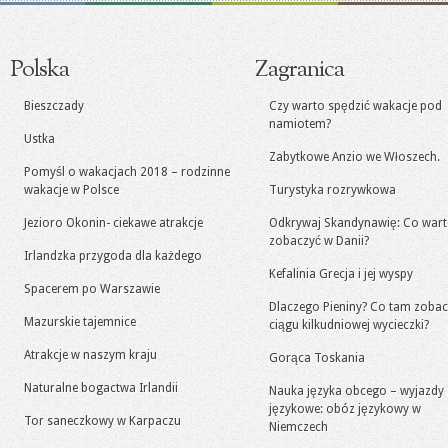
Polska
Zagranica
Bieszczady
Czy warto spędzić wakacje pod
namiotem?
Ustka
Zabytkowe Anzio we Włoszech.
Pomyśl o wakacjach 2018 – rodzinne
wakacje w Polsce
Turystyka rozrywkowa
Jezioro Okonin- ciekawe atrakcje
Odkrywaj Skandynawię: Co war
zobaczyć w Danii?
Irlandzka przygoda dla każdego
Kefalinia Grecja i jej wyspy
Spacerem po Warszawie
Dlaczego Pieniny? Co tam zoba
Mazurskie tajemnice
ciągu kilkudniowej wycieczki?
Atrakcje w naszym kraju
Gorąca Toskania
Naturalne bogactwa Irlandii
Nauka języka obcego – wyjazdy
językowe: obóz językowy w
Tor saneczkowy w Karpaczu
Niemczech