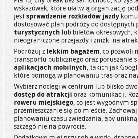
Planuj city break bez samochodu, korzysta
wskazówek, które ułatwią organizację po
jest
sprawdzenie rozkładów jazdy
komuni
dostosować plan podróży do dostępnych 
turystycznych
lub biletów okresowych, k
nieograniczone przejazdy i zniżki na atrak
Podróżuj z
lekkim bagażem
, co pozwoli 
transportu publicznego oraz poruszanie si
aplikacjach mobilnych
, takich jak Goog
które pomogą w planowaniu tras oraz naw
Wybierz noclegi w centrum lub blisko dwo
dostęp do atrakcji
oraz komunikacji. Ro
roweru miejskiego
, co jest wygodnym s
przemieszczanie się po mieście. Zachowaj
planowaniu czasu zwiedzania, aby uniknąć
szczególnie na powrocie.
Dodatkowo miej przy sobie wodę, drobne 