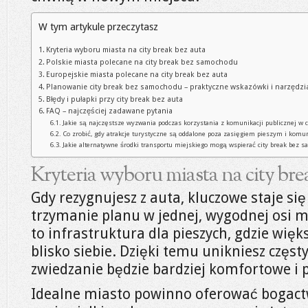
W tym artykule przeczytasz
Kryteria wyboru miasta na city break bez auta
Polskie miasta polecane na city break bez samochodu
Europejskie miasta polecane na city break bez auta
Planowanie city break bez samochodu – praktyczne wskazówki i narzędzi
Błędy i pułapki przy city break bez auta
FAQ – najczęściej zadawane pytania
Jakie są najczęstsze wyzwania podczas korzystania z komunikacji publicznej w c
Co zrobić, gdy atrakcje turystyczne są oddalone poza zasięgiem pieszym i komun
Jakie alternatywne środki transportu miejskiego mogą wspierać city break bez 
Kryteria wyboru miasta na city bre
Gdy rezygnujesz z auta, kluczowe staje się
trzymanie planu w jednej, wygodnej osi m
to infrastruktura dla pieszych, gdzie więk
blisko siebie. Dzięki temu unikniesz częst
zwiedzanie będzie bardziej komfortowe i 
Idealne miasto powinno oferować bogactw