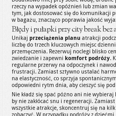
rzeczy na wypadek opóźnień lub zmian w
tym, jak dostosować się do komunikacji pu
w bagażu, znacząco poprawia jakość wyja
Błędy i pułapki przy city break bez 
Unikaj
przeciążenia planu
atrakcji podcz
liczbę do trzech kluczowych miejsc dzienn
przemęczenia. Rezerwuj noclegi blisko ce
zwiedzanie i zapewni
komfort podróży
. 
regularne przerwy na odpoczynek i nawod
frustracji. Zamiast sztywno ustalać har
na elastyczność, co sprzyja spontaniczny
odpowiedni rytm dnia, aby cieszyć się pod
Nie kładź się spać późno ani nie wybieraj
by nie zakłócać snu i regeneracji. Zamiast
wszystkie atrakcje, skoncentruj się na ki
zobaczyć. W przypadku podróży z dziećmi