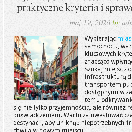
praktyczne kryteria i spra
maj 19, 2026
by
ad
Wybierając
miast
samochodu, wart
kluczowych kryt
znacząco wpłyną
Szukaj miejsc z 
infrastrukturą 
transportem pub
dostępnymi w za
temu odkrywani
się nie tylko przyjemnością, ale również 
doświadczeniem. Warto zainwestować cza
destynacji, aby uniknąć niepotrzebnych fru
chwilą w nowym miejscu.