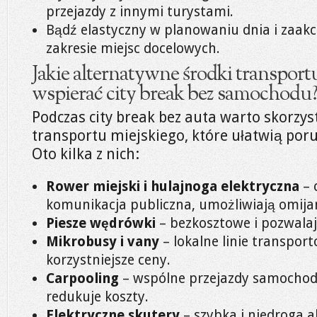
przejazdy z innymi turystami.
Bądź elastyczny w planowaniu dnia i zaa
zakresie miejsc docelowych.
Jakie alternatywne środki transpor
wspierać city break bez samochodu
Podczas city break bez auta warto skorzy
transportu miejskiego, które ułatwią poru
Oto kilka z nich:
Rower miejski i hulajnoga elektryczna
– 
komunikacja publiczna, umożliwiają omija
Piesze wędrówki
– bezkosztowe i pozwalają
Mikrobusy i vany
– lokalne linie transpo
korzystniejsze ceny.
Carpooling
– wspólne przejazdy samochod
redukuje koszty.
Elektryczne skutery
– szybka i niedroga a