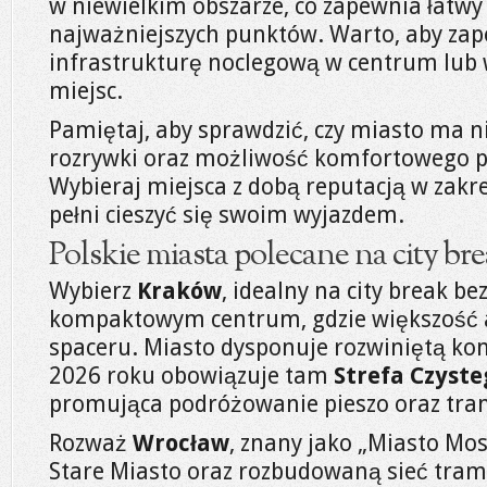
w niewielkim obszarze, co zapewnia łatwy 
najważniejszych punktów. Warto, aby zap
infrastrukturę noclegową w centrum lub 
miejsc.
Pamiętaj, aby sprawdzić, czy miasto ma ni
rozrywki oraz możliwość komfortowego pr
Wybieraj miejsca z dobą reputacją w zakr
pełni cieszyć się swoim wyjazdem.
Polskie miasta polecane na city b
Wybierz
Kraków
, idealny na city break b
kompaktowym centrum, gdzie większość at
spaceru. Miasto dysponuje rozwiniętą ko
2026 roku obowiązuje tam
Strefa Czyst
promująca podróżowanie pieszo oraz tra
Rozważ
Wrocław
, znany jako „Miasto Mo
Stare Miasto oraz rozbudowaną sieć tra