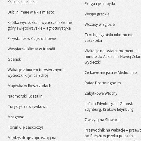
Krakus zaprasza
Praga i jej zabytki
Dublin, małe wielkie miasto
Wyspy greckie
Krótka wycieczka – wycieczki szkolne
Wczasy w Egipcie
góry świętokrzyskie – agroturystyka
Trochę egzotyki nikomu nie
Przystanek w Częstochowie
zaszkodzi
Wyspiarski klimat w Irlandii
Wakacje na ostatni moment – la
minute do Australii i Nowej Zelan
Gdańsk
wycieczki
Wakacje z biurem turystycznym –
Ciekawe miejsca w Mediolanie.
wycieczki Krynica Zdrój
Pałac Drottningholm
Majówka w Bieszczadach
Zabytkowe Włochy
Nadmorski Koszalin
Leć do Edynburga – Gdańsk
Turystyka rozrywkowa
Edynburg, Kraków Edynburg
Mrągowo
Z wizytą na Słowacji
Toruń Cię zaskoczy!
Przewodnik na wakacje – przew
po Paryżu w języku polskim –
Międzyzdroje zapraszają na