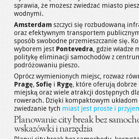
sprawia, że możesz zwiedzać miasto pies
wodnymi.
Amsterdam
szczyci się rozbudowaną inf
oraz efektywnym transportem publicznym
sposób swobodne przemieszczanie się. K
wyborem jest
Pontevedra
, gdzie władze
politykę eliminacji samochodów z centrum
podróżowaniu pieszo.
Oprócz wymienionych miejsc, rozważ rów
Pragę
,
Sofię
i
Rygę
, które oferują dobrz
miejską oraz wiele atrakcji dostępnych dl
rowerach. Dzięki kompaktowym układom 
zwiedzanie tych
miast jest proste i przyj
Planowanie city break bez samoch
wskazówki i narzędzia