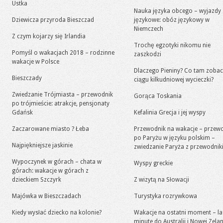
Ustka
Nauka języka obcego – wyjazdy
Dziewicza przyroda Bieszczad
językowe: obóz językowy w
Niemczech
Z czym kojarzy się Irlandia
Trochę egzotyki nikomu nie
Pomyśl o wakacjach 2018 – rodzinne
zaszkodzi
wakacje w Polsce
Dlaczego Pieniny? Co tam zoba
Bieszczady
ciągu kilkudniowej wycieczki?
Zwiedzanie Trójmiasta – przewodnik
Gorąca Toskania
po trójmieście: atrakcje, pensjonaty
Gdańsk
Kefalinia Grecja i jej wyspy
Zaczarowane miasto ? Łeba
Przewodnik na wakacje – przew
po Paryżu w języku polskim –
Najpiękniejsze jaskinie
zwiedzanie Paryża z przewodni
Wypoczynek w górach – chata w
Wyspy greckie
górach: wakacje w górach z
dzieckiem Szczyrk
Z wizytą na Słowacji
Majówka w Bieszczadach
Turystyka rozrywkowa
Kiedy wysłać dziecko na kolonie?
Wakacje na ostatni moment – la
minute do Australii i Nowej Zelan