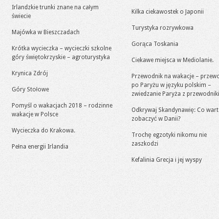
Irlandzkie trunki znane na całym
Kilka ciekawostek o Japonii
świecie
Turystyka rozrywkowa
Majówka w Bieszczadach
Gorąca Toskania
Krótka wycieczka – wycieczki szkolne
góry świętokrzyskie – agroturystyka
Ciekawe miejsca w Mediolanie.
Krynica Zdrój
Przewodnik na wakacje – przew
po Paryżu w języku polskim –
Góry Stołowe
zwiedzanie Paryża z przewodni
Pomyśl o wakacjach 2018 – rodzinne
Odkrywaj Skandynawię: Co war
wakacje w Polsce
zobaczyć w Danii?
Wycieczka do Krakowa.
Trochę egzotyki nikomu nie
zaszkodzi
Pełna energii Irlandia
Kefalinia Grecja i jej wyspy