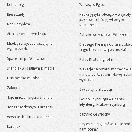
Kołobrzeg
Wczasy w Egipcie
Bieszczady
Nauka języka obcego – wyjazdy
językowe: obóz językowy w
Nad Bałtykiem
Niemczech
Atrakcje w naszym kraju
Zabytkowe Anzio we Włoszech.
Międzyzdroje zapraszają na
Dlaczego Pieniny? Co tam zoba
wypoczynek!
ciągu kilkudniowej wycieczki?
Spacerem po Warszawie
Pałac Drottningholm
Irlandia- w idealnym klimacie
Wakacje na ostatni moment – la
minute do Australii i Nowej Zelan
Uzdrowiska w Polsce
wycieczki
Zakopane
Z wizytą na Słowacji
Tajemnicza i piękna Irlandia
Leć do Edynburga – Gdańsk
Edynburg, Kraków Edynburg
Tor saneczkowy w Karpaczu
Zabytkowe Włochy
Wyspiarski klimat w Irlandii
Czy warto spędzić wakacje pod
Karpacz
namiotem?