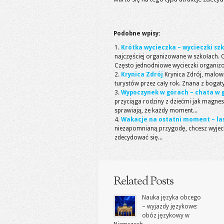
Podobne wpisy:
Krótka wycieczka – wycieczki szk
najczęściej organizowane w szkołach. C
Często jednodniowe wycieczki organizo
Krynica Zdrój
Krynica Zdrój, malown
turystów przez cały rok. Znana z bogaty
Wypoczynek w górach – chata w g
przyciąga rodziny z dziećmi jak magnes.
sprawiają, że każdy moment...
Wakacje na ostatni moment – last
niezapomnianą przygodę, chcesz wyjecha
zdecydować się...
Related Posts
Nauka języka obcego
– wyjazdy językowe:
obóz językowy w