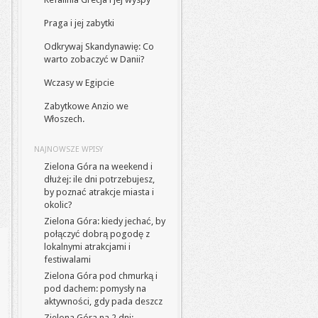
Praga i jej zabytki
Odkrywaj Skandynawię: Co
warto zobaczyć w Danii?
Wczasy w Egipcie
Zabytkowe Anzio we
Włoszech.
NAJNOWSZE WPISY
Zielona Góra na weekend i
dłużej: ile dni potrzebujesz,
by poznać atrakcje miasta i
okolic?
Zielona Góra: kiedy jechać, by
połączyć dobrą pogodę z
lokalnymi atrakcjami i
festiwalami
Zielona Góra pod chmurką i
pod dachem: pomysły na
aktywności, gdy pada deszcz
Zielona Góra na 2 dni: