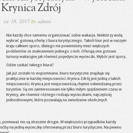
Krynica Zdrój
sie 18, 2017
by
admin
Nie każdy chce samemu organizować sobie wakacje. Niektórzy wolą
wybrać gotową ofertę z biura turystycznego. Takich biur jest w naszym
kraju całkiem sporo, dlatego nie powinniśmy mieć większych
problemów ze znalezieniem jednego z nich. Oferują one gotowe
turnusy wakacyjne jak również pojedyncze wycieczki. Wybór jest spory.
Gdzie szukać takiego biura?
Jak już zostało to wspomniane, biuro turystyczne znajduje się
praktycznie w każdej miejscowości. Krynica Zdrój jest jedną z takich
miejscowości. Krynica jest miejscowością chętnie odwiedzaną przez
turystów. Są oni zainteresowani nie tylko miłym spędzeniem czasu w
Krynicy, ale również różnego rodzaju wycieczkami, najczęściej
jednodniowymi, które pozwalają na zwiedzenie okolicznych
e, ponieważ nie są strasznie drogie. W większości przypadków każdy
hoćby na jedną wycieczkę oferowaną przez biuro turystyczne. Na pewno
dować.