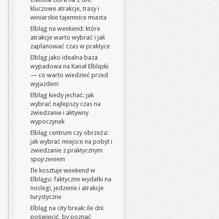
kluczowe atrakcje, trasy i
winiarskie tajemnice miasta
Elbląg na weekend: które
atrakcje warto wybrać i jak
zaplanować czas w praktyce
Elbląg jako idealna baza
wypadowa na Kanał Elbląski
— co warto wiedzieć przed
wyjazdem
Elbląg kiedy jechać: jak
wybrać najlepszy czas na
zwiedzanie i aktywny
wypoczynek
Elbląg centrum czy obrzeża:
jak wybrać miejsce na pobyt i
zwiedzanie z praktycznym
spojrzeniem
Ile kosztuje weekend w
Elblągu: faktyczne wydatki na
noclegi, jedzenie i atrakcje
turystyczne
Elbląg na city break: ile dni
poświęcić, by poznać