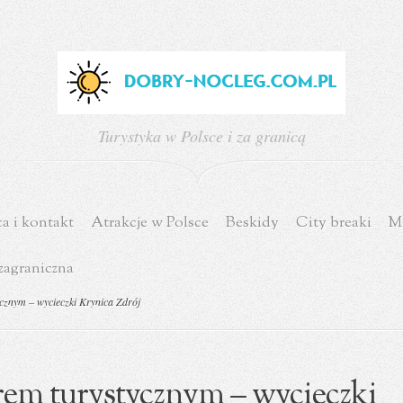
Turystyka w Polsce i za granicą
a i kontakt
Atrakcje w Polsce
Beskidy
City breaki
Mi
zagraniczna
cznym – wycieczki Krynica Zdrój
rem turystycznym – wycieczki