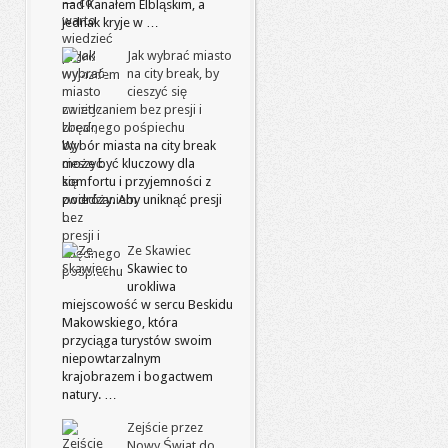
nad Kanałem Elbląskim, a
jednak kryje w …
Jak wybrać miasto
na city break, by
cieszyć się
zwiedzaniem bez presji i
zbędnego pośpiechu
Wybór miasta na city break
może być kluczowy dla
komfortu i przyjemności z
podróży. Aby uniknąć presji
…
Ze Skawiec
Skawiec to
urokliwa
miejscowość w sercu Beskidu
Makowskiego, która
przyciąga turystów swoim
niepowtarzalnym
krajobrazem i bogactwem
natury. …
Zejście przez
Nowy Świat do