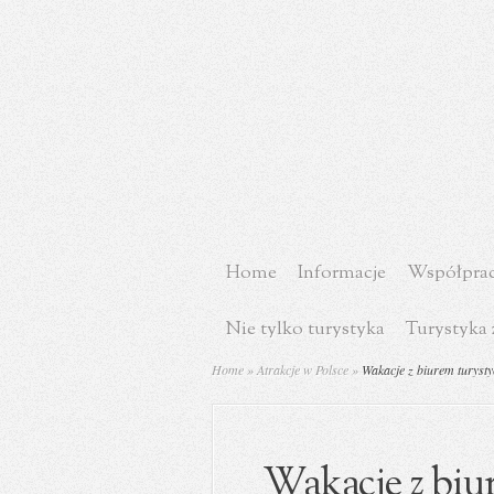
Home
Informacje
Współprac
Nie tylko turystyka
Turystyka 
Home
»
Atrakcje w Polsce
»
Wakacje z biurem turysty
Wakacje z biu