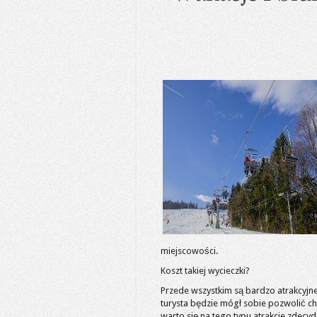
miejscowości.
Koszt takiej wycieczki?
Przede wszystkim są bardzo atrakcyjn
turysta będzie mógł sobie pozwolić c
warto się na tego typu atrakcje zdecy