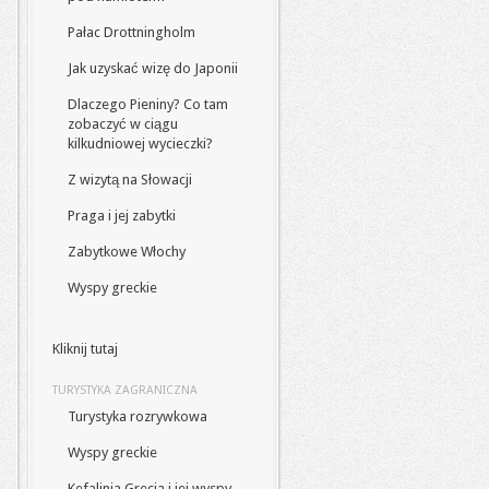
Pałac Drottningholm
Jak uzyskać wizę do Japonii
Dlaczego Pieniny? Co tam
zobaczyć w ciągu
kilkudniowej wycieczki?
Z wizytą na Słowacji
Praga i jej zabytki
Zabytkowe Włochy
Wyspy greckie
Kliknij tutaj
TURYSTYKA ZAGRANICZNA
Turystyka rozrywkowa
Wyspy greckie
Kefalinia Grecja i jej wyspy