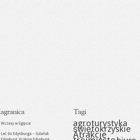
agranica
Tagi
agroturystyka
Wczasy w Egipcie
świętokrzyskie
Atrakcje
Leć do Edynburga – Gdańsk
Edynburg, Kraków Edynburg