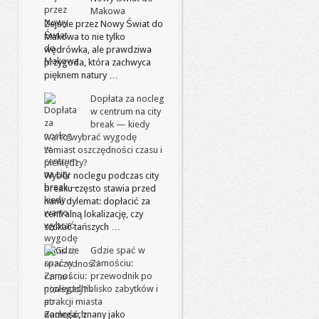
Makowa
Zejście przez Nowy Świat do
Makowa to nie tylko
wędrówka, ale prawdziwa
przygoda, która zachwyca
pięknem natury …
Dopłata za nocleg
w centrum na city
break — kiedy
warto wybrać wygodę
zamiast oszczędności czasu i
pieniędzy?
Wybór noclegu podczas city
breaku często stawia przed
nami dylemat: dopłacić za
centralną lokalizację, czy
szukać tańszych …
Gdzie spać w
Zamościu:
przewodnik po
noclegach blisko zabytków i
atrakcji miasta
Zamość, znany jako