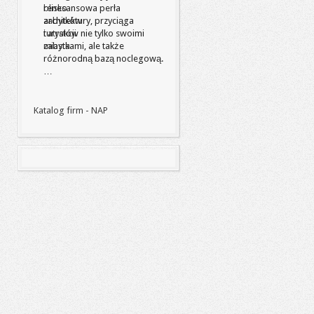
renesansowa perła
architektury, przyciąga
turystów nie tylko swoimi
zabytkami, ale także
różnorodną bazą noclegową.
…
Katalog firm - NAP