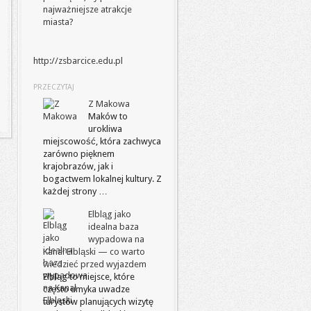
najważniejsze atrakcje
miasta?
http://zsbarcice.edu.pl
PRZECZYTAJ
Z Makowa
Maków to
urokliwa
miejscowość, która zachwyca
zarówno pięknem
krajobrazów, jak i
bogactwem lokalnej kultury. Z
każdej strony …
Elbląg jako
idealna baza
wypadowa na
Kanał Elbląski — co warto
wiedzieć przed wyjazdem
Elbląg to miejsce, które
często umyka uwadze
turystów planujących wizytę