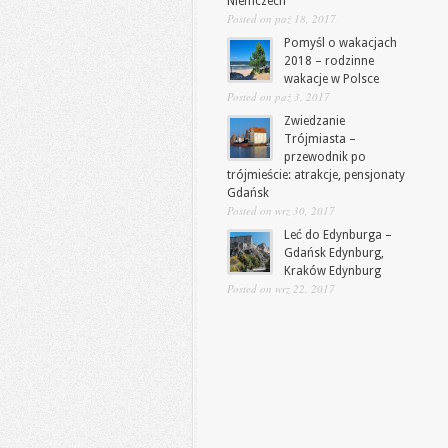
Niemczech
Posted on paź 18, 2017
Pomyśl o wakacjach
2018 – rodzinne
wakacje w Polsce
Posted on paź 3, 2017
Zwiedzanie
Trójmiasta –
przewodnik po
trójmieście: atrakcje, pensjonaty
Gdańsk
Posted on wrz 30, 2017
Leć do Edynburga –
Gdańsk Edynburg,
Kraków Edynburg
Posted on wrz 22, 2017