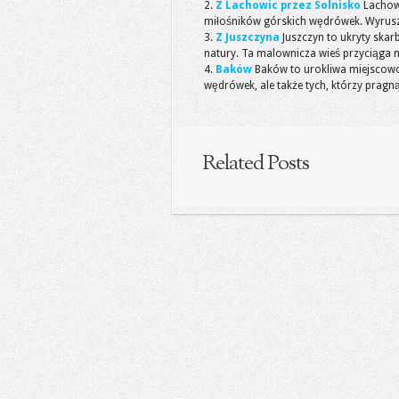
Z Lachowic przez Solnisko
Lachowi
miłośników górskich wędrówek. Wyrusz
Z Juszczyna
Juszczyn to ukryty ska
natury. Ta malownicza wieś przyciąga n
Baków
Baków to urokliwa miejscowoś
wędrówek, ale także tych, którzy pragną
Related Posts