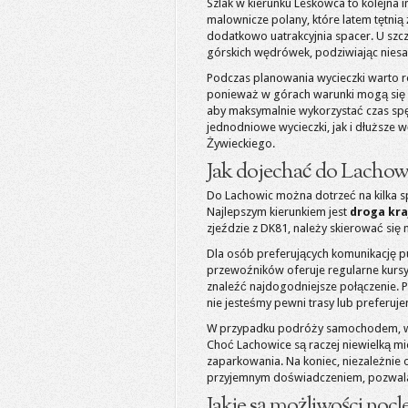
Szlak w kierunku Leskowca to kolejna i
malownicze polany, które latem tętnią 
dodatkowo uatrakcyjnia spacer. U sz
górskich wędrówek, podziwiając niesa
Podczas planowania wycieczki warto
ponieważ w górach warunki mogą się 
aby maksymalnie wykorzystać czas spę
jednodniowe wycieczki, jak i dłuższe
Żywieckiego.
Jak dojechać do Lachow
Do Lachowic można dotrzeć na kilka 
Najlepszym kierunkiem jest
droga kra
zjeździe z DK81, należy skierować się
Dla osób preferujących komunikację p
przewoźników oferuje regularne kursy 
znaleźć najdogodniejsze połączenie. P
nie jesteśmy pewni trasy lub preferuj
W przypadku podróży samochodem, wa
Choć Lachowice są raczej niewielką m
zaparkowania. Na koniec, niezależni
przyjemnym doświadczeniem, pozwalaj
Jakie są możliwości no