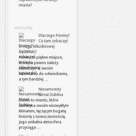
miasta?
PRZECZYTAJ
Dlaczego Pieniny?
Co tam zobaczyć
w ciągu kilkudniowej
wycieczki?
Pieniny to piękne miejsce,
które na pewno należy
zaznaczyć w swoim
kalendarzu do odwiedzenia,
a tym bardziej …
Niesamowity
klimat Dublina
Dublin to miasto, które
zachwyca swoim niezwykłym
klimatem, łączącym bogatą
historię z nowoczesnością.
Jego unikalna atmosfera
przyciąga …