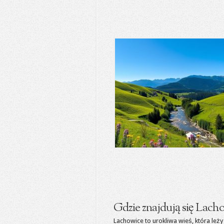
Gdzie znajdują się Lach
Lachowice to urokliwa wieś, która le