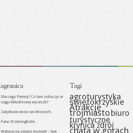
agranica
Tagi
agroturystyka
Dlaczego Pieniny? Co tam zobaczyć w
świętokrzyskie
ciągu kilkudniowej wycieczki?
Atrakcje
trójmiasto
biuro
Zabytkowe Anzio we Włoszech.
turystyczne
Pałac Drottningholm
krynica zdrój
chata w górach
Wakacje na ostatni moment – last