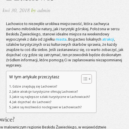
kwi 30, 2018
by
admin
Lachowice to niezwykle urokliwa miejscowość, która zachwyca
zarówno miłośników natury, jak i turystyki górskiej. Położona w sercu
Beskidu Żywieckiego, stanowi idealne miejsce na weekendowy
wypoczynek z dala od zgiełku
miasta
. Bogactwo lokalnych
atrakcji
,
szlaków turystycznych oraz kulturowych skarbów sprawia, że każdy
znajdzie tu coś dla siebie. Jeśli zastanawiasz się, co warto zobaczyć, jak
dojechać czy gdzie się zatrzymać, ten przewodnik będzie doskonałym
źródłem informacji, które pomogą Ci w zaplanowaniu niezapomnianej
wyprawy.
W tym artykule przeczytasz
Gdzie znajdują się Lachowice?
Jakie atrakcje turystyczne oferują Lachowice?
Jakie są najlepsze szlaki turystyczne w Lachowicach?
Jak dojechać do Lachowic?
Jakie są możliwości noclegowe w Lachowicach?
owice?
ży w malowniczym regionie Beskidu Żywieckiego, w województwie