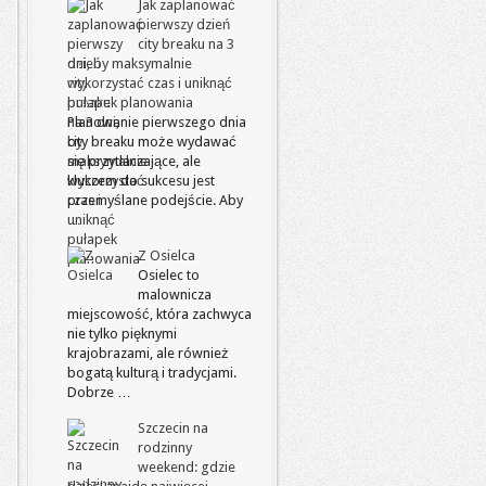
Jak zaplanować
pierwszy dzień
city breaku na 3
dni, by maksymalnie
wykorzystać czas i uniknąć
pułapek planowania
Planowanie pierwszego dnia
city breaku może wydawać
się przytłaczające, ale
kluczem do sukcesu jest
przemyślane podejście. Aby
…
Z Osielca
Osielec to
malownicza
miejscowość, która zachwyca
nie tylko pięknymi
krajobrazami, ale również
bogatą kulturą i tradycjami.
Dobrze …
Szczecin na
rodzinny
weekend: gdzie