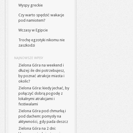
Wyspy greckie
Czy warto spędzić wakacje
pod namiotem?
Wczasy w Egipcie
Trochę egzotyki nikomu nie
zaszkodzi
NAJNOWSZE WPISY
Zielona Góra na weekend i
dłużej: ile dni potrzebujesz,
by poznać atrakcje miasta i
okolic?
Zielona Góra: kiedy jechać, by
połączyć dobrą pogodę z
lokalnymi atrakcjami i
festiwalami
Zielona Góra pod chmurką i
pod dachem: pomysły na
aktywności, gdy pada deszcz
Zielona Góra na 2 dni: