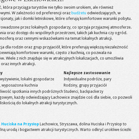
 która przyciąga turystów nie tylko swoim urokiem, ale również
ymi. W zależności od preferencji oraz
budżetu
odwiedzających, w
jonaty, jak i domki letniskowe, które oferują komfortowe warunki pobytu.
rowadzone przez lokalnych gospodarzy, co sprzyja przyjaznej atmosferze.
nia oraz dostęp do wspólnych przestrzeni, takich jak kuchnia czy ogród.
mosferą oraz cennymi wskazówkami na temat lokalnych atrakcji.
cja dla rodzin oraz grup przyjaciół, które preferują większą niezależność
pewniają komfortowe warunki, często z kuchnią, co pozwala na
 Wiele z nich znajduje się w atrakcyjnych lokalizacjach, co umożliwia
oraz innych atrakcji.
hy
Najlepsze zastosowanie
 wyżywienie, lokalni gospodarze
Indywidualne podróże, pary
ć, wyposażona kuchnia
Rodziny, grupy przyjaciół
liwość spotkania innych podróżnych
Studenci, backpackerzy
owym, każdy odwiedzający Lachowice znajdzie coś dla siebie, co pozwoli
iskością do lokalnych atrakcji turystycznych.
. Huciska na Przysłop
Lachowice, Stryszawa, dolina Huciska i Przysłop to
lną urodą i bogactwem atrakcji turystycznych. Warto odkryć urokliwe ścieżki