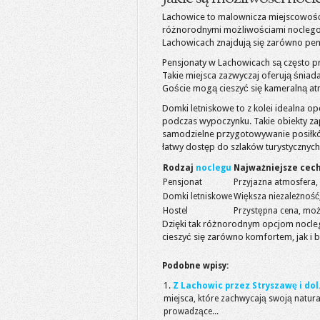
Lachowice to malownicza miejscowość,
różnorodnymi możliwościami noclegow
Lachowicach znajdują się zarówno pens
Pensjonaty w Lachowicach są często p
Takie miejsca zazwyczaj oferują śniada
Goście mogą cieszyć się kameralną at
Domki letniskowe to z kolei idealna op
podczas wypoczynku. Takie obiekty za
samodzielne przygotowywanie posiłków.
łatwy dostęp do szlaków turystycznych 
Rodzaj
noclegu
Najważniejsze cec
Pensjonat
Przyjazna atmosfera,
Domki letniskowe
Większa niezależnoś
Hostel
Przystępna cena, moż
Dzięki tak różnorodnym opcjom nocleg
cieszyć się zarówno komfortem, jak i bl
Podobne wpisy:
Z Lachowic przez Stryszawę i dol
miejsca, które zachwycają swoją natura
prowadzące...