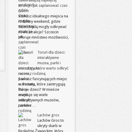
dzieci znajdą najwięcej
atrakcji i jak zaplanować czas
razem
Szukasz idealnego miejsca na
rodzinny weekend, gdzie
dzieci będą mogły odkrywać
nowe atrakcje? Szczecin
oferuje mnóstwo możliwości,
…
Toruń dla dzieci:
interaktywne
muzea, parki i
warsztaty, które warto odkryć
razem z rodziną
Szukasz fascynujących miejsc
w Toruniu, które zaintrygują
Twoje dzieci? W mieście
znajduje się wiele
interaktywnych muzeów,
parków …
Lachów gros
Lachów Gros to
ukryty skarb w
Beskidzie Żywieckim, który