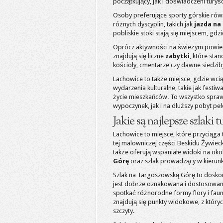
początkujący, jak i doświadczeni turyśc
Osoby preferujące sporty górskie ró
różnych dyscyplin, takich jak
jazda na
pobliskie stoki stają się miejscem, gd
Oprócz aktywności na świeżym powiet
znajdują się liczne
zabytki
, które sta
kościoły, cmentarze czy dawne siedziby
Lachowice to także miejsce, gdzie wc
wydarzenia kulturalne, takie jak festiw
życie mieszkańców. To wszystko spraw
wypoczynek, jak i na dłuższy pobyt pe
Jakie są najlepsze szlak
Lachowice to miejsce, które przyciąga
tej malowniczej części Beskidu Żywieck
także oferują wspaniałe widoki na oko
Górę
oraz szlak prowadzący w kierun
Szlak na Targoszowską Górę to doskon
jest dobrze oznakowana i dostosowa
spotkać różnorodne formy flory i faun
znajdują się punkty widokowe, z któryc
szczyty.