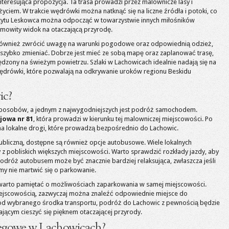
nteresująca propozycja. Ta trasa prowadzi przez malownicze lasy i
życiem. W trakcie wędrówki można natknąć się na liczne źródła i potoki, co
czytu Leskowca można odpocząć w towarzystwie innych miłośników
mowity widok na otaczającą przyrodę.
 również zwrócić uwagę na warunki pogodowe oraz odpowiednią odzież,
szybko zmieniać. Dobrze jest mieć ze sobą mapę oraz zaplanować trasę,
dzony na świeżym powietrzu. Szlaki w Lachowicach idealnie nadają się na
 wędrówki, które pozwalają na odkrywanie uroków regionu Beskidu
ic?
sposobów, a jednym z najwygodniejszych jest podróż samochodem.
jowa nr 81
, która prowadzi w kierunku tej malowniczej miejscowości. Po
 na lokalne drogi, które prowadzą bezpośrednio do Lachowic.
ubliczną, dostępne są również opcje autobusowe. Wiele lokalnych
z pobliskich większych miejscowości. Warto sprawdzić rozkłady jazdy, aby
odróż autobusem może być znacznie bardziej relaksująca, zwłaszcza jeśli
emy nie martwić się o parkowanie.
rto pamiętać o możliwościach zaparkowania w samej miejscowości.
iejscowością, zazwyczaj można znaleźć odpowiednie miejsce do
e od wybranego środka transportu, podróż do Lachowic z pewnością będzie
ącym cieszyć się pięknem otaczającej przyrody.
clegowe w Lachowicach?