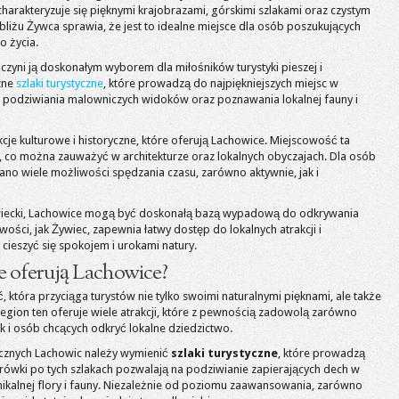
arakteryzuje się pięknymi krajobrazami, górskimi szlakami oraz czystym
iżu Żywca sprawia, że jest to idealne miejsce dla osób poszukujących
o życia.
 czyni ją doskonałym wyborem dla miłośników turystyki pieszej i
czne
szlaki turystyczne
, które prowadzą do najpiękniejszych miejsc w
 podziwiania malowniczych widoków oraz poznawania lokalnej fauny i
je kulturowe i historyczne, które oferują Lachowice. Miejscowość ta
r, co można zauważyć w architekturze oraz lokalnych obyczajach. Dla osób
no wiele możliwości spędzania czasu, zarówno aktywnie, jak i
Żywiecki, Lachowice mogą być doskonałą bazą wypadową do odkrywania
wości, jak Żywiec, zapewnia łatwy dostęp do lokalnych atrakcji i
ieszyć się spokojem i urokami natury.
ne oferują Lachowice?
która przyciąga turystów nie tylko swoimi naturalnymi pięknami, ale także
egion ten oferuje wiele atrakcji, które z pewnością zadowolą zarówno
 i osób chcących odkryć lokalne dziedzictwo.
tycznych Lachowic należy wymienić
szlaki turystyczne
, które prowadzą
rówki po tych szlakach pozwalają na podziwianie zapierających dech w
ikalnej flory i fauny. Niezależnie od poziomu zaawansowania, zarówno