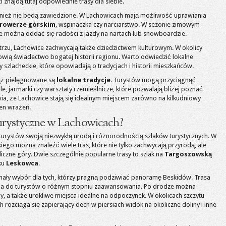
i znajdą tutaj odpowiednie trasy dla siebie.
wnież nie będą zawiedzione. W Lachowicach mają możliwość uprawiania
 rowerze górskim
, wspinaczka czy narciarstwo. W sezonie zimowym
zie można oddać się radości z jazdy na nartach lub snowboardzie.
rzu, Lachowice zachwycają także dziedzictwem kulturowym. W okolicy
nowią świadectwo bogatej historii regionu. Warto odwiedzić lokalne
 szlacheckie, które opowiadają o tradycjach i historii mieszkańców.
iąż pielęgnowane są
lokalne tradycje
. Turystów mogą przyciągnąć
ale, jarmarki czy warsztaty rzemieślnicze, które pozwalają bliżej poznać
ia, że Lachowice stają się idealnym miejscem zarówno na kilkudniowy
łen wrażeń.
i turystyczne w Lachowicach?
 turystów swoją niezwykłą urodą i różnorodnością szlaków turystycznych. W
iego można znaleźć wiele tras, które nie tylko zachwycają przyrodą, ale
liczne góry. Dwie szczególnie popularne trasy to szlak na
Targoszowską
ku
Leskowca
.
ały wybór dla tych, którzy pragną podziwiać panoramę Beskidów. Trasa
na do turystów o różnym stopniu zaawansowania. Po drodze można
y, a także urokliwe miejsca idealne na odpoczynek. W okolicach szczytu
h rozciąga się zapierający dech w piersiach widok na okoliczne doliny i inne