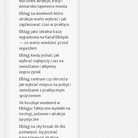
kluczowe atrakcje, trasy i
winiarskie tajemnice miasta
Elbląg na weekend: które
atrakcje warto wybrać i jak
zaplanować czas w praktyce
Elbląg jako idealna baza
wypadowa na Kanał Elbląski
— co warto wiedzieć przed
wyjazdem
Elbląg kiedy jechać: jak
wybrać najlepszy czas na
zwiedzanie i aktywny
wypoczynek
Elbląg centrum czy obrzeża:
jak wybrać miejsce na pobyt i
zwiedzanie z praktycznym
spojrzeniem
Ile kosztuje weekend w
Elblągu: faktyczne wydatki na
noclegi, jedzenie i atrakcje
turystyczne
Elbląg na city break: ile dni
poświęcić, by poznać
najważniejsze atrakcje