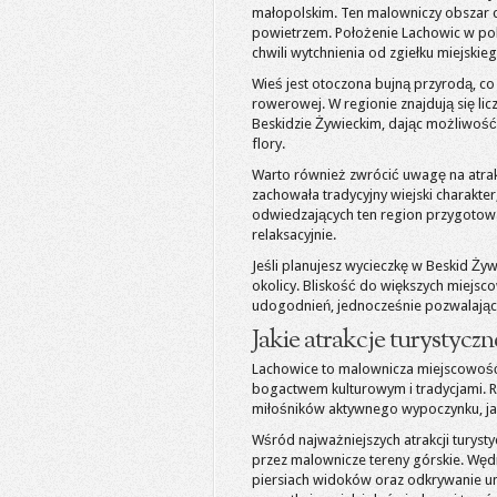
małopolskim. Ten malowniczy obszar ch
powietrzem. Położenie Lachowic w pobl
chwili wytchnienia od zgiełku miejskieg
Wieś jest otoczona bujną przyrodą, co
rowerowej. W regionie znajdują się li
Beskidzie Żywieckim, dając możliwość
flory.
Warto również zwrócić uwagę na atrakc
zachowała tradycyjny wiejski charakte
odwiedzających ten region przygotowa
relaksacyjnie.
Jeśli planujesz wycieczkę w Beskid 
okolicy. Bliskość do większych miejsco
udogodnień, jednocześnie pozwalając c
Jakie atrakcje turystycz
Lachowice to malownicza miejscowość, 
bogactwem kulturowym i tradycjami. R
miłośników aktywnego wypoczynku, jak
Wśród najważniejszych atrakcji turys
przez malownicze tereny górskie. Węd
piersiach widoków oraz odkrywanie un