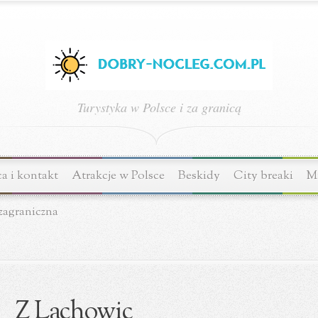
Turystyka w Polsce i za granicą
a i kontakt
Atrakcje w Polsce
Beskidy
City breaki
Mi
zagraniczna
Z Lachowic