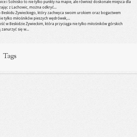
ce i Solnisko to nie tylko punkty na mapie, ale również doskonałe miejsca dla
ając z Lachowic, można odkryć...
rb Beskidu Żywieckiego, który zachwyca swoim urokiem oraz bogactwem
ie tylko miłośników pieszych wędrówek,...
ć w Beskidzie Żywieckim, która przyciąga nie tylko miłośników górskich
 zanurzyć się w...
Tags