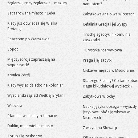
żeglarski, rejsy żeglarskie – mazury
namiotem?
Zaczarowane miasto ? Łeba
Zabytkowe Anzio we Włoszech.
Kiedy już odwiedza się Wielką
Kefalinia Grecja i jej wyspy
Brytanię
Trochę egzotyki nikomu nie
Spacerem po Warszawie
zaszkodzi
Sopot
Turystyka rozrywkowa
Międzyzdroje zapraszają na
Praga i jej zabytki
wypoczynek!
Ciekawe miejsca w Mediolanie.
Krynica Zdrój
Dlaczego Pieniny? Co tam zoba
Kiedy wysłać dziecko na kolonie?
ciągu kilkudniowej wycieczki?
Wyspiarski sąsiad Wielkiej Brytanii
Zabytkowe Włochy
Wrocław
Nauka języka obcego – wyjazdy
językowe: obóz językowy w
Irlandia- w idealnym klimacie
Niemczech
Dublin, małe wielkie miasto
Z wizytą na Słowacji
Toruń Cię zaskoczy!