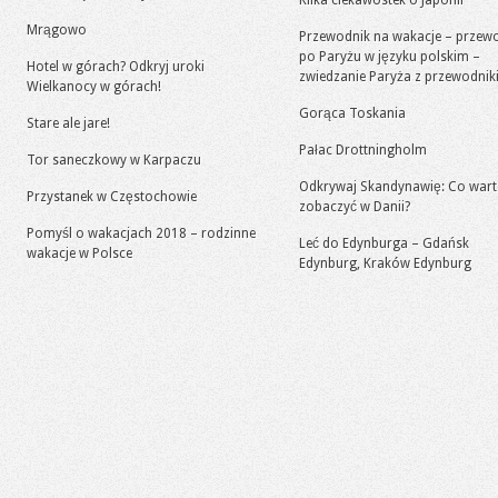
Kilka ciekawostek o Japonii
Mrągowo
Przewodnik na wakacje – przew
po Paryżu w języku polskim –
Hotel w górach? Odkryj uroki
zwiedzanie Paryża z przewodni
Wielkanocy w górach!
Gorąca Toskania
Stare ale jare!
Pałac Drottningholm
Tor saneczkowy w Karpaczu
Odkrywaj Skandynawię: Co war
Przystanek w Częstochowie
zobaczyć w Danii?
Pomyśl o wakacjach 2018 – rodzinne
Leć do Edynburga – Gdańsk
wakacje w Polsce
Edynburg, Kraków Edynburg