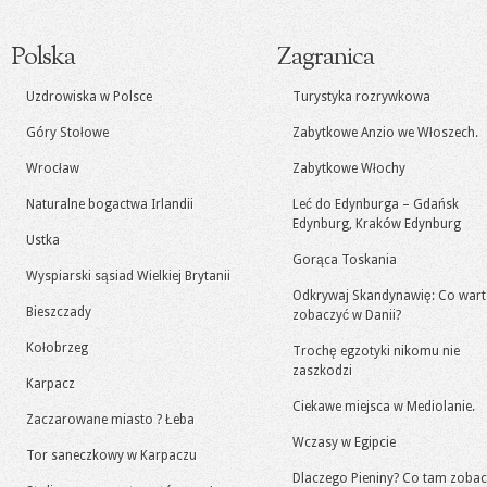
Polska
Zagranica
Uzdrowiska w Polsce
Turystyka rozrywkowa
Góry Stołowe
Zabytkowe Anzio we Włoszech.
Wrocław
Zabytkowe Włochy
Naturalne bogactwa Irlandii
Leć do Edynburga – Gdańsk
Edynburg, Kraków Edynburg
Ustka
Gorąca Toskania
Wyspiarski sąsiad Wielkiej Brytanii
Odkrywaj Skandynawię: Co war
Bieszczady
zobaczyć w Danii?
Kołobrzeg
Trochę egzotyki nikomu nie
zaszkodzi
Karpacz
Ciekawe miejsca w Mediolanie.
Zaczarowane miasto ? Łeba
Wczasy w Egipcie
Tor saneczkowy w Karpaczu
Dlaczego Pieniny? Co tam zoba