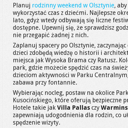
Planuj
rodzinny weekend w Olsztynie
, ab
wykorzystać czas z dziećmi. Najlepsze okr
lato, gdyż wtedy odbywają się liczne festiw
dostępne. Upewnij się, że sprawdzisz godz
nie przegapić żadnej z nich.
Zaplanuj spacery po Olsztynie, zaczynając
dzieci zdobędą wiedzę o historii i architek
miejsca jak Wysoka Brama czy Ratusz. Kol
park, gdzie możecie spędzić czas na świe
dzieciom aktywności w Parku Centralnym, 
zabawa przy fontannie.
Wybierając nocleg, postaw na okolice Par
Kusocińskiego, które oferują bezpieczne p
Hotele takie jak
Villa Pallas
czy
Warminsk
zapewniają udogodnienia dla rodzin, co 
spędzenie wizyty.