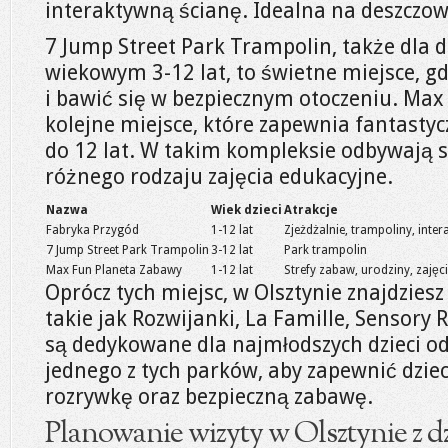
interaktywną ścianę. Idealna na deszczow
7 Jump Street Park Trampolin, także dla dz
wiekowym 3-12 lat, to świetne miejsce, 
i bawić się w bezpiecznym otoczeniu. Max
kolejne miejsce, które zapewnia fantastyc
do 12 lat. W takim kompleksie odbywają s
różnego rodzaju zajęcia edukacyjne.
Nazwa
Wiek dzieci
Atrakcje
Fabryka Przygód
1-12 lat
Zjeżdżalnie, trampoliny, inte
7 Jump Street Park Trampolin
3-12 lat
Park trampolin
Max Fun Planeta Zabawy
1-12 lat
Strefy zabaw, urodziny, zajęc
Oprócz tych miejsc, w Olsztynie znajdzies
takie jak Rozwijanki, La Famille, Sensory
są dedykowane dla najmłodszych dzieci od 
jednego z tych parków, aby zapewnić dzi
rozrywkę oraz bezpieczną zabawę.
Planowanie wizyty w Olsztynie z d