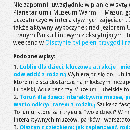
Nie zapomnij uwzględnić w planie wizytę
Planetarium i Muzeum Warmii i Mazur, gd
uczestniczyć w interaktywnych zajęciach.
także aktywny wypoczynek nad jeziorem U
Leśnym Parku Linowym z ekscytującymi t
weekend w
Olsztynie był pełen przygód i r
Podobne wpisy:
Lublin dla dzieci: kluczowe atrakcje i mi
odwiedzić z rodziną
Wybierając się do Lublin
które miejsca dostarczą najmłodszym niez
Lubelski, Aquapark czy Muzeum Lubelskie to t
Toruń dla dzieci: interaktywne muzea, pa
warto odkryć razem z rodziną
Szukasz fasc
Toruniu, które zaintrygują Twoje dzieci? W mi
interaktywnych muzeów, parków i warsztatów,
Olsztyn z dzieckiem: jak zaplanować rod