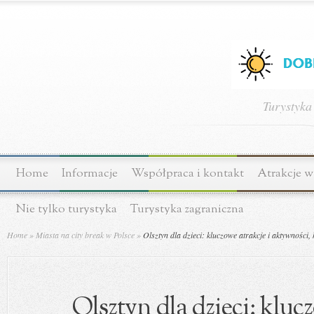
Turystyka
Home
Informacje
Współpraca i kontakt
Atrakcje w
Nie tylko turystyka
Turystyka zagraniczna
Home
»
Miasta na city break w Polsce
»
Olsztyn dla dzieci: kluczowe atrakcje i aktywności,
Olsztyn dla dzieci: klucz