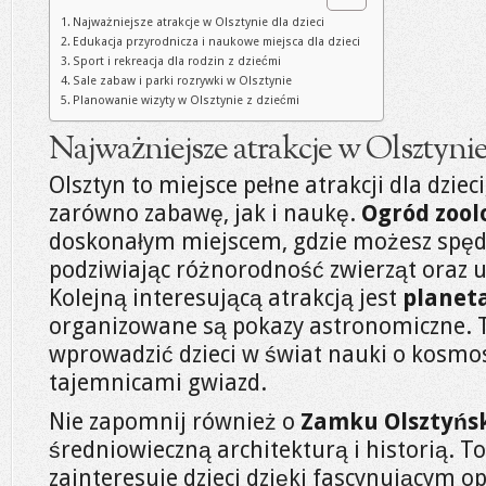
Najważniejsze atrakcje w Olsztynie dla dzieci
Edukacja przyrodnicza i naukowe miejsca dla dzieci
Sport i rekreacja dla rodzin z dziećmi
Sale zabaw i parki rozrywki w Olsztynie
Planowanie wizyty w Olsztynie z dziećmi
Najważniejsze atrakcje w Olsztynie 
Olsztyn to miejsce pełne atrakcji dla dziec
zarówno zabawę, jak i naukę.
Ogród zool
doskonałym miejscem, gdzie możesz spędzi
podziwiając różnorodność zwierząt oraz uc
Kolejną interesującą atrakcją jest
planet
organizowane są pokazy astronomiczne. T
wprowadzić dzieci w świat nauki o kosmosi
tajemnicami gwiazd.
Nie zapomnij również o
Zamku Olsztyńs
średniowieczną architekturą i historią. T
zainteresuje dzieci dzięki fascynującym o