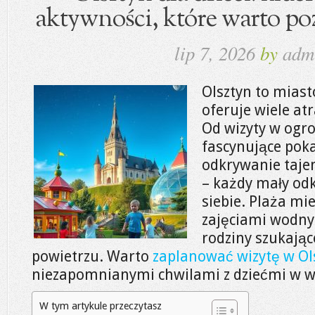
aktywności, które warto po
lip 7, 2026
by
adm
Olsztyn to miasto
oferuje wiele atr
Od wizyty w ogro
fascynujące pok
odkrywanie taje
– każdy mały odk
siebie. Plaża mi
zajęciami wodny
rodziny szukają
powietrzu. Warto
zaplanować wizytę w Ols
niezapomnianymi chwilami z dziećmi w w
W tym artykule przeczytasz