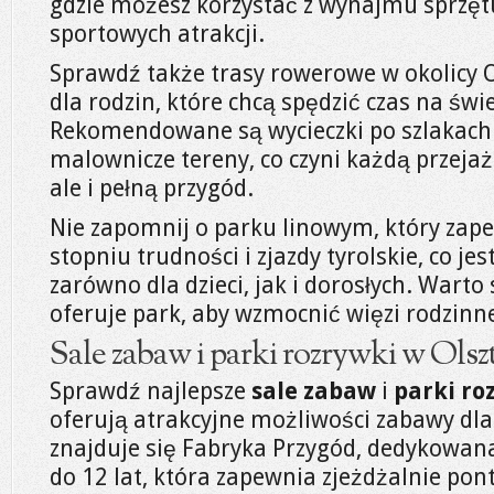
gdzie możesz korzystać z wynajmu sprzęt
sportowych atrakcji.
Sprawdź także trasy rowerowe w okolicy O
dla rodzin, które chcą spędzić czas na św
Rekomendowane są wycieczki po szlakach
malownicze tereny, co czyni każdą przejaż
ale i pełną przygód.
Nie zapomnij o parku linowym, który zap
stopniu trudności i zjazdy tyrolskie, co j
zarówno dla dzieci, jak i dorosłych. Wart
oferuje park, aby wzmocnić więzi rodzinne
Sale zabaw i parki rozrywki w Olsz
Sprawdź najlepsze
sale zabaw
i
parki ro
oferują atrakcyjne możliwości zabawy dla
znajduje się Fabryka Przygód, dedykowan
do 12 lat, która zapewnia zjeżdżalnie po