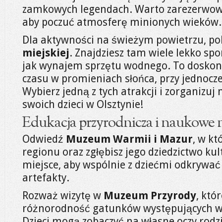
zamkowych legendach. Warto zarezerwowa
aby poczuć atmosferę minionych wieków.
Dla aktywności na świeżym powietrzu, p
miejskiej
. Znajdziesz tam wiele lekko spo
jak wynajem sprzętu wodnego. To doskon
czasu w promieniach słońca, przy jednocz
Wybierz jedną z tych atrakcji i zorganizuj
swoich dzieci w Olsztynie!
Edukacja przyrodnicza i naukowe mi
Odwiedź
Muzeum Warmii i Mazur
, w kt
regionu oraz zgłębisz jego dziedzictwo ku
miejsce, aby wspólnie z dziećmi odkrywać 
artefakty.
Rozważ wizytę w
Muzeum Przyrody
, któ
różnorodność gatunków występujących w
Dzieci mogą zobaczyć na własne oczy rodzi