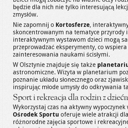
będzie dla nich nie tylko interesującą lekc
zmysłów.
Nie zapomnij o
Kortosferze
, interaktyw
skoncentrowanym na tematyce przyrody i
interaktywnym wystawom dzieci mogą sa
przeprowadzać eksperymenty, co wspiera 
zainteresowania naukami ścisłymi.
W Olsztynie znajduje się także
planetar
astronomiczne. Wizyta w planetarium poz
poznanie układu słonecznego oraz zjawis
inspirując młode umysły do odkrywania t
Sport i rekreacja dla rodzin z dzieć
Wykorzystaj czas na aktywny wypoczynek 
Ośrodek Sportu
oferuje wiele atrakcji dl
różnorodne zajęcia sportowe i rekreacyjn