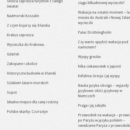
Stolica zaprasza turystów z całego
ciągu kilkudniowej wycieczki?
świata!
Wakacje na ostatni moment – la
Nadmorski Koszalin
minute do Australii i Nowej Zelan
wycieczki
Z czym kojarzy się Irlandia
Pałac Drottningholm
Krakus zaprasza
Czy warto spędzić wakacje pod
Wycieczka do Krakowa.
namiotem?
Gdańsk
Wyspy greckie
Zakopane i okolice
Kilka ciekawostek o Japonii
Historyczne budowle w Irlandii
Kefalinia Grecja i jej wyspy
Szlakiem latarni morskich
Nauka języka obcego – wyjazdy
językowe: obóz językowy w
Sopot
Niemczech
Idealne miejsce dla całej rodziny
Praga i jej zabytki
Polskie skarby: Czorsztyn
Przewodnik na wakacje – przew
po Paryżu w języku polskim –
zwiedzanie Paryża z przewodni