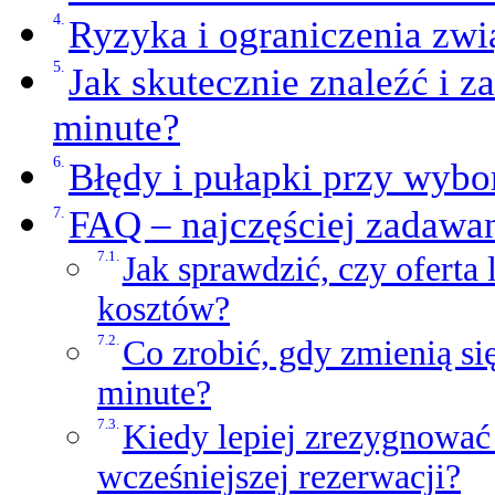
Ryzyka i ograniczenia zwią
Jak skutecznie znaleźć i z
minute?
Błędy i pułapki przy wybor
FAQ – najczęściej zadawan
Jak sprawdzić, czy oferta
kosztów?
Co zrobić, gdy zmienią si
minute?
Kiedy lepiej zrezygnować z
wcześniejszej rezerwacji?