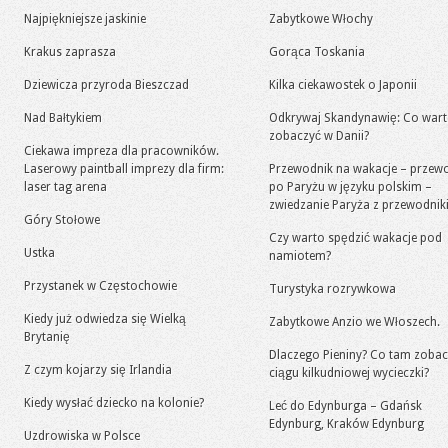
Najpiękniejsze jaskinie
Zabytkowe Włochy
Krakus zaprasza
Gorąca Toskania
Dziewicza przyroda Bieszczad
Kilka ciekawostek o Japonii
Nad Bałtykiem
Odkrywaj Skandynawię: Co war
zobaczyć w Danii?
Ciekawa impreza dla pracowników.
Laserowy paintball imprezy dla firm:
Przewodnik na wakacje – przew
laser tag arena
po Paryżu w języku polskim –
zwiedzanie Paryża z przewodni
Góry Stołowe
Czy warto spędzić wakacje pod
Ustka
namiotem?
Przystanek w Częstochowie
Turystyka rozrywkowa
Kiedy już odwiedza się Wielką
Zabytkowe Anzio we Włoszech.
Brytanię
Dlaczego Pieniny? Co tam zoba
Z czym kojarzy się Irlandia
ciągu kilkudniowej wycieczki?
Kiedy wysłać dziecko na kolonie?
Leć do Edynburga – Gdańsk
Edynburg, Kraków Edynburg
Uzdrowiska w Polsce