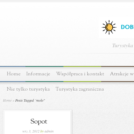
Turystyka
Home
Informacje
Współpraca i kontakt
Atrakcje w
Nie tylko turystyka
Turystyka zagraniczna
Home
»
Posts Tagged
"
molo"
Sopot
wrz 3, 2012
by
admin