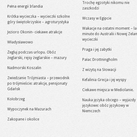
Trochę egzotyki nikomu nie
Pełna energii Irlandia
zaszkodzi
Krótka wycieczka – wycieczki szkolne
Wczasy w Egipcie
góry świętokrzyskie – agroturystyka
Wakacje na ostatni moment – la
Jezioro Okonin- ciekawe atrakcje
minute do Australii i Nowej Zelan
wycieczki
Władysławowo
Praga i jej zabytki
Żegluj podczas urlopu. Obóz
żeglarski, rejsy żeglarskie – mazury
Pałac Drottningholm
Nadmorski Koszalin
Z wizytą na Słowacji
Zwiedzanie Trójmiasta – przewodnik
Kefalinia Grecja i jej wyspy
po trójmieście: atrakcje, pensjonaty
Gdańsk
Ciekawe miejsca w Mediolanie.
Kołobrzeg
Nauka języka obcego – wyjazdy
językowe: obóz językowy w
Wypoczynek na Mazurach
Niemczech
Zakopane i okolice