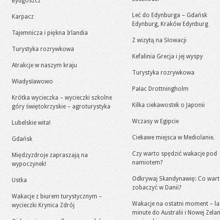
Bydgoszcz
Leć do Edynburga – Gdańsk
Karpacz
Edynburg, Kraków Edynburg
Tajemnicza i piękna Irlandia
Z wizytą na Słowacji
Turystyka rozrywkowa
Kefalinia Grecja i jej wyspy
Atrakcje w naszym kraju
Turystyka rozrywkowa
Władysławowo
Pałac Drottningholm
Krótka wycieczka – wycieczki szkolne
Kilka ciekawostek o Japonii
góry świętokrzyskie – agroturystyka
Wczasy w Egipcie
Lubelskie wita!
Ciekawe miejsca w Mediolanie.
Gdańsk
Czy warto spędzić wakacje pod
Międzyzdroje zapraszają na
namiotem?
wypoczynek!
Odkrywaj Skandynawię: Co war
Ustka
zobaczyć w Danii?
Wakacje z biurem turystycznym –
Wakacje na ostatni moment – la
wycieczki Krynica Zdrój
minute do Australii i Nowej Zelan