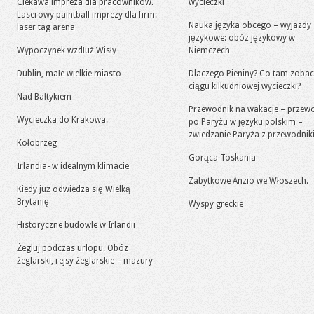
Ciekawa impreza dla pracowników.
wycieczki
Laserowy paintball imprezy dla firm:
Nauka języka obcego – wyjazdy
laser tag arena
językowe: obóz językowy w
Wypoczynek wzdłuż Wisły
Niemczech
Dublin, małe wielkie miasto
Dlaczego Pieniny? Co tam zoba
ciągu kilkudniowej wycieczki?
Nad Bałtykiem
Przewodnik na wakacje – przew
Wycieczka do Krakowa.
po Paryżu w języku polskim –
zwiedzanie Paryża z przewodni
Kołobrzeg
Gorąca Toskania
Irlandia- w idealnym klimacie
Zabytkowe Anzio we Włoszech.
Kiedy już odwiedza się Wielką
Brytanię
Wyspy greckie
Historyczne budowle w Irlandii
Żegluj podczas urlopu. Obóz
żeglarski, rejsy żeglarskie – mazury