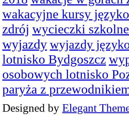
wakacyjne kursy język
zdrój
wycieczki szkolne
wyjazdy
wyjazdy język
lotnisko Bydgoszcz
wyp
osobowych lotnisko Po
paryża z przewodnikie
Designed by
Elegant Them