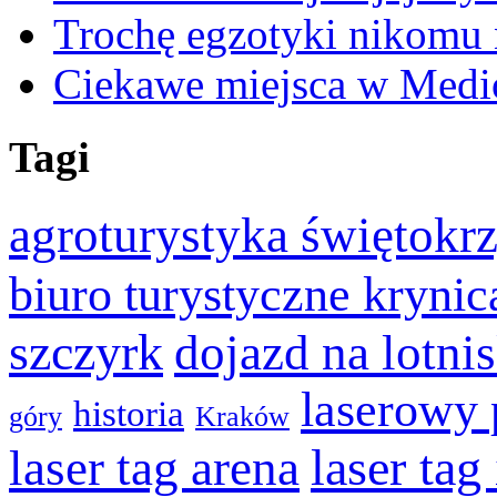
Trochę egzotyki nikomu 
Ciekawe miejsca w Medio
Tagi
agroturystyka świętokr
biuro turystyczne krynic
szczyrk
dojazd na lotni
laserowy 
historia
góry
Kraków
laser ta
laser tag arena