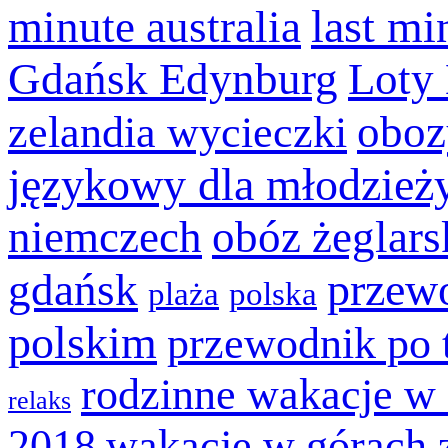
last mi
minute australia
Gdańsk Edynburg
Loty
oboz
zelandia wycieczki
językowy dla młodzież
niemczech
obóz żeglars
przew
gdańsk
plaża
polska
polskim
przewodnik po 
rodzinne wakacje w 
relaks
2018
wakacje w górach 