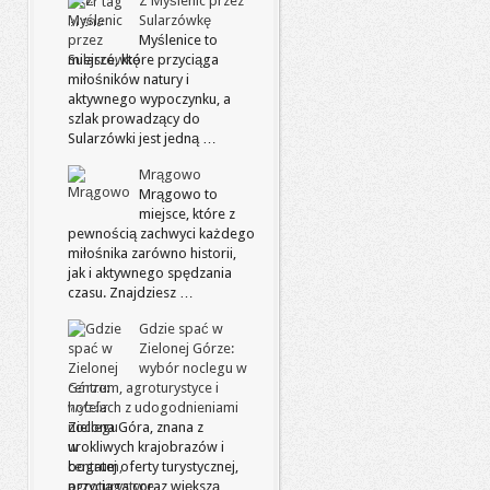
Z Myślenic przez
Sularzówkę
Myślenice to
miejsce, które przyciąga
miłośników natury i
aktywnego wypoczynku, a
szlak prowadzący do
Sularzówki jest jedną …
Mrągowo
Mrągowo to
miejsce, które z
pewnością zachwyci każdego
miłośnika zarówno historii,
jak i aktywnego spędzania
czasu. Znajdziesz …
Gdzie spać w
Zielonej Górze:
wybór noclegu w
centrum, agroturystyce i
hotelach z udogodnieniami
Zielona Góra, znana z
urokliwych krajobrazów i
bogatej oferty turystycznej,
przyciąga coraz większą