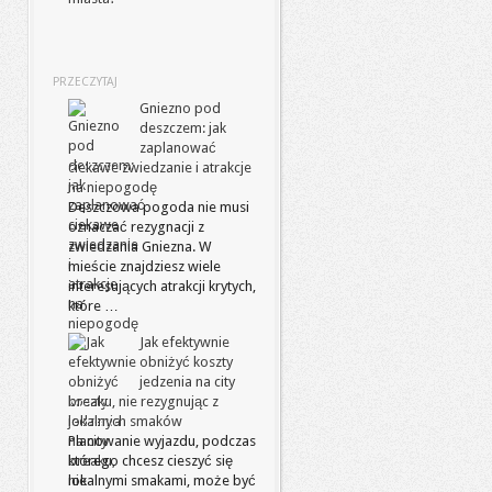
PRZECZYTAJ
Gniezno pod
deszczem: jak
zaplanować
ciekawe zwiedzanie i atrakcje
na niepogodę
Deszczowa pogoda nie musi
oznaczać rezygnacji z
zwiedzania Gniezna. W
mieście znajdziesz wiele
interesujących atrakcji krytych,
które …
Jak efektywnie
obniżyć koszty
jedzenia na city
breaku, nie rezygnując z
lokalnych smaków
Planowanie wyjazdu, podczas
którego chcesz cieszyć się
lokalnymi smakami, może być