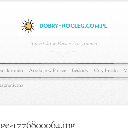
Turystyka w Polsce i za granicą
a i kontakt
Atrakcje w Polsce
Beskidy
City breaki
Mi
zagraniczna
ge-1776800064.jpg