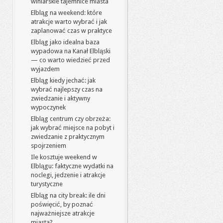
winiarskie tajemnice miasta
Elbląg na weekend: które
atrakcje warto wybrać i jak
zaplanować czas w praktyce
Elbląg jako idealna baza
wypadowa na Kanał Elbląski
— co warto wiedzieć przed
wyjazdem
Elbląg kiedy jechać: jak
wybrać najlepszy czas na
zwiedzanie i aktywny
wypoczynek
Elbląg centrum czy obrzeża:
jak wybrać miejsce na pobyt i
zwiedzanie z praktycznym
spojrzeniem
Ile kosztuje weekend w
Elblągu: faktyczne wydatki na
noclegi, jedzenie i atrakcje
turystyczne
Elbląg na city break: ile dni
poświęcić, by poznać
najważniejsze atrakcje
miasta?