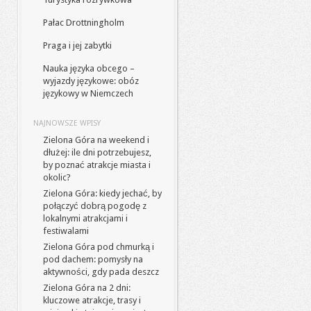
Pałac Drottningholm
Praga i jej zabytki
Nauka języka obcego –
wyjazdy językowe: obóz
językowy w Niemczech
NAJNOWSZE WPISY
Zielona Góra na weekend i
dłużej: ile dni potrzebujesz,
by poznać atrakcje miasta i
okolic?
Zielona Góra: kiedy jechać, by
połączyć dobrą pogodę z
lokalnymi atrakcjami i
festiwalami
Zielona Góra pod chmurką i
pod dachem: pomysły na
aktywności, gdy pada deszcz
Zielona Góra na 2 dni:
kluczowe atrakcje, trasy i