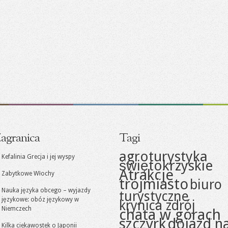
agranica
Tagi
agroturystyka
Kefalinia Grecja i jej wyspy
świętokrzyskie
Atrakcje
Zabytkowe Włochy
trójmiasto
biuro
Nauka języka obcego – wyjazdy
turystyczne
językowe: obóz językowy w
krynica zdrój
Niemczech
chata w górach
szczyrk
dojazd n
Kilka ciekawostek o Japonii