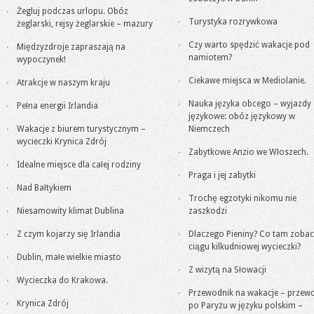
Żegluj podczas urlopu. Obóz
Turystyka rozrywkowa
żeglarski, rejsy żeglarskie – mazury
Czy warto spędzić wakacje pod
Międzyzdroje zapraszają na
namiotem?
wypoczynek!
Ciekawe miejsca w Mediolanie.
Atrakcje w naszym kraju
Nauka języka obcego – wyjazdy
Pełna energii Irlandia
językowe: obóz językowy w
Wakacje z biurem turystycznym –
Niemczech
wycieczki Krynica Zdrój
Zabytkowe Anzio we Włoszech.
Idealne miejsce dla całej rodziny
Praga i jej zabytki
Nad Bałtykiem
Trochę egzotyki nikomu nie
Niesamowity klimat Dublina
zaszkodzi
Z czym kojarzy się Irlandia
Dlaczego Pieniny? Co tam zoba
ciągu kilkudniowej wycieczki?
Dublin, małe wielkie miasto
Z wizytą na Słowacji
Wycieczka do Krakowa.
Przewodnik na wakacje – przew
Krynica Zdrój
po Paryżu w języku polskim –