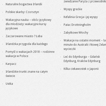
zwiedzanie Paryża z przewodni
Naturalne bogactwa Irlandii
Wyspy greckie
Polskie skarby: Czorsztyn
Kefalinia Grecja i jej wyspy
Wakacyjna nauka – obóz językowy
dla młodzieży: wakacyjne kursy
Pałac Drottningholm
językowe
Zabytkowe Włochy
Zaczarowane miasto ? Łeba
Wakacje na ostatni moment – la
Irlandzka przygoda dla każdego
minute do Australii i Nowej Zelan
wycieczki
Pomyśl o wakacjach 2018 – rodzinne
wakacje w Polsce
Leć do Edynburga – Gdańsk
Edynburg, Kraków Edynburg
Karpacz
Kilka ciekawostek o Japonii
Irlandzkie trunki znane na całym
świecie
Ustka