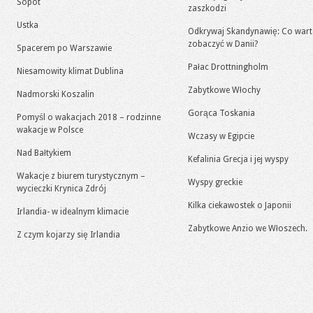
Sopot
zaszkodzi
Ustka
Odkrywaj Skandynawię: Co war
zobaczyć w Danii?
Spacerem po Warszawie
Pałac Drottningholm
Niesamowity klimat Dublina
Zabytkowe Włochy
Nadmorski Koszalin
Gorąca Toskania
Pomyśl o wakacjach 2018 – rodzinne
wakacje w Polsce
Wczasy w Egipcie
Nad Bałtykiem
Kefalinia Grecja i jej wyspy
Wakacje z biurem turystycznym –
Wyspy greckie
wycieczki Krynica Zdrój
Kilka ciekawostek o Japonii
Irlandia- w idealnym klimacie
Zabytkowe Anzio we Włoszech.
Z czym kojarzy się Irlandia