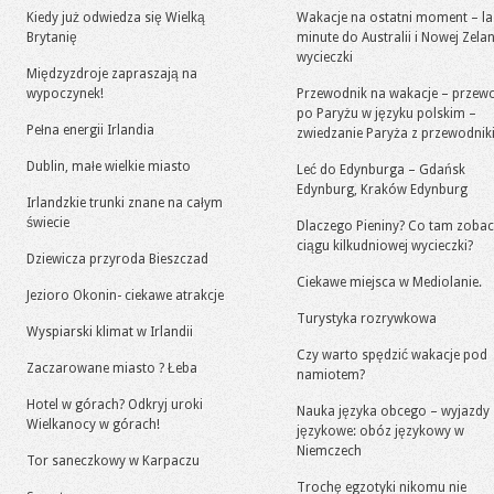
Kiedy już odwiedza się Wielką
Wakacje na ostatni moment – la
Brytanię
minute do Australii i Nowej Zelan
wycieczki
Międzyzdroje zapraszają na
wypoczynek!
Przewodnik na wakacje – przew
po Paryżu w języku polskim –
Pełna energii Irlandia
zwiedzanie Paryża z przewodni
Dublin, małe wielkie miasto
Leć do Edynburga – Gdańsk
Edynburg, Kraków Edynburg
Irlandzkie trunki znane na całym
świecie
Dlaczego Pieniny? Co tam zoba
ciągu kilkudniowej wycieczki?
Dziewicza przyroda Bieszczad
Ciekawe miejsca w Mediolanie.
Jezioro Okonin- ciekawe atrakcje
Turystyka rozrywkowa
Wyspiarski klimat w Irlandii
Czy warto spędzić wakacje pod
Zaczarowane miasto ? Łeba
namiotem?
Hotel w górach? Odkryj uroki
Nauka języka obcego – wyjazdy
Wielkanocy w górach!
językowe: obóz językowy w
Niemczech
Tor saneczkowy w Karpaczu
Trochę egzotyki nikomu nie