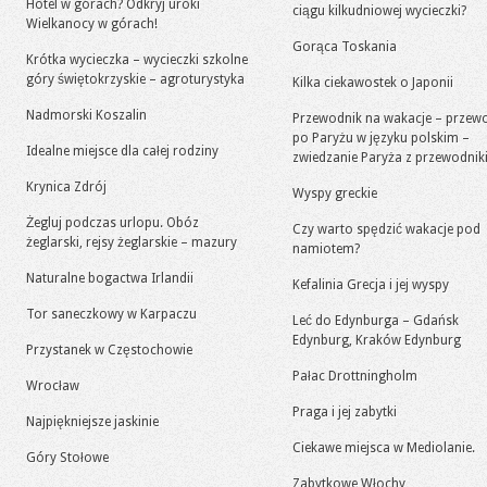
Hotel w górach? Odkryj uroki
ciągu kilkudniowej wycieczki?
Wielkanocy w górach!
Gorąca Toskania
Krótka wycieczka – wycieczki szkolne
góry świętokrzyskie – agroturystyka
Kilka ciekawostek o Japonii
Nadmorski Koszalin
Przewodnik na wakacje – przew
po Paryżu w języku polskim –
Idealne miejsce dla całej rodziny
zwiedzanie Paryża z przewodni
Krynica Zdrój
Wyspy greckie
Żegluj podczas urlopu. Obóz
Czy warto spędzić wakacje pod
żeglarski, rejsy żeglarskie – mazury
namiotem?
Naturalne bogactwa Irlandii
Kefalinia Grecja i jej wyspy
Tor saneczkowy w Karpaczu
Leć do Edynburga – Gdańsk
Edynburg, Kraków Edynburg
Przystanek w Częstochowie
Pałac Drottningholm
Wrocław
Praga i jej zabytki
Najpiękniejsze jaskinie
Ciekawe miejsca w Mediolanie.
Góry Stołowe
Zabytkowe Włochy