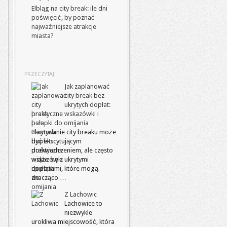
Elbląg na city break: ile dni
poświęcić, by poznać
najważniejsze atrakcje
miasta?
PRZECZYTAJ
Jak zaplanować
city break bez
ukrytych dopłat:
praktyczne wskazówki i
pułapki do omijania
Planowanie city breaku może
być ekscytującym
doświadczeniem, ale często
wiąże się z ukrytymi
dopłatami, które mogą
znacząco …
Z Lachowic
Lachowice to
niezwykle
urokliwa miejscowość, która