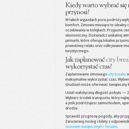
Kiedy warto wybrać się n
przynosi?
W takich wyjazdach pora podróży wpływ
komfort. Zimowe miesiące to idealny cz
oczekiwania w kolejkach. Przyjazne cen
ekonomiczny. Doświadcz unikalnej atm
jarmarki, które oferują lokalne przysm
prawdziwy relaks oraz odkrywanie mias
turystycznego.
Jak zaplanować
city bre
wykorzystać czas?
Zaplanowanie zimowego
city breaku
w
maksymalnie wykorzystać czas. Wybier
Grudzień może oferować świąteczny kli
Ustal realistyczną długość pobytu — 2
Wybierz środek transportu, który naj
a jeśli podróżujesz samochodem, upew
drodze.
Sprawdź prognozę pogody, aby przygo
Zarezerwuj nocleg i bilety z odpowi
sezonem świątecznym i feriami
.