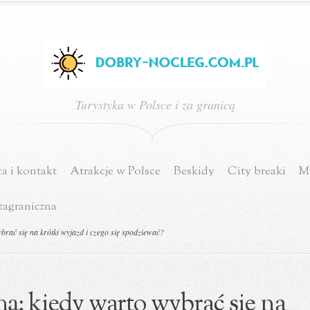
Turystyka w Polsce i za granicą
a i kontakt
Atrakcje w Polsce
Beskidy
City breaki
Mi
zagraniczna
brać się na krótki wyjazd i czego się spodziewać?
mą: kiedy warto wybrać się na