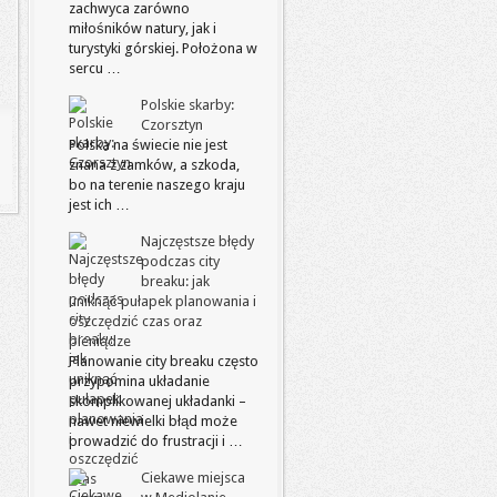
zachwyca zarówno
miłośników natury, jak i
turystyki górskiej. Położona w
sercu …
Polskie skarby:
Czorsztyn
Polska na świecie nie jest
znana z zamków, a szkoda,
bo na terenie naszego kraju
jest ich …
Najczęstsze błędy
podczas city
breaku: jak
uniknąć pułapek planowania i
oszczędzić czas oraz
pieniądze
Planowanie city breaku często
przypomina układanie
skomplikowanej układanki –
nawet niewielki błąd może
prowadzić do frustracji i …
Ciekawe miejsca