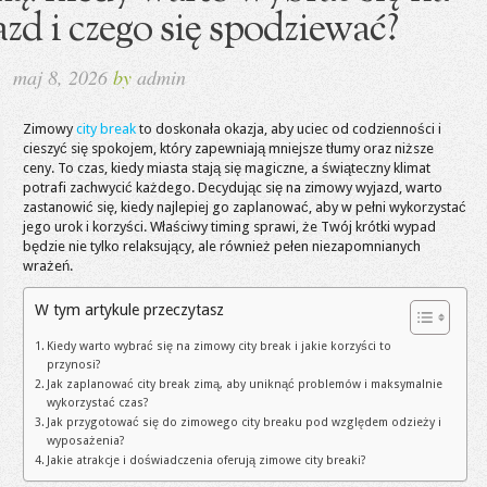
zd i czego się spodziewać?
maj 8, 2026
by
admin
Zimowy
city break
to doskonała okazja, aby uciec od codzienności i
cieszyć się spokojem, który zapewniają mniejsze tłumy oraz niższe
ceny. To czas, kiedy miasta stają się magiczne, a świąteczny klimat
potrafi zachwycić każdego. Decydując się na zimowy wyjazd, warto
zastanowić się, kiedy najlepiej go zaplanować, aby w pełni wykorzystać
jego urok i korzyści. Właściwy timing sprawi, że Twój krótki wypad
będzie nie tylko relaksujący, ale również pełen niezapomnianych
wrażeń.
W tym artykule przeczytasz
Kiedy warto wybrać się na zimowy city break i jakie korzyści to
przynosi?
Jak zaplanować city break zimą, aby uniknąć problemów i maksymalnie
wykorzystać czas?
Jak przygotować się do zimowego city breaku pod względem odzieży i
wyposażenia?
Jakie atrakcje i doświadczenia oferują zimowe city breaki?