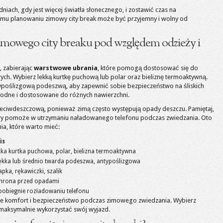
iach, gdy jest więcej światła słonecznego, i zostawić czas na
nemu planowaniu zimowy city break może być przyjemny i wolny od
zimowego city breaku pod względem odzieży i
, zabierając
warstwowe ubrania
, które pomogą dostosować się do
h. Wybierz lekką kurtkę puchową lub polar oraz bieliznę termoaktywną.
ypoślizgową podeszwą, aby zapewnić sobie bezpieczeństwo na śliskich
odne i dostosowane do różnych nawierzchni.
rzeciwdeszczową, ponieważ zimą często występują opady deszczu. Pamiętaj,
óry pomoże w utrzymaniu naładowanego telefonu podczas zwiedzania. Oto
ia, które warto mieć:
is
kka kurtka puchowa, polar, bielizna termoaktywna
ękka lub średnio twarda podeszwa, antypoślizgowa
pka, rękawiczki, szalik
hrona przed opadami
pobiegnie rozładowaniu telefonu
bie komfort i bezpieczeństwo podczas zimowego zwiedzania. Wybierz
 maksymalnie wykorzystać swój wyjazd.