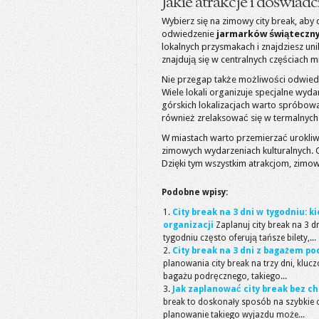
Jakie atrakcje i doświad
Wybierz się na zimowy city break, ab
odwiedzenie
jarmarków świąteczn
lokalnych przysmakach i znajdziesz unik
znajdują się w centralnych częściach m
Nie przegap także możliwości odwie
Wiele lokali organizuje specjalne wyd
górskich lokalizacjach warto spróbo
również zrelaksować się w termalnych 
W miastach warto przemierzać urokliwe,
zimowych wydarzeniach kulturalnych. 
Dzięki tym wszystkim atrakcjom, zimo
Podobne wpisy:
City break na 3 dni w tygodniu: 
organizacji
Zaplanuj city break na 3 
tygodniu często oferują tańsze bilety,...
City break na 3 dni z bagażem po
planowania city break na trzy dni, klu
bagażu podręcznego, takiego...
Jak zaplanować city break bez c
break to doskonały sposób na szybkie o
planowanie takiego wyjazdu może...