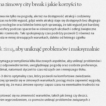
a zimowy city break i jakie korzyści to
a nie tylko na pogodę, ale też na dostępność atrakcji i codzienny
as na krótki wyjazd, gdyż wiele atrakcji staje się dostępnych bez długiego
y noclegów oraz biletów lotniczych sprawiają, że taki wyjazd jest bardziej
osfery podczas spacerów w ośnieżonych uliczkach i odkryj świąteczne
aki i rzemiosło. Taki spokojniejszy czas podróży pozwoli Ci również na
ta w mniej stresujących warunkach, daleko od letniego zgiełku
ak zimą
, aby uniknąć problemów i maksymalnie
ymaga przemyślenia kilku kluczowych aspektów, aby uniknąć problemów i
z odpowiedni termin, uwzględniając pogodę oraz osobiste preferencje.
mat, natomiast styczeń to czas niższych cen i mniejszego tłoku.
-3 dni to optymalny czas, który pozwoli na komfortowe zwiedzanie.
lepiej sprawdzi się w zimowych warunkach; pociąg może zapewnić wygodę,
nij się, że masz zimowe opony i zapas czasu na ewentualne trudności na
tować się na zmienność warunków, takich jak śnieg czy deszcz.
ednim wyprzedzeniem, co pomoże uniknąć problemów związanych z