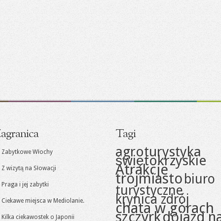
agranica
Tagi
agroturystyka
Zabytkowe Włochy
świętokrzyskie
Atrakcje
Z wizytą na Słowacji
trójmiasto
biuro
Praga i jej zabytki
turystyczne
krynica zdrój
Ciekawe miejsca w Mediolanie.
chata w górach
szczyrk
dojazd n
Kilka ciekawostek o Japonii