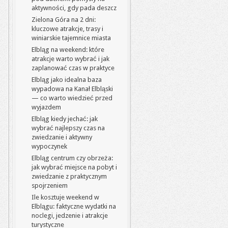
aktywności, gdy pada deszcz
Zielona Góra na 2 dni:
kluczowe atrakcje, trasy i
winiarskie tajemnice miasta
Elbląg na weekend: które
atrakcje warto wybrać i jak
zaplanować czas w praktyce
Elbląg jako idealna baza
wypadowa na Kanał Elbląski
— co warto wiedzieć przed
wyjazdem
Elbląg kiedy jechać: jak
wybrać najlepszy czas na
zwiedzanie i aktywny
wypoczynek
Elbląg centrum czy obrzeża:
jak wybrać miejsce na pobyt i
zwiedzanie z praktycznym
spojrzeniem
Ile kosztuje weekend w
Elblągu: faktyczne wydatki na
noclegi, jedzenie i atrakcje
turystyczne