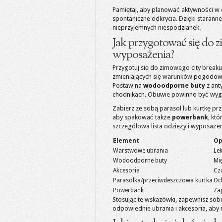
Pamiętaj, aby planować aktywności w dn
spontaniczne odkrycia. Dzięki staran
nieprzyjemnych niespodzianek.
Jak przygotować się do 
wyposażenia?
Przygotuj się do zimowego city breaku
zmieniających się warunków pogodowyc
Postaw na
wodoodporne buty
z ant
chodnikach. Obuwie powinno być wyg
Zabierz ze sobą parasol lub kurtkę p
aby spakować także
powerbank
, kt
szczegółowa lista odzieży i wyposażen
Element
Op
Warstwowe ubrania
Le
Wodoodporne buty
Mi
Akcesoria
Cza
Parasolka/przeciwdeszczowa kurtka
Oc
Powerbank
Za
Stosując te wskazówki, zapewnisz so
odpowiednie ubrania i akcesoria, aby