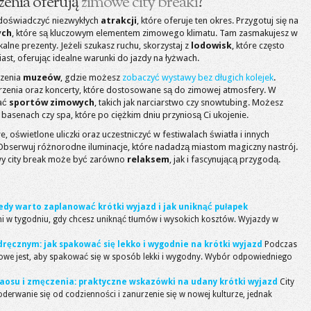
czenia oferują
zimowe city breaki
?
y doświadczyć niezwykłych
atrakcji
, które oferuje ten okres. Przygotuj się na
ych
, które są kluczowym elementem zimowego klimatu. Tam zasmakujesz w
alne prezenty. Jeżeli szukasz ruchu, skorzystaj z
lodowisk
, które często
iast, oferując idealne warunki do jazdy na łyżwach.
dzenia
muzeów
, gdzie możesz
zobaczyć wystawy bez długich kolejek
.
arzenia oraz koncerty, które dostosowane są do zimowej atmosfery. W
wać
sportów zimowych
, takich jak narciarstwo czy snowtubing. Możesz
basenach czy spa, które po ciężkim dniu przyniosą Ci ukojenie.
 oświetlone uliczki oraz uczestniczyć w festiwalach światła i innych
Obserwuj różnorodne iluminacje, które nadadzą miastom magiczny nastrój.
wy city break może być zarówno
relaksem
, jak i fascynującą przygodą.
kiedy warto zaplanować krótki wyjazd i jak uniknąć pułapek
dni w tygodniu, gdy chcesz uniknąć tłumów i wysokich kosztów. Wyjazdy w
dręcznym: jak spakować się lekko i wygodnie na krótki wyjazd
Podczas
czowe jest, aby spakować się w sposób lekki i wygodny. Wybór odpowiedniego
haosu i zmęczenia: praktyczne wskazówki na udany krótki wyjazd
City
derwanie się od codzienności i zanurzenie się w nowej kulturze, jednak