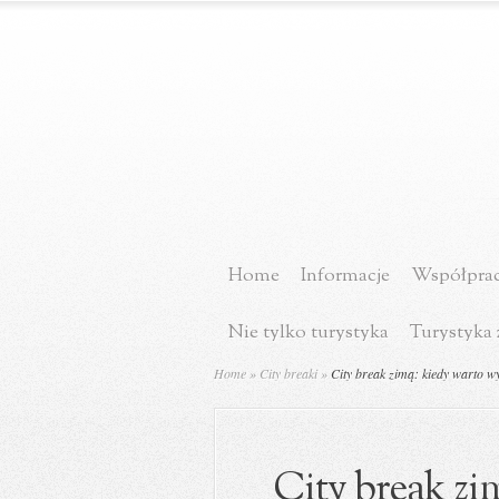
Home
Informacje
Współprac
Nie tylko turystyka
Turystyka 
Home
»
City breaki
»
City break zimą: kiedy warto wy
City break zi