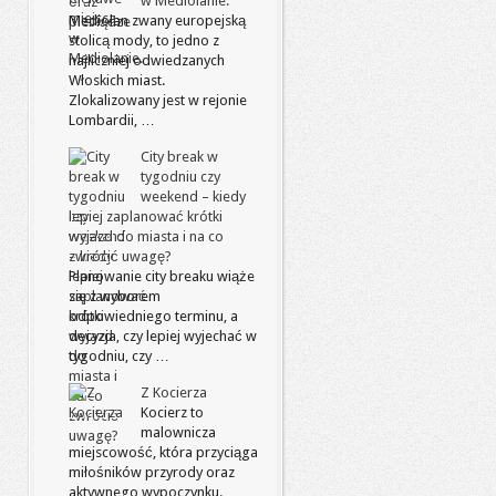
w Mediolanie.
Mediolan zwany europejską
stolicą mody, to jedno z
najliczniej odwiedzanych
Włoskich miast.
Zlokalizowany jest w rejonie
Lombardii, …
City break w
tygodniu czy
weekend – kiedy
lepiej zaplanować krótki
wyjazd do miasta i na co
zwrócić uwagę?
Planowanie city breaku wiąże
się z wyborem
odpowiedniego terminu, a
decyzja, czy lepiej wyjechać w
tygodniu, czy …
Z Kocierza
Kocierz to
malownicza
miejscowość, która przyciąga
miłośników przyrody oraz
aktywnego wypoczynku.