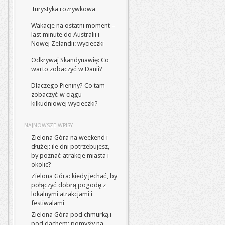
Turystyka rozrywkowa
Wakacje na ostatni moment –
last minute do Australii i
Nowej Zelandii: wycieczki
Odkrywaj Skandynawię: Co
warto zobaczyć w Danii?
Dlaczego Pieniny? Co tam
zobaczyć w ciągu
kilkudniowej wycieczki?
NAJNOWSZE WPISY
Zielona Góra na weekend i
dłużej: ile dni potrzebujesz,
by poznać atrakcje miasta i
okolic?
Zielona Góra: kiedy jechać, by
połączyć dobrą pogodę z
lokalnymi atrakcjami i
festiwalami
Zielona Góra pod chmurką i
pod dachem: pomysły na