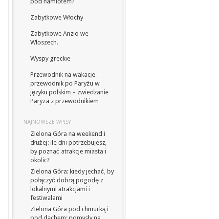
pod namiotem?
Zabytkowe Włochy
Zabytkowe Anzio we
Włoszech.
Wyspy greckie
Przewodnik na wakacje –
przewodnik po Paryżu w
języku polskim – zwiedzanie
Paryża z przewodnikiem
NAJNOWSZE WPISY
Zielona Góra na weekend i
dłużej: ile dni potrzebujesz,
by poznać atrakcje miasta i
okolic?
Zielona Góra: kiedy jechać, by
połączyć dobrą pogodę z
lokalnymi atrakcjami i
festiwalami
Zielona Góra pod chmurką i
pod dachem: pomysły na