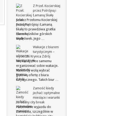
Z Przeł. Kocierskiej
przez Potrójną i
Łamaną Skałę
Szlak z Przełomu Kocierskiej
przez Potrójną i Łamaną
Skałę to prawdziwa gratka
dla miłośników górskich
wędrówek. Jego …
Wakacje z biurem
turystycznym –
wycieczki Krynica Zdrój
Nie każdy chce samemu
organizować sobie wakacje.
Niektórzy wolą wybrać
gotową ofertę z biura
turystycznego. Takich biur …
Zamość kiedy
jechać: optymalne
miesiące i warunki
na udany city break
Planowanie wyjazdu do
Zamościa, szczególnie w