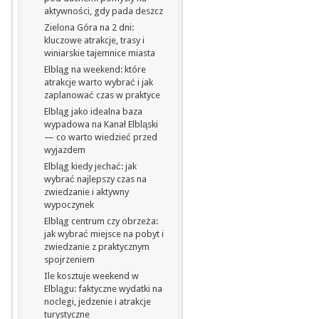
aktywności, gdy pada deszcz
Zielona Góra na 2 dni:
kluczowe atrakcje, trasy i
winiarskie tajemnice miasta
Elbląg na weekend: które
atrakcje warto wybrać i jak
zaplanować czas w praktyce
Elbląg jako idealna baza
wypadowa na Kanał Elbląski
— co warto wiedzieć przed
wyjazdem
Elbląg kiedy jechać: jak
wybrać najlepszy czas na
zwiedzanie i aktywny
wypoczynek
Elbląg centrum czy obrzeża:
jak wybrać miejsce na pobyt i
zwiedzanie z praktycznym
spojrzeniem
Ile kosztuje weekend w
Elblągu: faktyczne wydatki na
noclegi, jedzenie i atrakcje
turystyczne