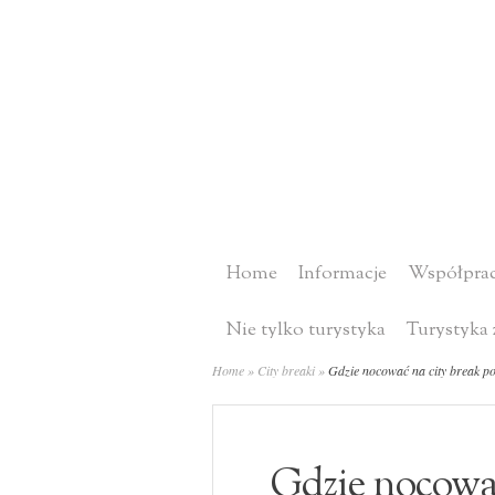
Home
Informacje
Współprac
Nie tylko turystyka
Turystyka 
Home
»
City breaki
»
Gdzie nocować na city break p
Gdzie nocować