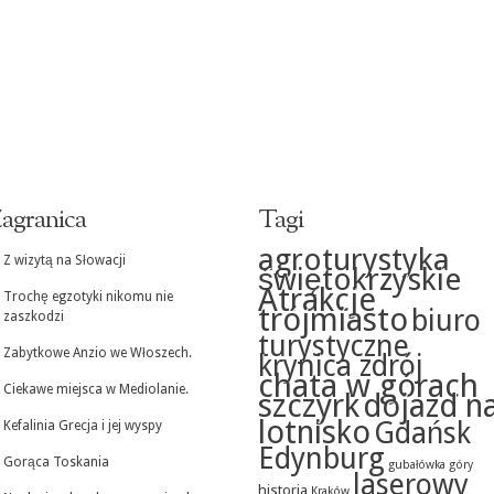
agranica
Tagi
agroturystyka
Z wizytą na Słowacji
świętokrzyskie
Atrakcje
Trochę egzotyki nikomu nie
trójmiasto
biuro
zaszkodzi
turystyczne
Zabytkowe Anzio we Włoszech.
krynica zdrój
chata w górach
Ciekawe miejsca w Mediolanie.
szczyrk
dojazd n
lotnisko
Gdańsk
Kefalinia Grecja i jej wyspy
Edynburg
Gorąca Toskania
gubałówka
góry
laserowy
historia
Kraków