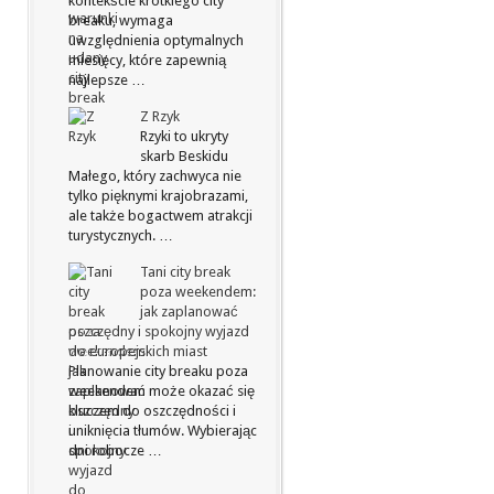
kontekście krótkiego city
breaku, wymaga
uwzględnienia optymalnych
miesięcy, które zapewnią
najlepsze …
Z Rzyk
Rzyki to ukryty
skarb Beskidu
Małego, który zachwyca nie
tylko pięknymi krajobrazami,
ale także bogactwem atrakcji
turystycznych. …
Tani city break
poza weekendem:
jak zaplanować
oszczędny i spokojny wyjazd
do europejskich miast
Planowanie city breaku poza
weekendem może okazać się
kluczem do oszczędności i
uniknięcia tłumów. Wybierając
dni robocze …