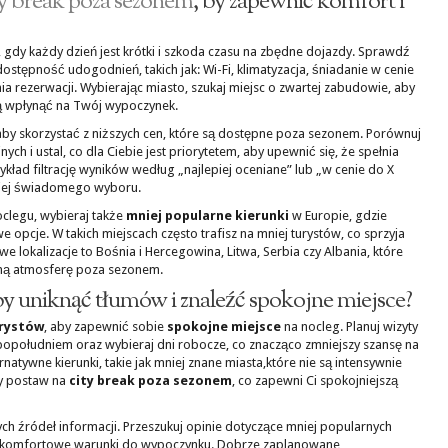
ty break poza sezonem
, by zapewnić komfort i
gdy każdy dzień jest krótki i szkoda czasu na zbędne dojazdy. Sprawdź
stępność udogodnień, takich jak: Wi-Fi, klimatyzacja, śniadanie w cenie
 rezerwacji. Wybierając miasto, szukaj miejsc o zwartej zabudowie, aby
ą wpłynąć na Twój wypoczynek.
by skorzystać z niższych cen, które są dostępne poza sezonem. Porównuj
ch i ustal, co dla Ciebie jest priorytetem, aby upewnić się, że spełnia
kład filtrację wyników według „najlepiej oceniane” lub „w cenie do X
ziej świadomego wyboru.
clegu, wybieraj także
mniej popularne kierunki
w Europie, gdzie
opcje. W takich miejscach często trafisz na mniej turystów, co sprzyja
lokalizacje to Bośnia i Hercegowina, Litwa, Serbia czy Albania, które
mną atmosferę poza sezonem.
y uniknąć tłumów i znaleźć spokojne miejsce?
urystów
, aby zapewnić sobie
spokojne miejsce
na nocleg. Planuj wizyty
popołudniem oraz wybieraj dni robocze, co znacząco zmniejszy szansę na
natywne kierunki, takie jak mniej znane miasta,które nie są intensywnie
y postaw na
city break poza sezonem
, co zapewni Ci spokojniejszą
ych źródeł informacji. Przeszukuj opinie dotyczące mniej popularnych
ić komfortowe warunki do wypoczynku. Dobrze zaplanowane,