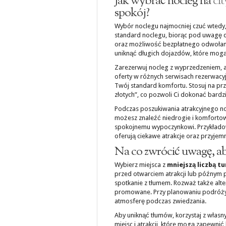
Jak wybrać nocleg na
ci
spokój?
Wybór noclegu najmocniej czuć wtedy, 
standard noclegu, biorąc pod uwagę do
oraz możliwość bezpłatnego odwołania
uniknąć długich dojazdów, które mog
Zarezerwuj nocleg z wyprzedzeniem, a
oferty w różnych serwisach rezerwacyjny
Twój standard komfortu. Stosuj na przy
złotych”, co pozwoli Ci dokonać bard
Podczas poszukiwania atrakcyjnego no
możesz znaleźć niedrogie i komfortowe 
spokojnemu wypoczynkowi. Przykładowe 
oferują ciekawe atrakcje oraz przyje
Na co zwrócić uwagę, ab
Wybierz miejsca z
mniejszą liczbą t
przed otwarciem atrakcji lub późnym 
spotkanie z tłumem. Rozważ także alter
promowane. Przy planowaniu podróż
atmosferę podczas zwiedzania.
Aby uniknąć tłumów, korzystaj z własn
miejsc i atrakcji, które mogą zapewn