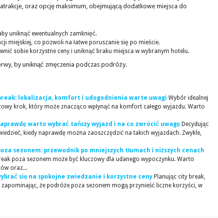
 atrakcje, oraz opcję maksimum, obejmującą dodatkowe miejsca do
 aby uniknąć ewentualnych zamknięć.
i miejskiej, co pozwoli na łatwe poruszanie się po mieście.
wnić sobie korzystne ceny i uniknąć braku miejsca w wybranym hotelu.
erwy, by uniknąć zmęczenia podczas podróży.
break: lokalizacja, komfort i udogodnienia warte uwagi
Wybór idealnej
luczowy krok, który może znacząco wpłynąć na komfort całego wyjazdu. Warto
naprawdę warto wybrać tańszy wyjazd i na co zwrócić uwagę
Decydując
wiedzieć, kiedy naprawdę można zaoszczędzić na takich wyjazdach. Zwykle,
 poza sezonem: przewodnik po mniejszych tłumach i niższych cenach
break poza sezonem może być kluczowy dla udanego wypoczynku. Warto
ów oraz...
ybrać się na spokojne zwiedzanie i korzystne ceny
Planując city break,
m, zapominając, że podróże poza sezonem mogą przynieść liczne korzyści, w