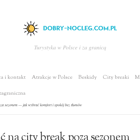
Turystyka w Polsce i za granicą
a i kontakt
Atrakcje w Polsce
Beskidy
City breaki
Mi
zagraniczna
oza sezonem — jak wybrać komfort i spokój bez tłumów
 na city break poza sezonem