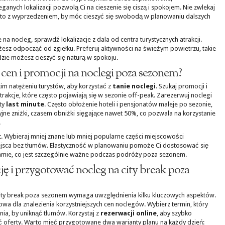
ganych lokalizacji pozwolą Ci na cieszenie się ciszą i spokojem. Nie zwlekaj
b to z wyprzedzeniem, by móc cieszyć się swobodą w planowaniu dalszych
na nocleg, sprawdź lokalizacje z dala od centra turystycznych atrakcji.
ożesz odpocząć od zgiełku. Preferuj aktywności na świeżym powietrzu, takie
zie możesz cieszyć się naturą w spokoju.
h cen i promocji na noclegi poza sezonem?
im natężeniu turystów, aby korzystać z
tanie noclegi
. Szukaj promocji i
 atrakcje, które często pojawiają się w sezonie off-peak. Zarezerwuj noclegi
ty
last minute
. Często obłożenie hoteli i pensjonatów maleje po sezonie,
yjne zniżki, czasem obniżki sięgające nawet 50%, co pozwala na korzystanie
.
. Wybieraj mniej znane lub mniej popularne części miejscowości
ejsca bez tłumów. Elastyczność w planowaniu pomoże Ci dostosować się
ie, co jest szczególnie ważne podczas podróży poza sezonem.
ę i przygotować nocleg na city break poza
city break poza sezonem wymaga uwzględnienia kilku kluczowych aspektów.
owa dla znalezienia korzystniejszych cen noclegów. Wybierz termin, który
nia, by uniknąć tłumów. Korzystaj z
rezerwacji online
, aby szybko
oferty. Warto mieć przygotowane dwa warianty planu na każdy dzień: