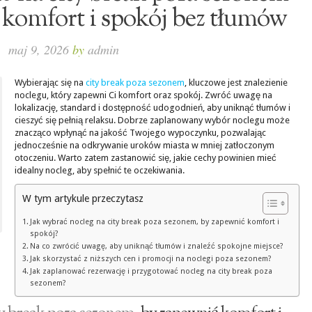
komfort i spokój bez tłumów
maj 9, 2026
by
admin
Wybierając się na
city break poza sezonem
, kluczowe jest znalezienie
noclegu, który zapewni Ci komfort oraz spokój. Zwróć uwagę na
lokalizację, standard i dostępność udogodnień, aby uniknąć tłumów i
cieszyć się pełnią relaksu. Dobrze zaplanowany wybór noclegu może
znacząco wpłynąć na jakość Twojego wypoczynku, pozwalając
jednocześnie na odkrywanie uroków miasta w mniej zatłoczonym
otoczeniu. Warto zatem zastanowić się, jakie cechy powinien mieć
idealny nocleg, aby spełnić te oczekiwania.
W tym artykule przeczytasz
Jak wybrać nocleg na city break poza sezonem, by zapewnić komfort i
spokój?
Na co zwrócić uwagę, aby uniknąć tłumów i znaleźć spokojne miejsce?
Jak skorzystać z niższych cen i promocji na noclegi poza sezonem?
Jak zaplanować rezerwację i przygotować nocleg na city break poza
sezonem?