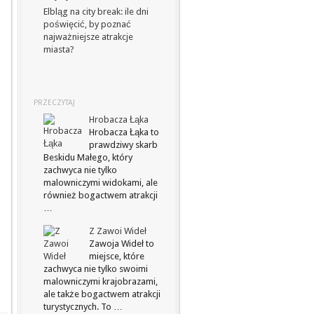
Elbląg na city break: ile dni
poświęcić, by poznać
najważniejsze atrakcje
miasta?
PRZECZYTAJ
Hrobacza Łąka
Hrobacza Łąka to
prawdziwy skarb
Beskidu Małego, który
zachwyca nie tylko
malowniczymi widokami, ale
również bogactwem atrakcji
…
Z Zawoi Wideł
Zawoja Wideł to
miejsce, które
zachwyca nie tylko swoimi
malowniczymi krajobrazami,
ale także bogactwem atrakcji
turystycznych. To …