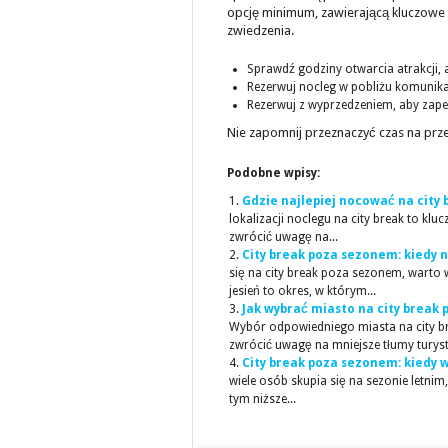
opcję minimum, zawierającą kluczowe
zwiedzenia.
Sprawdź godziny otwarcia atrakcji,
Rezerwuj nocleg w pobliżu komunikacj
Rezerwuj z wyprzedzeniem, aby zape
Nie zapomnij przeznaczyć czas na prz
Podobne wpisy:
Gdzie najlepiej nocować na city 
lokalizacji noclegu na city break to k
zwrócić uwagę na...
City break poza sezonem: kiedy 
się na city break poza sezonem, warto 
jesień to okres, w którym...
Jak wybrać miasto na city break
Wybór odpowiedniego miasta na city 
zwrócić uwagę na mniejsze tłumy turyst
City break poza sezonem: kiedy w
wiele osób skupia się na sezonie letni
tym niższe...