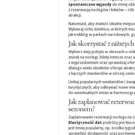
spontaniczne wyjazdy
do mniej oble
z rezerwacją noclegów i biletów – ró
atrakcji.
Natomiast, aby znaleźć idealne miejsce 
Wybieraj ciche dzielnice, w których m
jak trekking w parkach narodowych, gd
Jak skorzystać z niższyc
Wybierz daty pobytu w okresach o nisk
zniżek na noclegi, bilety lotnicze oraz
z wyprzedzeniem oraz sprawdzaj ofer
dlatego wiele obiektów oferuje atrakc
z lepszych standardów w niższej cenie
Unikaj popularnych weekendów i świąt
turystycznych, aby odkrywać nowe mi
do ewentualnych zmian w harmonogram
Jak zaplanować rezerwacj
sezonem?
Zaplanowanie rezerwacji noclegu na 
Elastyczność dat
podróży jest klucz
jest mniej popularny, np. środku tygod
sprawdzić dostępność oraz porównać 