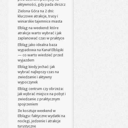
aktywności, gdy pada deszcz
Zielona Góra na 2 dni:
kluczowe atrakcje, trasy i
winiarskie tajemnice miasta
Elbląg na weekend: które
atrakcje warto wybrać i jak
zaplanować czas w praktyce
Elbląg jako idealna baza
wypadowa na Kanał Elbląski
— co warto wiedzieć przed
wyjazdem
Elbląg kiedy jechać: jak
wybrać najlepszy czas na
zwiedzanie i aktywny
wypoczynek
Elbląg centrum czy obrzeża:
jak wybrać miejsce na pobyt i
zwiedzanie z praktycznym
spojrzeniem
Ile kosztuje weekend w
Elblągu: faktyczne wydatki na
noclegi, jedzenie i atrakcje
turystyczne