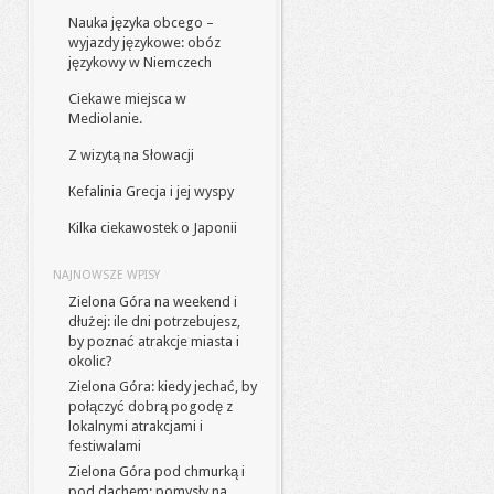
Nauka języka obcego –
wyjazdy językowe: obóz
językowy w Niemczech
Ciekawe miejsca w
Mediolanie.
Z wizytą na Słowacji
Kefalinia Grecja i jej wyspy
Kilka ciekawostek o Japonii
NAJNOWSZE WPISY
Zielona Góra na weekend i
dłużej: ile dni potrzebujesz,
by poznać atrakcje miasta i
okolic?
Zielona Góra: kiedy jechać, by
połączyć dobrą pogodę z
lokalnymi atrakcjami i
festiwalami
Zielona Góra pod chmurką i
pod dachem: pomysły na