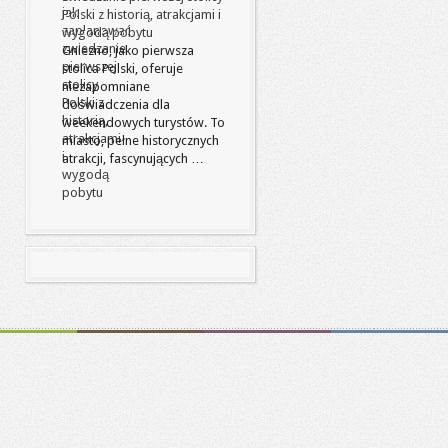
Polski z historią, atrakcjami i
wygodą pobytu
Gniezno, jako pierwsza
stolica Polski, oferuje
niezapomniane
doświadczenia dla
weekendowych turystów. To
miasto, pełne historycznych
atrakcji, fascynujących …