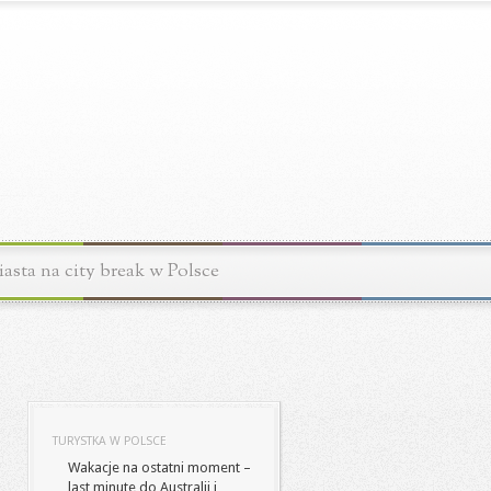
asta na city break w Polsce
TURYSTKA W POLSCE
Wakacje na ostatni moment –
last minute do Australii i