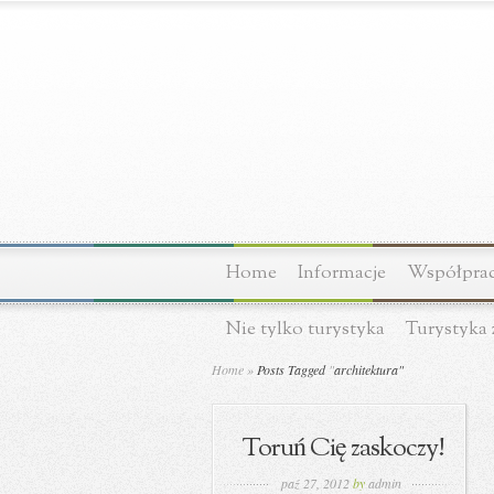
Home
Informacje
Współprac
Nie tylko turystyka
Turystyka 
Home
»
Posts Tagged
"
architektura"
Toruń Cię zaskoczy!
paź 27, 2012
by
admin