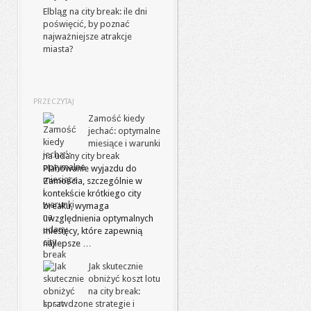
Elbląg na city break: ile dni
poświęcić, by poznać
najważniejsze atrakcje
miasta?
PRZECZYTAJ
Zamość kiedy
jechać: optymalne
miesiące i warunki
na udany city break
Planowanie wyjazdu do
Zamościa, szczególnie w
kontekście krótkiego city
breaku, wymaga
uwzględnienia optymalnych
miesięcy, które zapewnią
najlepsze …
Jak skutecznie
obniżyć koszt lotu
na city break:
sprawdzone strategie i