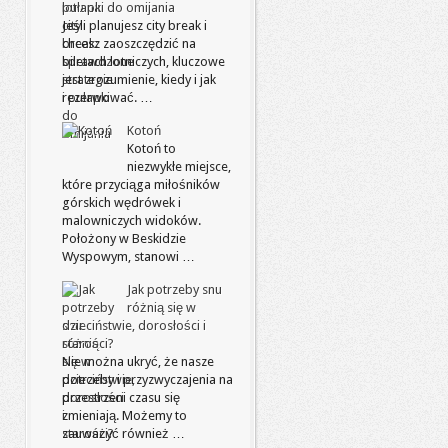
pułapki do omijania
Jeśli planujesz city break i
chcesz zaoszczędzić na
biletach lotniczych, kluczowe
jest zrozumienie, kiedy i jak
rezerwować. …
Kotoń
Kotoń to
niezwykłe miejsce,
które przyciąga miłośników
górskich wędrówek i
malowniczych widoków.
Położony w Beskidzie
Wyspowym, stanowi …
Jak potrzeby snu
różnią się w
dzieciństwie, dorosłości i
starości?
Nie można ukryć, że nasze
potrzeby i przyzwyczajenia na
przestrzeni czasu się
zmieniają. Możemy to
zauważyć również …