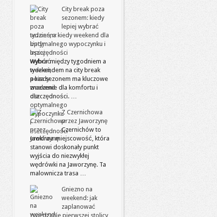
City break poza
sezonem: kiedy
lepiej wybrać
tydzień, a kiedy weekend dla
optymalnego wypoczynku i
oszczędności
Wybór między tygodniem a
weekendem na city break
poza sezonem ma kluczowe
znaczenie dla komfortu i
oszczędności. …
Z Czernichowa
przez Jaworzynę
Czernichów to
urokliwa miejscowość, która
stanowi doskonały punkt
wyjścia do niezwykłej
wędrówki na Jaworzynę. Ta
malownicza trasa …
Gniezno na
weekend: jak
zaplanować
zwiedzanie pierwszej stolicy