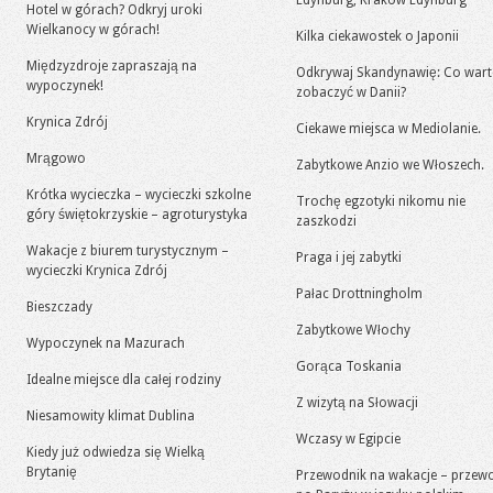
Edynburg, Kraków Edynburg
Hotel w górach? Odkryj uroki
Wielkanocy w górach!
Kilka ciekawostek o Japonii
Międzyzdroje zapraszają na
Odkrywaj Skandynawię: Co war
wypoczynek!
zobaczyć w Danii?
Krynica Zdrój
Ciekawe miejsca w Mediolanie.
Mrągowo
Zabytkowe Anzio we Włoszech.
Krótka wycieczka – wycieczki szkolne
Trochę egzotyki nikomu nie
góry świętokrzyskie – agroturystyka
zaszkodzi
Wakacje z biurem turystycznym –
Praga i jej zabytki
wycieczki Krynica Zdrój
Pałac Drottningholm
Bieszczady
Zabytkowe Włochy
Wypoczynek na Mazurach
Gorąca Toskania
Idealne miejsce dla całej rodziny
Z wizytą na Słowacji
Niesamowity klimat Dublina
Wczasy w Egipcie
Kiedy już odwiedza się Wielką
Brytanię
Przewodnik na wakacje – przew