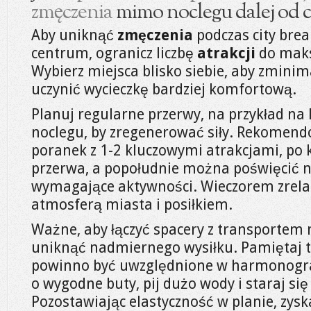
zmęczenia
mimo noclegu dalej od 
Aby uniknąć
zmęczenia
podczas city bre
centrum, ogranicz liczbę
atrakcji
do maks
Wybierz miejsca blisko siebie, aby zminim
uczynić wycieczkę bardziej komfortową.
Planuj regularne przerwy, na przykład na
noclegu, by zregenerować siły. Rekomend
poranek z 1-2 kluczowymi atrakcjami, po
przerwa, a popołudnie można poświęcić n
wymagające aktywności. Wieczorem zrelaks
atmosferą miasta i posiłkiem.
Ważne, aby łączyć spacery z transportem
uniknąć nadmiernego wysiłku. Pamiętaj t
powinno być uwzględnione w harmonogra
o wygodne buty, pij dużo wody i staraj s
Pozostawiając elastyczność w planie, zys