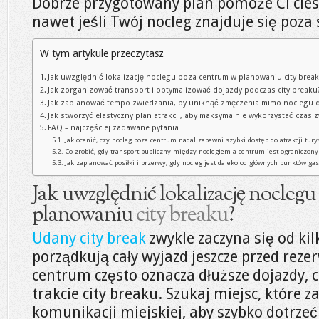
Dobrze przygotowany plan pomoże Ci ciesz
nawet jeśli Twój nocleg znajduje się poza
W tym artykule przeczytasz
Jak uwzględnić lokalizację noclegu poza centrum w planowaniu city brea
Jak zorganizować transport i optymalizować dojazdy podczas city breaku
Jak zaplanować tempo zwiedzania, by uniknąć zmęczenia mimo noclegu d
Jak stworzyć elastyczny plan atrakcji, aby maksymalnie wykorzystać czas 
FAQ – najczęściej zadawane pytania
Jak ocenić, czy nocleg poza centrum nadal zapewni szybki dostęp do atrakcji tur
Co zrobić, gdy transport publiczny między noclegiem a centrum jest ograniczon
Jak zaplanować posiłki i przerwy, gdy nocleg jest daleko od głównych punktów g
Jak uwzględnić lokalizację nocleg
planowaniu
city breaku
?
Udany city break
zwykle zaczyna się od kil
porządkują cały wyjazd jeszcze przed reze
centrum często oznacza dłuższe dojazdy, 
trakcie city breaku. Szukaj miejsc, które 
komunikacji miejskiej, aby szybko dotrze