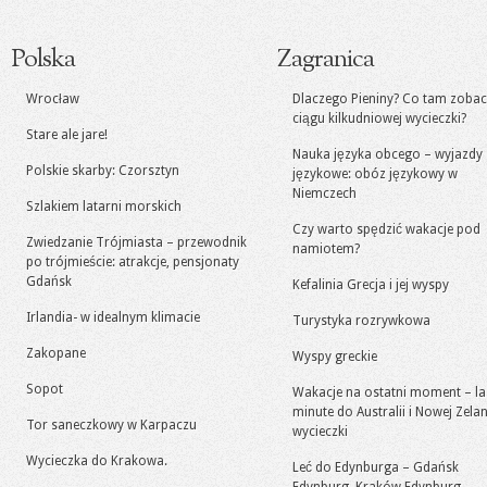
Polska
Zagranica
Wrocław
Dlaczego Pieniny? Co tam zoba
ciągu kilkudniowej wycieczki?
Stare ale jare!
Nauka języka obcego – wyjazdy
Polskie skarby: Czorsztyn
językowe: obóz językowy w
Niemczech
Szlakiem latarni morskich
Czy warto spędzić wakacje pod
Zwiedzanie Trójmiasta – przewodnik
namiotem?
po trójmieście: atrakcje, pensjonaty
Gdańsk
Kefalinia Grecja i jej wyspy
Irlandia- w idealnym klimacie
Turystyka rozrywkowa
Zakopane
Wyspy greckie
Sopot
Wakacje na ostatni moment – la
minute do Australii i Nowej Zelan
Tor saneczkowy w Karpaczu
wycieczki
Wycieczka do Krakowa.
Leć do Edynburga – Gdańsk