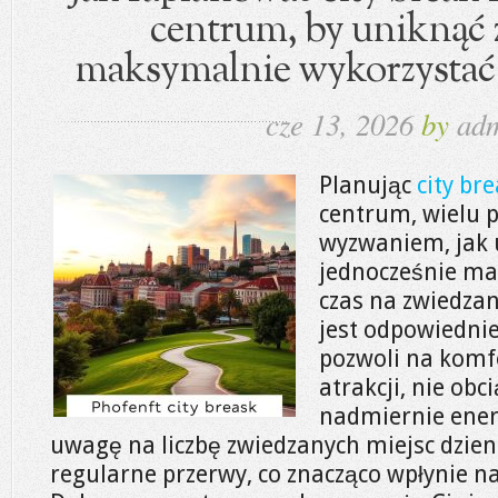
centrum, by uniknąć 
maksymalnie wykorzystać 
cze 13, 2026
by
ad
Planując
city br
centrum, wielu 
wyzwaniem, jak 
jednocześnie ma
czas na zwiedzan
jest odpowiedni
pozwoli na kom
atrakcji, nie obc
nadmiernie ener
uwagę na liczbę zwiedzanych miejsc dzie
regularne przerwy, co znacząco wpłynie na