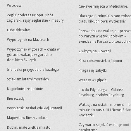
Wrocław
Ciekawe miejsca w Mediolanie.
Żegluj podczas urlopu. Obóz
Dlaczego Pieniny? Co tam zoba
żeglarski, rejsy żeglarskie – mazury
ciągu kilkudniowej wycieczki?
Lubelskie wita!
Przewodnik na wakacje – przew
po Paryżu w języku polskim –
Wypoczynek na Mazurach
zwiedzanie Paryża z przewodni
Wypoczynek w górach – chata w
Z wizytą na Słowacji
górach: wakacje w górach z
dzieckiem Szczyrk
Kilka ciekawostek o Japonii
Irlandzka przygoda dla każdego
Praga i jej zabytki
Szlakiem latarni morskich
Wczasy w Egipcie
Najpiękniejsze jaskinie
Leć do Edynburga – Gdańsk
Edynburg, Kraków Edynburg
Bieszczady
Wakacje na ostatni moment – la
Wyspiarski sąsiad Wielkiej Brytanii
minute do Australii i Nowej Zelan
wycieczki
Majówka w Bieszczadach
Czy warto spędzić wakacje pod
Dublin, małe wielkie miasto
namiotem?