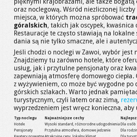
pięknymi krajobrazami, ale także bogatą
oraz noclegową. Wśród niezliczonej liczby 
miejsca, w których można spróbować
tra
góralskich
, takich jak oscypek, kwaśnica 
Restauracje te często stawiają na lokalne 
dania są nie tylko smaczne, ale i autentyc
Jeśli chodzi o noclegi w Zawoi, wybór jest
Znajdziemy tu zarówno hotele, które ofer
usług, jak i przytulne pensjonaty oraz kw
zapewniają atmosferę domowego ciepła. C
z wyżywieniem, co może być wygodne po
górskich szlakach. Warto jednak pamiętać
turystycznym, czyli latem oraz zimą,
rezer
wyprzedzeniem jest wręcz konieczna, aby
Typ noclegu
Najważniejsze cechy
Najleps
Hotele
Wysoki standard, różnorodne udogodnienia
Dla osób 
Pensjonaty
Przytulna atmosfera, domowe jedzenie
Dla rodzin
Kwatery prywatne
Atrakcyjne ceny, lokalny klimat
Dla tury