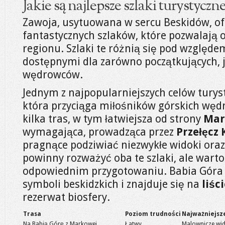
Jakie są najlepsze szlaki turystycz
Zawoja, usytuowana w sercu Beskidów, of
fantastycznych szlaków, które pozwalają 
regionu. Szlaki te różnią się pod względem
dostępnymi dla zarówno początkujących, 
wędrowców.
Jednym z najpopularniejszych celów turys
która przyciąga miłośników górskich węd
kilka tras, w tym łatwiejsza od strony
Mar
wymagająca, prowadząca przez
Przełęcz 
pragnące podziwiać niezwykłe widoki oraz
powinny rozważyć oba te szlaki, ale wart
odpowiednim przygotowaniu. Babia Góra 
symboli beskidzkich i znajduje się na
liśc
rezerwat biosfery.
Trasa
Poziom trudności
Najważniejsz
Na Babią Górę z Markowej
Łatwy
Malownicze wid