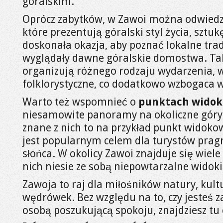
góralskim.
Oprócz zabytków, w Zawoi można odwied
które prezentują góralski styl życia, sztuk
doskonała okazja, aby poznać lokalne trad
wyglądały dawne góralskie domostwa. Tak
organizują różnego rodzaju wydarzenia, 
folklorystyczne, co dodatkowo wzbogaca w
Warto też wspomnieć o
punktach wido
niesamowite panoramy na okoliczne góry i
znane z nich to na przykład punkt widok
jest popularnym celem dla turystów prag
słońca. W okolicy Zawoi znajduje się wiele
nich niesie ze sobą niepowtarzalne widoki
Zawoja to raj dla miłośników natury, kult
wędrówek. Bez względu na to, czy jesteś z
osobą poszukującą spokoju, znajdziesz tu c