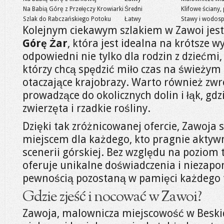
Na Babią Górę z Przełęczy Krowiarki
Średni
Klifowe ściany
Szlak do Rabczańskiego Potoku
Łatwy
Stawy i wodos
Kolejnym ciekawym szlakiem w Zawoi jest
Górę Żar
, która jest idealna na krótsze wy
odpowiedni nie tylko dla rodzin z dziećmi,
którzy chcą spędzić miło czas na świeżym
otaczające krajobrazy. Warto również zwr
prowadzące do okolicznych dolin i łąk, gd
zwierzęta i rzadkie rośliny.
Dzięki tak zróżnicowanej ofercie, Zawoja 
miejscem dla każdego, kto pragnie aktywn
scenerii górskiej. Bez względu na poziom 
oferuje unikalne doświadczenia i niezapo
pewnością pozostaną w pamięci każdego t
Gdzie zjeść i nocować w Zawoi?
Zawoja, malownicza miejscowość w Beskid