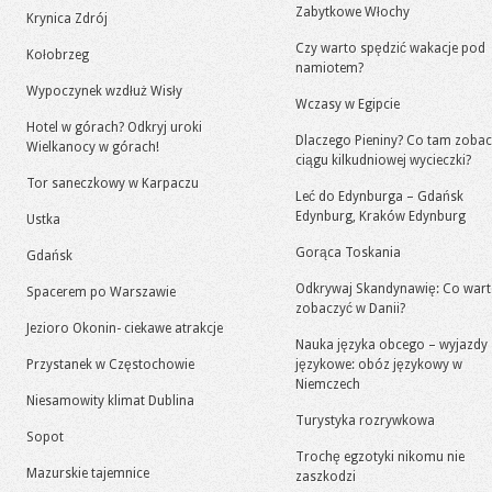
Zabytkowe Włochy
Krynica Zdrój
Czy warto spędzić wakacje pod
Kołobrzeg
namiotem?
Wypoczynek wzdłuż Wisły
Wczasy w Egipcie
Hotel w górach? Odkryj uroki
Dlaczego Pieniny? Co tam zoba
Wielkanocy w górach!
ciągu kilkudniowej wycieczki?
Tor saneczkowy w Karpaczu
Leć do Edynburga – Gdańsk
Edynburg, Kraków Edynburg
Ustka
Gorąca Toskania
Gdańsk
Odkrywaj Skandynawię: Co war
Spacerem po Warszawie
zobaczyć w Danii?
Jezioro Okonin- ciekawe atrakcje
Nauka języka obcego – wyjazdy
Przystanek w Częstochowie
językowe: obóz językowy w
Niemczech
Niesamowity klimat Dublina
Turystyka rozrywkowa
Sopot
Trochę egzotyki nikomu nie
Mazurskie tajemnice
zaszkodzi