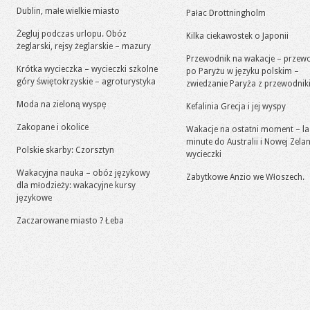
Dublin, małe wielkie miasto
Pałac Drottningholm
Żegluj podczas urlopu. Obóz
Kilka ciekawostek o Japonii
żeglarski, rejsy żeglarskie – mazury
Przewodnik na wakacje – przew
Krótka wycieczka – wycieczki szkolne
po Paryżu w języku polskim –
góry świętokrzyskie – agroturystyka
zwiedzanie Paryża z przewodni
Moda na zieloną wyspę
Kefalinia Grecja i jej wyspy
Zakopane i okolice
Wakacje na ostatni moment – la
minute do Australii i Nowej Zelan
Polskie skarby: Czorsztyn
wycieczki
Wakacyjna nauka – obóz językowy
Zabytkowe Anzio we Włoszech.
dla młodzieży: wakacyjne kursy
językowe
Zaczarowane miasto ? Łeba