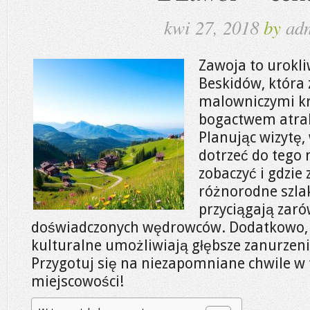
kwi 27, 2018
by
ad
Zawoja to urokl
Beskidów, która 
malowniczymi kr
bogactwem atrakc
Planując wizytę,
dotrzeć do tego 
zobaczyć i gdzie 
różnorodne szlak
przyciągają zaró
doświadczonych wędrowców. Dodatkowo, 
kulturalne umożliwiają głębsze zanurzenie
Przygotuj się na niezapomniane chwile w 
miejscowości!