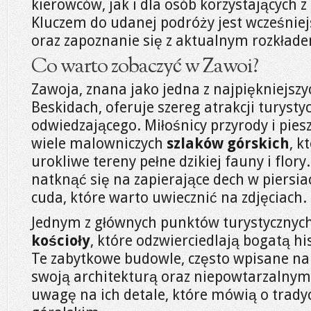
kierowców, jak i dla osób korzystających 
Kluczem do udanej podróży jest wcześniej
oraz zapoznanie się z aktualnym rozkład
Co warto zobaczyć w Zawoi?
Zawoja, znana jako jedna z najpiękniejsz
Beskidach, oferuje szereg atrakcji turyst
odwiedzającego. Miłośnicy przyrody i pie
wiele malowniczych
szlaków górskich
, k
urokliwe tereny pełne dzikiej fauny i flo
natknąć się na zapierające dech w piersia
cuda, które warto uwiecznić na zdjęciach.
Jednym z głównych punktów turystycznyc
kościoły
, które odzwierciedlają bogatą hi
Te zabytkowe budowle, często wpisane na
swoją architekturą oraz niepowtarzalnym
uwagę na ich detale, które mówią o trad