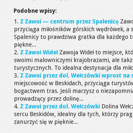
Podobne wpisy:
Z Zawoi — centrum przez Spalenicę
Zawo
przyciąga miłośników górskich wędrówek, a 
Spalenicy to prawdziwa gratka dla każdego t
piękne...
Z Zawoi Wideł
Zawoja Wideł to miejsce, kt
swoimi malowniczymi krajobrazami, ale tak
turystycznych. To idealna destynacja dla mił
Z Zawoi przez dol. Wełczówki wprost na 
miejscowość w Beskidach, przyciąga turystów
bogactwem tras. Jeśli marzysz o niezapomni
prowadzący przez dolinę...
Z Zawoi przez dol. Wełczówki
Dolina Wełc
sercu Beskidów, idealny dla tych, którzy prag
zanurzyć się w pięknie...