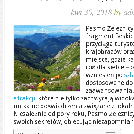
kwi 30, 2018
by
ad
Pasmo Żeleznicy 
fragment Beskid
przyciąga turys
krajobrazów ora
miejsce, gdzie k
coś dla siebie –
wzniesień po
szl
dostosowane do
zaawansowania.
atrakcji
, które nie tylko zachwycają widok
unikalne doświadczenia związane z lokaln
Niezależnie od pory roku, Pasmo Żeleznic
swoich sekretów, obiecując niezapomnian