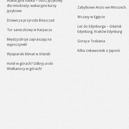
Wakacyjna nauka – obóz językowy
dla młodzieży: wakacyjne kursy
Zabytkowe Anzio we Włoszech.
językowe
Wczasy w Egipcie
Dziewicza przyroda Bieszczad
Leć do Edynburga – Gdańsk
Tor saneczkowy w Karpaczu
Edynburg, Kraków Edynburg
Międzyzdroje zapraszają na
Gorąca Toskania
wypoczynek!
Kilka ciekawostek o Japonii
Wyspiarski klimat w Irlandii
Hotel w górach? Odkryj uroki
Wielkanocy w górach!