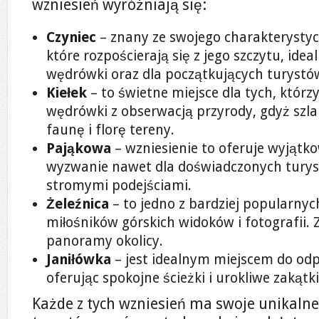
wzniesień wyróżniają się:
Czyniec
– znany ze swojego charakterystyc
które rozpościerają się z jego szczytu, idea
wędrówki oraz dla początkujących turystó
Kiełek
– to świetne miejsce dla tych, którz
wędrówki z obserwacją przyrody, gdyż szl
faunę i florę tereny.
Pająkowa
– wzniesienie to oferuje wyjątko
wyzwanie nawet dla doświadczonych turyst
stromymi podejściami.
Żeleźnica
– to jedno z bardziej popularnyc
miłośników górskich widoków i fotografii. Z
panoramy okolicy.
Janiłówka
– jest idealnym miejscem do odp
oferując spokojne ścieżki i urokliwe zakątki
Każde z tych wzniesień ma swoje unikalne 