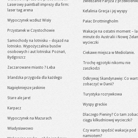
zwiedzanie Paryża z przewodni
Laserowy paintball imprezy dla firm:
laser tag arena
Kefalinia Grecja i jej wyspy
Wypoczynek wzdłuż Wisły
Pałac Drottningholm
Przystanek w Częstochowie
Wakacje na ostatni moment – la
minute do Australii i Nowej Zelan
Samochody na lotnisku – dojazd na
wycieczki
lotnisko. Wypożyczalnia busów
osobowych i aut lotniska: Poznań,
Ciekawe miejsca w Mediolanie.
Bydgoszcz
Trochę egzotyki nikomu nie
Zaczarowane miasto ? Łeba
zaszkodzi
Irlandzka przygoda dla każdego
Odkrywaj Skandynawię: Co war
zobaczyć w Danii?
Najpiękniejsze jaskinie
Turystyka rozrywkowa
Stare ale jare!
Wyspy greckie
Karpacz
Dlaczego Pieniny? Co tam zoba
Wypoczynek na Mazurach
ciągu kilkudniowej wycieczki?
Władysławowo
Czy warto spędzić wakacje pod
namiotem?