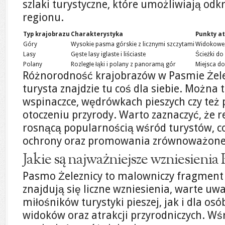
szlaki turystyczne, które umożliwiają od
regionu.
Typ krajobrazu
Charakterystyka
Punkty a
Góry
Wysokie pasma górskie z licznymi szczytami
Widokowe 
Lasy
Gęste lasy iglaste i liściaste
Ścieżki d
Polany
Rozległe łąki i polany z panoramą gór
Miejsca do
Różnorodność krajobrazów w Pasmie Żelez
turysta znajdzie tu coś dla siebie. Można 
wspinaczce, wędrówkach pieszych czy też p
otoczeniu przyrody. Warto zaznaczyć, że re
rosnącą popularnością wśród turystów, co
ochrony oraz promowania zrównoważoneg
Jakie są najważniejsze wzniesienia
Pasmo Żeleznicy to malowniczy fragment 
znajdują się liczne wzniesienia, warte uw
miłośników turystyki pieszej, jak i dla o
widoków oraz atrakcji przyrodniczych. Wś