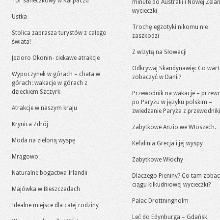
Tor saneczkowy w Karpaczu
minute do Australii i Nowej Zelan
wycieczki
Ustka
Trochę egzotyki nikomu nie
Stolica zaprasza turystów z całego
zaszkodzi
świata!
Z wizytą na Słowacji
Jezioro Okonin- ciekawe atrakcje
Odkrywaj Skandynawię: Co war
Wypoczynek w górach – chata w
zobaczyć w Danii?
górach: wakacje w górach z
dzieckiem Szczyrk
Przewodnik na wakacje – przew
po Paryżu w języku polskim –
Atrakcje w naszym kraju
zwiedzanie Paryża z przewodni
Krynica Zdrój
Zabytkowe Anzio we Włoszech.
Moda na zieloną wyspę
Kefalinia Grecja i jej wyspy
Mrągowo
Zabytkowe Włochy
Naturalne bogactwa Irlandii
Dlaczego Pieniny? Co tam zoba
ciągu kilkudniowej wycieczki?
Majówka w Bieszczadach
Pałac Drottningholm
Idealne miejsce dla całej rodziny
Leć do Edynburga – Gdańsk