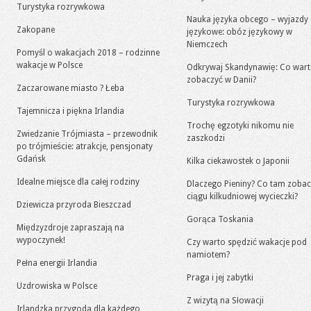
Turystyka rozrywkowa
Nauka języka obcego – wyjazdy
Zakopane
językowe: obóz językowy w
Niemczech
Pomyśl o wakacjach 2018 – rodzinne
wakacje w Polsce
Odkrywaj Skandynawię: Co war
zobaczyć w Danii?
Zaczarowane miasto ? Łeba
Turystyka rozrywkowa
Tajemnicza i piękna Irlandia
Trochę egzotyki nikomu nie
Zwiedzanie Trójmiasta – przewodnik
zaszkodzi
po trójmieście: atrakcje, pensjonaty
Gdańsk
Kilka ciekawostek o Japonii
Idealne miejsce dla całej rodziny
Dlaczego Pieniny? Co tam zoba
ciągu kilkudniowej wycieczki?
Dziewicza przyroda Bieszczad
Gorąca Toskania
Międzyzdroje zapraszają na
wypoczynek!
Czy warto spędzić wakacje pod
namiotem?
Pełna energii Irlandia
Praga i jej zabytki
Uzdrowiska w Polsce
Z wizytą na Słowacji
Irlandzka przygoda dla każdego