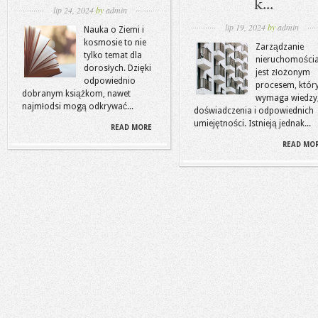
k...
lip 24, 2024
by
admin
lip 19, 2024
by
admin
Nauka o Ziemi i
kosmosie to nie
Zarządzanie
tylko temat dla
nieruchomości
dorosłych. Dzięki
jest złożonym
odpowiednio
procesem, któr
dobranym książkom, nawet
wymaga wiedzy
najmłodsi mogą odkrywać...
doświadczenia i odpowiednich
umiejętności. Istnieją jednak...
READ MORE
READ MO