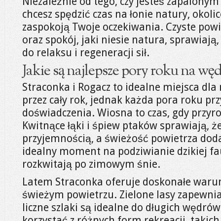
Niezależnie od tego, czy jesteś zapalonym 
chcesz spędzić czas na łonie natury, okol
zaspokoją Twoje oczekiwania. Czyste powi
oraz spokój, jaki niesie natura, sprawiają,
do relaksu i regeneracji sił.
Jakie są najlepsze pory roku na w
Straconka i Rogacz to idealne miejsca d
przez cały rok, jednak każda pora roku pr
doświadczenia. Wiosna to czas, gdy przyro
Kwitnące łąki i śpiew ptaków sprawiają, ż
przyjemnością, a świeżość powietrza doda
idealny moment na podziwianie dzikiej fau
rozkwitają po zimowym śnie.
Latem Straconka oferuje doskonałe warun
świeżym powietrzu. Zielone lasy zapewni
liczne szlaki są idealne do długich wędr
korzystać z różnych form rekreacji, takich