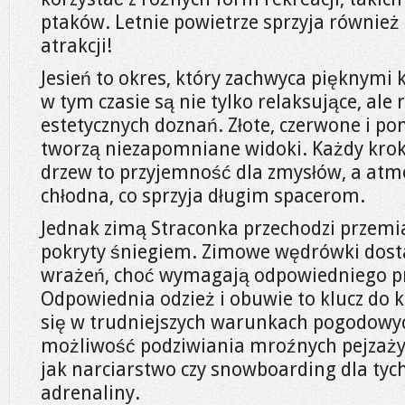
ptaków. Letnie powietrze sprzyja również
atrakcji!
Jesień to okres, który zachwyca pięknymi 
w tym czasie są nie tylko relaksujące, ale
estetycznych doznań. Złote, czerwone i p
tworzą niezapomniane widoki. Każdy krok 
drzew to przyjemność dla zmysłów, a atmo
chłodna, co sprzyja długim spacerom.
Jednak zimą Straconka przechodzi przemi
pokryty śniegiem. Zimowe wędrówki dost
wrażeń, choć wymagają odpowiedniego p
Odpowiednia odzież i obuwie to klucz do
się w trudniejszych warunkach pogodowyc
możliwość podziwiania mroźnych pejzaży 
jak narciarstwo czy snowboarding dla tych
adrenaliny.