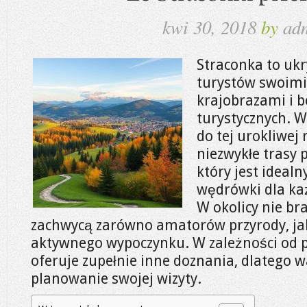
kwi 30, 2018
by
ad
Straconka to ukr
turystów swoim
krajobrazami i b
turystycznych. W
do tej urokliwej
niezwykłe trasy 
który jest idea
wędrówki dla ka
W okolicy nie br
zachwycą zarówno amatorów przyrody, jak 
aktywnego wypoczynku. W zależności od p
oferuje zupełnie inne doznania, dlatego 
planowanie swojej wizyty.