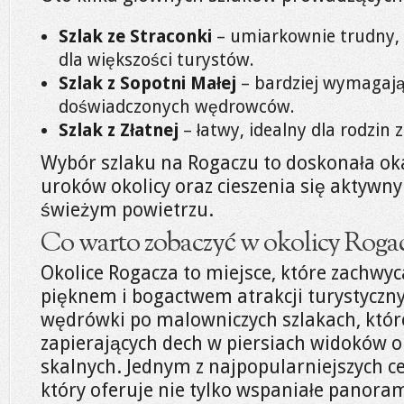
Szlak ze Straconki
– umiarkownie trudny, 
dla większości turystów.
Szlak z Sopotni Małej
– bardziej wymagają
doświadczonych wędrowców.
Szlak z Złatnej
– łatwy, idealny dla rodzin 
Wybór szlaku na Rogaczu to doskonała ok
uroków okolicy oraz cieszenia się aktyw
świeżym powietrzu.
Co warto zobaczyć w okolicy Roga
Okolice Rogacza to miejsce, które zachw
pięknem i bogactwem atrakcji turystyczn
wędrówki po malowniczych szlakach, któ
zapierających dech w piersiach widoków o
skalnych. Jednym z najpopularniejszych ce
który oferuje nie tylko wspaniałe panora