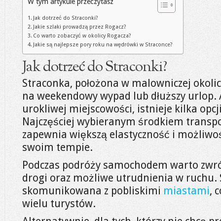
W tym artykule przeczytasz
Jak dotrzeć do Straconki?
Jakie szlaki prowadzą przez Rogacz?
Co warto zobaczyć w okolicy Rogacza?
Jakie są najlepsze pory roku na wędrówki w Straconce?
Jak dotrzeć do Straconki?
Straconka, położona w malowniczej okolic
na weekendowy wypad lub dłuższy urlop. A
urokliwej miejscowości, istnieje kilka opc
Najczęściej wybieranym środkiem transpo
zapewnia większą elastyczność i możliwoś
swoim tempie.
Podczas podróży samochodem warto zwró
drogi oraz możliwe utrudnienia w ruchu. 
skomunikowana z pobliskimi
miastami
, 
wielu turystów.