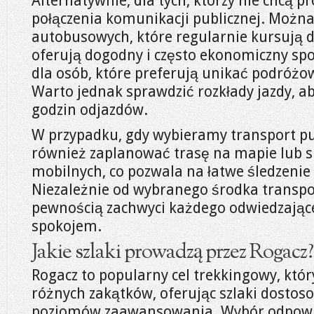
Alternatywnie, dla tych, którzy nie chcą p
połączenia komunikacji publicznej. Można 
autobusowych, które regularnie kursują d
oferują dogodny i często ekonomiczny spo
dla osób, które preferują unikać podróż
Warto jednak sprawdzić rozkłady jazdy, a
godzin odjazdów.
W przypadku, gdy wybieramy transport pub
również zaplanować trasę na mapie lub sk
mobilnych, co pozwala na łatwe śledzenie 
Niezależnie od wybranego środka transpo
pewnością zachwyci każdego odwiedzając
spokojem.
Jakie szlaki prowadzą przez Rogacz?
Rogacz to popularny cel trekkingowy, któr
różnych zakątków, oferując szlaki dosto
poziomów zaawansowania. Wybór odpowie