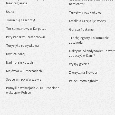
laser tag arena
namiotem?
Ustka
Turystyka rozrywkowa
Toruń Cię zaskoczy!
Kefalinia Grecja i jej wyspy
Tor saneczkowy w Karpaczu
Gorąca Toskania
Przystanek w Częstochowie
Trochę egzotyki nikomu nie
zaszkodzi
Turystyka rozrywkowa
Odkrywaj Skandynawię: Co war
Krynica Zdrój
zobaczyć w Danii?
Nadmorski Koszalin
Wyspy greckie
Majówka w Bieszczadach
Z wizytą na Słowacji
Spacerem po Warszawie
Pałac Drottningholm
Pomyśl o wakacjach 2018 – rodzinne
wakacje w Polsce