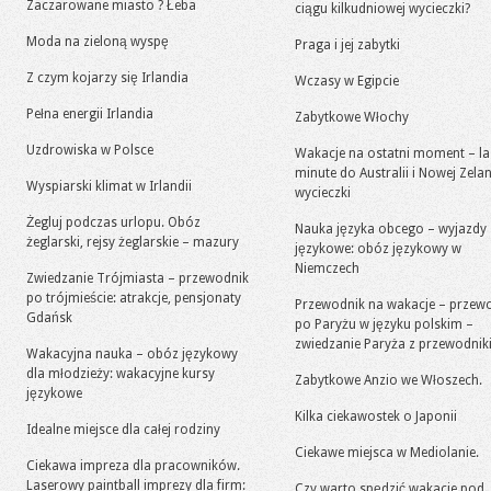
Zaczarowane miasto ? Łeba
ciągu kilkudniowej wycieczki?
Moda na zieloną wyspę
Praga i jej zabytki
Z czym kojarzy się Irlandia
Wczasy w Egipcie
Pełna energii Irlandia
Zabytkowe Włochy
Uzdrowiska w Polsce
Wakacje na ostatni moment – la
minute do Australii i Nowej Zelan
Wyspiarski klimat w Irlandii
wycieczki
Żegluj podczas urlopu. Obóz
Nauka języka obcego – wyjazdy
żeglarski, rejsy żeglarskie – mazury
językowe: obóz językowy w
Niemczech
Zwiedzanie Trójmiasta – przewodnik
po trójmieście: atrakcje, pensjonaty
Przewodnik na wakacje – przew
Gdańsk
po Paryżu w języku polskim –
zwiedzanie Paryża z przewodni
Wakacyjna nauka – obóz językowy
dla młodzieży: wakacyjne kursy
Zabytkowe Anzio we Włoszech.
językowe
Kilka ciekawostek o Japonii
Idealne miejsce dla całej rodziny
Ciekawe miejsca w Mediolanie.
Ciekawa impreza dla pracowników.
Laserowy paintball imprezy dla firm:
Czy warto spędzić wakacje pod