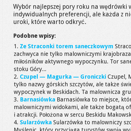
Wybór najlepszej pory roku na wędrówki w
indywidualnych preferencji, ale każda z 
uroki, które warto odkryć.
Podobne wpisy:
Ze Straconki torem saneczkowym
Straco
zachwyca nie tylko malowniczymi krajobrazam
miłośników aktywnego wypoczynku. Tor san
stoku Góry...
Czupel — Magurka — Groniczki
Czupel, 
tylko nazwy górskich szczytów, ale także św
wypoczynek w Beskidach. Ta malownicza grup
Barnasiówka
Barnasiówka to miejsce, któ
malowniczymi widokami, ale także bogatą of
i atrakcji. Położona w sercu Beskidu Makowski
Sularzówka
Sularzówka to malowniczy szc
Myślenic, który przyciąga turystów swoją w