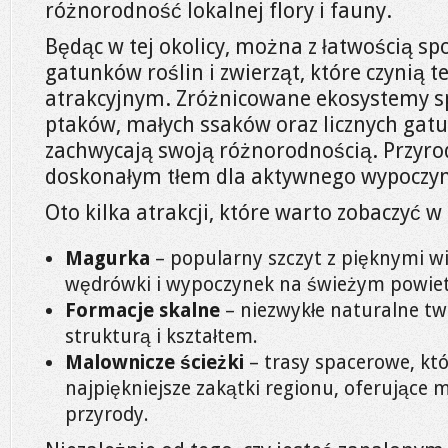
różnorodność lokalnej flory i fauny.
Będąc w tej okolicy, można z łatwością sp
gatunków roślin i zwierząt, które czynią te
atrakcyjnym. Zróżnicowane ekosystemy sp
ptaków, małych ssaków oraz licznych gatu
zachwycają swoją różnorodnością. Przyrod
doskonałym tłem dla aktywnego wypoczy
Oto kilka atrakcji, które warto zobaczyć w
Magurka
– popularny szczyt z pięknymi w
wędrówki i wypoczynek na świeżym powiet
Formacje skalne
– niezwykłe naturalne tw
strukturą i kształtem.
Malownicze ścieżki
– trasy spacerowe, kt
najpiękniejsze zakątki regionu, oferujące
przyrody.