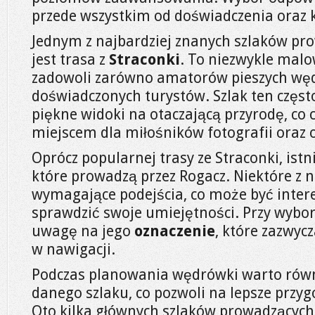
przede wszystkim od doświadczenia oraz
Jednym z najbardziej znanych szlaków pr
jest trasa z
Straconki
. To niezwykle malo
zadowoli zarówno amatorów pieszych wędr
doświadczonych turystów. Szlak ten częst
piękne widoki na otaczającą przyrodę, co 
miejscem dla miłośników fotografii oraz 
Oprócz popularnej trasy ze Straconki, istni
które prowadzą przez Rogacz. Niektóre z n
wymagające podejścia, co może być intere
sprawdzić swoje umiejętności. Przy wybor
uwagę na jego
oznaczenie
, które zazwycz
w nawigacji.
Podczas planowania wędrówki warto rów
danego szlaku, co pozwoli na lepsze przy
Oto kilka głównych szlaków prowadzących