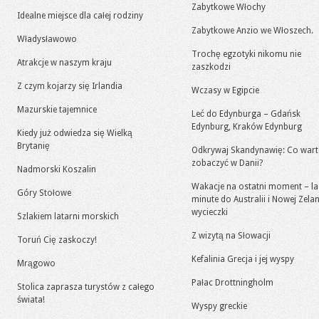
Zabytkowe Włochy
Idealne miejsce dla całej rodziny
Zabytkowe Anzio we Włoszech.
Władysławowo
Trochę egzotyki nikomu nie
Atrakcje w naszym kraju
zaszkodzi
Z czym kojarzy się Irlandia
Wczasy w Egipcie
Mazurskie tajemnice
Leć do Edynburga – Gdańsk
Edynburg, Kraków Edynburg
Kiedy już odwiedza się Wielką
Brytanię
Odkrywaj Skandynawię: Co war
zobaczyć w Danii?
Nadmorski Koszalin
Wakacje na ostatni moment – la
Góry Stołowe
minute do Australii i Nowej Zelan
wycieczki
Szlakiem latarni morskich
Z wizytą na Słowacji
Toruń Cię zaskoczy!
Kefalinia Grecja i jej wyspy
Mrągowo
Pałac Drottningholm
Stolica zaprasza turystów z całego
świata!
Wyspy greckie