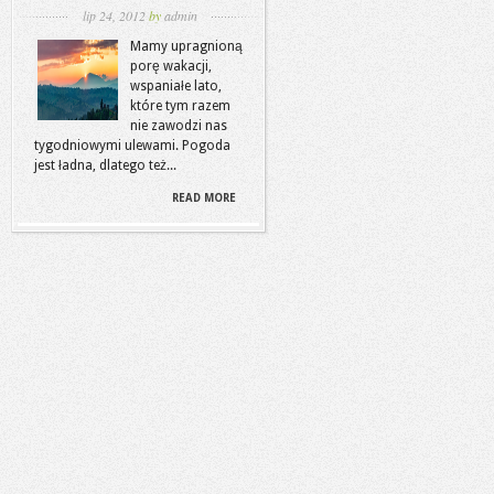
lip 24, 2012
by
admin
Mamy upragnioną
porę wakacji,
wspaniałe lato,
które tym razem
nie zawodzi nas
tygodniowymi ulewami. Pogoda
jest ładna, dlatego też...
READ MORE