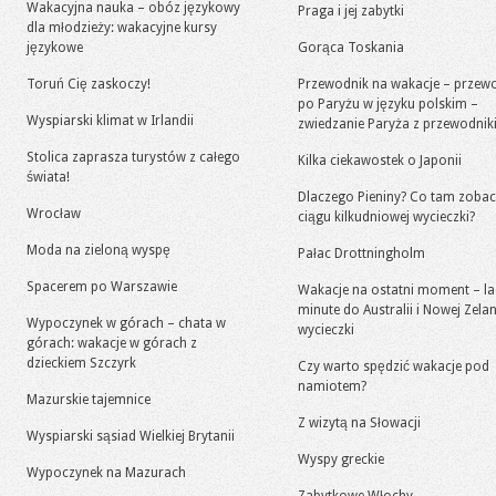
Wakacyjna nauka – obóz językowy
Praga i jej zabytki
dla młodzieży: wakacyjne kursy
językowe
Gorąca Toskania
Toruń Cię zaskoczy!
Przewodnik na wakacje – przew
po Paryżu w języku polskim –
Wyspiarski klimat w Irlandii
zwiedzanie Paryża z przewodni
Stolica zaprasza turystów z całego
Kilka ciekawostek o Japonii
świata!
Dlaczego Pieniny? Co tam zoba
Wrocław
ciągu kilkudniowej wycieczki?
Moda na zieloną wyspę
Pałac Drottningholm
Spacerem po Warszawie
Wakacje na ostatni moment – la
minute do Australii i Nowej Zelan
Wypoczynek w górach – chata w
wycieczki
górach: wakacje w górach z
dzieckiem Szczyrk
Czy warto spędzić wakacje pod
namiotem?
Mazurskie tajemnice
Z wizytą na Słowacji
Wyspiarski sąsiad Wielkiej Brytanii
Wyspy greckie
Wypoczynek na Mazurach