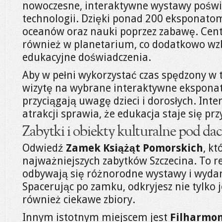
nowoczesne, interaktywne wystawy poświ
technologii. Dzięki ponad 200 eksponatom
oceanów oraz nauki poprzez zabawę. Cen
również w planetarium, co dodatkowo wz
edukacyjne doświadczenia.
Aby w pełni wykorzystać czas spędzony w 
wizytę na wybrane interaktywne eksponaty
przyciągają uwagę dzieci i dorosłych. Int
atrakcji sprawia, że edukacja staje się pr
Zabytki i obiekty kulturalne pod d
Odwiedź
Zamek Książąt Pomorskich
, kt
najważniejszych zabytków Szczecina. To 
odbywają się różnorodne wystawy i wydar
Spacerując po zamku, odkryjesz nie tylko j
również ciekawe zbiory.
Innym istotnym miejscem jest
Filharmon