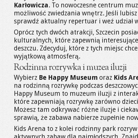
Karłowicza
. To nowoczesne centrum muzy
możliwość zwiedzania wnętrz. Jeśli lubis
sprawdź aktualny repertuar i weź udział 
Oprócz tych dwóch atrakcji, Szczecin posi
kulturalnych, które zapewnią interesując
deszczu. Zdecyduj, które z tych miejsc chces
wyjątkową atmosferą.
Rodzinna rozrywka i muzea iluzji
Wybierz
Be Happy Museum
oraz
Kids Ar
na rodzinną rozrywkę podczas deszczowych
Happy Museum to muzeum iluzji z interak
które zapewniają rozrywkę zarówno dzieci
Możesz tam odkrywać różne iluzje i cieka
sprawią, że zabawa nabierze zupełnie n
Kids Arena to z kolei rodzinny park rozryw
aktywnych zabaw dla najmłodszych. Znajdz