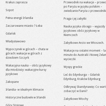
Krakus zaprasza
Przewodnik na wakacje – przew
po Paryżu w języku polskim –
Sopot
zwiedzanie Paryża z przewodni
Pełna energii Irlandia
Praga i jej zabytki
Zaczarowane miasto ? Łeba
Nauka języka obcego – wyjazdy
językowe: obóz językowy w
Gdańsk
Niemczech
Władysławowo
Zabytkowe Anzio we Włoszech.
Wypoczynek w górach – chata w
Wakacje na ostatni moment – la
górach: wakacje w górach z
minute do Australii i Nowej Zelan
dzieckiem Szczyrk
wycieczki
Wakacyjna nauka – obóz językowy
Wyspy greckie
dla młodzieży: wakacyjne kursy
językowe
Leć do Edynburga – Gdańsk
Edynburg, Kraków Edynburg
Zakopane
Odkrywaj Skandynawię: Co war
Irlandia- w idealnym klimacie
zobaczyć w Danii?
Historyczne budowle w Irlandii
Zabytkowe Włochy
Góry Stołowe