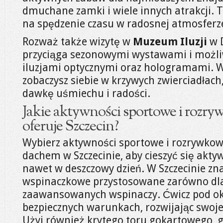
dmuchane zamki i wiele innych atrakcji. 
na spędzenie czasu w radosnej atmosferze
Rozważ także wizytę w
Muzeum Iluzji
w 
przyciąga sezonowymi wystawami i możliw
iluzjami optycznymi oraz hologramami. 
zobaczysz siebie w krzywych zwierciadłac
dawkę uśmiechu i radości.
Jakie aktywności sportowe i roz
oferuje Szczecin?
Wybierz aktywności sportowe i rozrywkow
dachem w Szczecinie, aby cieszyć się ak
nawet w deszczowy dzień. W Szczecinie zna
wspinaczkowe przystosowane zarówno dla 
zaawansowanych wspinaczy. Ćwicz pod o
bezpiecznych warunkach, rozwijając swoje
Użyj również krytego toru gokartowego,