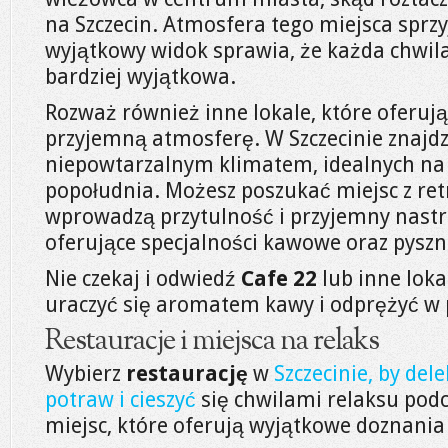
na Szczecin. Atmosfera tego miejsca sprz
wyjątkowy widok sprawia, że każda chwila
bardziej wyjątkowa.
Rozważ również inne lokale, które oferuj
przyjemną atmosferę. W Szczecinie znajdzi
niepowtarzalnym klimatem, idealnych na
popołudnia. Możesz poszukać miejsc z ret
wprowadzą przytulność i przyjemny nastró
oferujące specjalności kawowe oraz pyszn
Nie czekaj i odwiedź
Cafe 22
lub inne loka
uraczyć się aromatem kawy i odprężyć w 
Restauracje i miejsca na relaks
Wybierz
restaurację
w
Szczecinie, by de
potraw i cieszyć
się chwilami relaksu podc
miejsc, które oferują wyjątkowe doznania