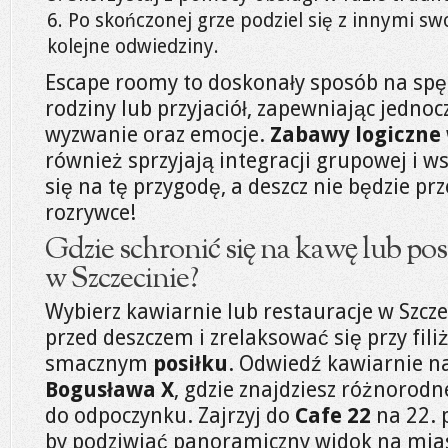
Po skończonej grze podziel się z innymi s
kolejne odwiedziny.
Escape roomy to doskonały sposób na spę
rodziny lub przyjaciół, zapewniając jednoc
wyzwanie oraz emocje.
Zabawy logiczne
również sprzyjają integracji grupowej i w
się na tę przygodę, a deszcz nie będzie p
rozrywce!
Gdzie schronić się na kawę lub pos
w Szczecinie?
Wybierz kawiarnie lub restauracje w Szczec
przed deszczem i zrelaksować się przy fil
smacznym
posiłku
. Odwiedź kawiarnie n
Bogusława X
, gdzie znajdziesz różnorod
do odpoczynku. Zajrzyj do
Cafe 22
na 22. 
by podziwiać panoramiczny widok na mias