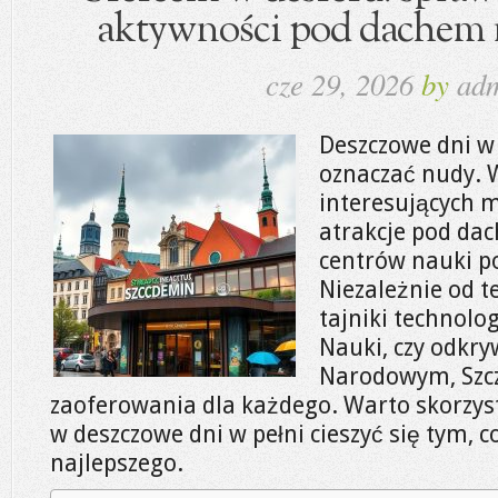
aktywności pod dachem 
cze 29, 2026
by
ad
Deszczowe dni w 
oznaczać nudy. W
interesujących m
atrakcje pod da
centrów nauki p
Niezależnie od te
tajniki technol
Nauki, czy odkr
Narodowym, Szcz
zaoferowania dla każdego. Warto skorzyst
w deszczowe dni w pełni cieszyć się tym, 
najlepszego.