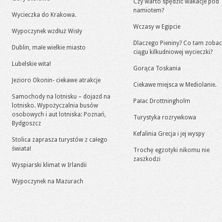
Czy warto spędzić wakacje pod
namiotem?
Wycieczka do Krakowa.
Wczasy w Egipcie
Wypoczynek wzdłuż Wisły
Dlaczego Pieniny? Co tam zoba
Dublin, małe wielkie miasto
ciągu kilkudniowej wycieczki?
Lubelskie wita!
Gorąca Toskania
Jezioro Okonin- ciekawe atrakcje
Ciekawe miejsca w Mediolanie.
Samochody na lotnisku – dojazd na
Pałac Drottningholm
lotnisko. Wypożyczalnia busów
osobowych i aut lotniska: Poznań,
Turystyka rozrywkowa
Bydgoszcz
Kefalinia Grecja i jej wyspy
Stolica zaprasza turystów z całego
świata!
Trochę egzotyki nikomu nie
zaszkodzi
Wyspiarski klimat w Irlandii
Wypoczynek na Mazurach