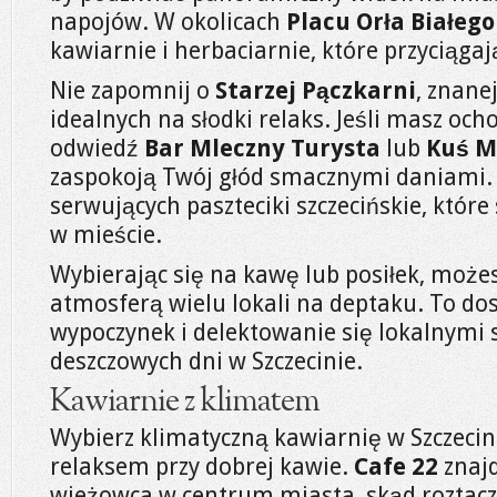
napojów. W okolicach
Placu Orła Białego
kawiarnie i herbaciarnie, które przyciąga
Nie zapomnij o
Starzej Pączkarni
, znane
idealnych na słodki relaks. Jeśli masz ocho
odwiedź
Bar Mleczny Turysta
lub
Kuś M
zaspokoją Twój głód smacznymi daniami. 
serwujących paszteciki szczecińskie, które
w mieście.
Wybierając się na kawę lub posiłek, możes
atmosferą wielu lokali na deptaku. To do
wypoczynek i delektowanie się lokalnymi 
deszczowych dni w Szczecinie.
Kawiarnie z klimatem
Wybierz klimatyczną kawiarnię w Szczecini
relaksem przy dobrej kawie.
Cafe 22
znajd
wieżowca w centrum miasta, skąd roztacz