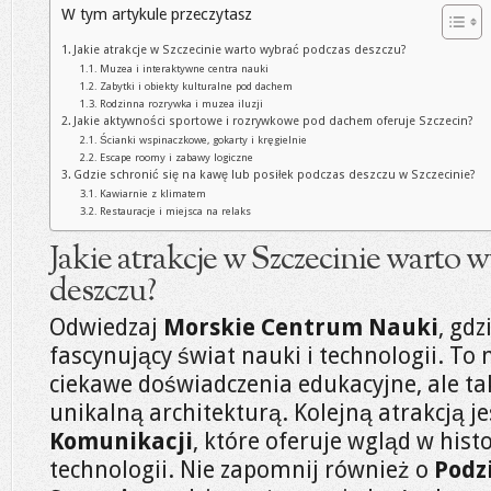
W tym artykule przeczytasz
Jakie atrakcje w Szczecinie warto wybrać podczas deszczu?
Muzea i interaktywne centra nauki
Zabytki i obiekty kulturalne pod dachem
Rodzinna rozrywka i muzea iluzji
Jakie aktywności sportowe i rozrywkowe pod dachem oferuje Szczecin?
Ścianki wspinaczkowe, gokarty i kręgielnie
Escape roomy i zabawy logiczne
Gdzie schronić się na kawę lub posiłek podczas deszczu w Szczecinie?
Kawiarnie z klimatem
Restauracje i miejsca na relaks
Jakie atrakcje w Szczecinie warto 
deszczu?
Odwiedzaj
Morskie Centrum Nauki
, gdz
fascynujący świat nauki i technologii. To 
ciekawe doświadczenia edukacyjne, ale t
unikalną architekturą. Kolejną atrakcją j
Komunikacji
, które oferuje wgląd w hist
technologii. Nie zapomnij również o
Podz