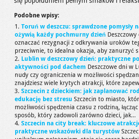
się popołudniem pełnym smaków i relaks
Podobne wpisy:
Toruń w deszczu: sprawdzone pomysły na
ożywią każdy pochmurny dzień
Deszczowy 
oznaczać rezygnacji z odkrywania uroków te
przeciwnie, to idealna okazja, aby zanurzyć si
Lublin w deszczowy dzień: praktyczne po
aktywności pod dachem
Deszczowe dni w L
nudy czy ograniczenia w możliwości spędzan
znajdziesz wiele krytych atrakcji, które zapew
Szczecin z dzieckiem: jak zaplanować rod
edukację bez stresu
Szczecin to miasto, któ
możliwości spędzenia czasu z rodziną, łączą
sposób, który zadowoli zarówno dzieci, jak...
Szczecin na city break: kluczowe atrakcje
praktyczne wskazówki dla turystów
Szczec