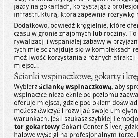
jazdy na gokartach, korzystając z profesj
infrastrukturą, która zapewnia rozrywkę
Dodatkowo, odwiedź kręgielnie, które of
czasu w gronie znajomych lub rodziny. To
rywalizacji i wspaniałej zabawy w przyjazn
tych miejsc znajduje się w kompleksach re
możliwość korzystania z różnych atrakcj
miejscu.
Ścianki wspinaczkowe, gokarty i krę
Wybierz
ściankę wspinaczkową
, aby sp
wspinaczce niezależnie od poziomu zaawa
oferuje miejsca, gdzie pod okiem doświa
możesz ćwiczyć i rozwijać swoje umiejętn
warunkach. Jeśli szukasz szybkiej i emoc
tor gokartowy
Gokart Center Silver, gdzi
halowe wyścigi na profesjonalnym torze.