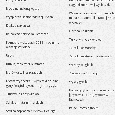
Góry Stołowe
Dlaczego Pieniny? Co tam zoba
ciągu kilkudniowej wycieczki?
Moda na zieloną wyspę
Wakacje na ostatni moment – la
Wyspiarski sąsiad Wielkiej Brytanii
minute do Australii i Nowej Zelan
wycieczki
Krakus zaprasza
Gorąca Toskania
Dziewicza przyroda Bieszczad
Turystyka rozrywkowa
Pomyśl o wakacjach 2018 – rodzinne
wakacje w Polsce
Zabytkowe Włochy
Ustka
Zabytkowe Anzio we Włoszech.
Dublin, małe wielkie miasto
Wczasy w Egipcie
Majówka w Bieszczadach
Z wizytą na Słowacji
Krótka wycieczka – wycieczki szkolne
Wyspy greckie
góry świętokrzyskie – agroturystyka
Nauka języka obcego – wyjazdy
Turystyka rozrywkowa
językowe: obóz językowy w
Niemczech
Szlakiem latarni morskich
Pałac Drottningholm
Stolica zaprasza turystów z całego