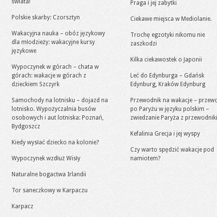
świata!
Praga i jej zabytki
Polskie skarby: Czorsztyn
Ciekawe miejsca w Mediolanie.
Wakacyjna nauka – obóz językowy
Trochę egzotyki nikomu nie
dla młodzieży: wakacyjne kursy
zaszkodzi
językowe
Kilka ciekawostek o Japonii
Wypoczynek w górach – chata w
górach: wakacje w górach z
Leć do Edynburga – Gdańsk
dzieckiem Szczyrk
Edynburg, Kraków Edynburg
Samochody na lotnisku – dojazd na
Przewodnik na wakacje – przew
lotnisko. Wypożyczalnia busów
po Paryżu w języku polskim –
osobowych i aut lotniska: Poznań,
zwiedzanie Paryża z przewodni
Bydgoszcz
Kefalinia Grecja i jej wyspy
Kiedy wysłać dziecko na kolonie?
Czy warto spędzić wakacje pod
Wypoczynek wzdłuż Wisły
namiotem?
Naturalne bogactwa Irlandii
Tor saneczkowy w Karpaczu
Karpacz