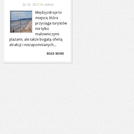
lis 24, 2012
by
admin
Międzyzdroje to
miejsce, które
przyciąga turystów
nie tylko
malowniczymi
plażami, ale także bogatą ofertą
atrakcji i niezapomnianych...
READ MORE