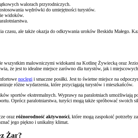
jątkowych walorach przyrodniczych.
stosowania wędrówki do umiejętności turystów.
nie widoków.
ralotniarstwa.
ia czasu, ale także okazja do odkrywania uroków Beskidu Małego. Każ
ede wszystkim malowniczymi widokami na Kotlinę Żywiecką oraz Jezio
awia, że jest to idealne miejsce zarówno dla turystów, jak i miejscowyc
omfortowe
noclegi
i smaczne posiłki. Jest to świetne miejsce na odpoc
anizuje różne wydarzenia, które przyciągają turystów i mieszkańców.
ików sportów ekstremalnych. Wyprawy na paralotniach umożliwiają pod
sportu. Oprócz paralotniarstwa, turyści mogą także spróbować swoich si
cze oraz
różnorodność aktywności
, które mogą zaspokoić potrzeby za
znać jego piękno i unikalny klimat.
ez Żar?