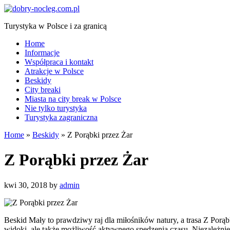
Turystyka w Polsce i za granicą
Home
Informacje
Współpraca i kontakt
Atrakcje w Polsce
Beskidy
City breaki
Miasta na city break w Polsce
Nie tylko turystyka
Turystyka zagraniczna
Home
»
Beskidy
»
Z Porąbki przez Żar
Z Porąbki przez Żar
kwi 30, 2018
by
admin
Beskid Mały to prawdziwy raj dla miłośników natury, a trasa Z Porąb
widoki, ale także możliwość aktywnego spędzenia czasu. Niezależnie