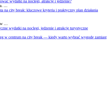
wać wydatki na noclegi, atrakcje i jedzenie?
ia. …
 na city break: kluczowe kryteria i praktyczny plan działania
tów …
czne wydatki na noclegi, jedzenie i atrakcje turystyczne
leg w centrum na city break — kiedy warto wybrać wygodę zamiast