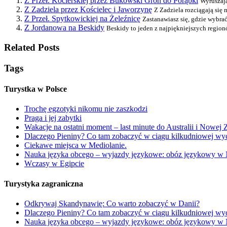
Z Przeł. Kocierskiej przez Bukowski Groń do Porąbki
Wyruszają
Z Zadziela przez Kościelec i Jaworzynę
Z Zadziela rozciągają się
Z Przeł. Spytkowickiej na Żeleźnicę
Zastanawiasz się, gdzie wybra
Z Jordanowa na Beskidy
Beskidy to jeden z najpiękniejszych region
Related Posts
Tags
Turystka w Polsce
Trochę egzotyki nikomu nie zaszkodzi
Praga i jej zabytki
Wakacje na ostatni moment – last minute do Australii i Nowej 
Dlaczego Pieniny? Co tam zobaczyć w ciągu kilkudniowej wyc
Ciekawe miejsca w Mediolanie.
Nauka języka obcego – wyjazdy językowe: obóz językowy w
Wczasy w Egipcie
Turystyka zagraniczna
Odkrywaj Skandynawię: Co warto zobaczyć w Danii?
Dlaczego Pieniny? Co tam zobaczyć w ciągu kilkudniowej wyc
Nauka języka obcego – wyjazdy językowe: obóz językowy w