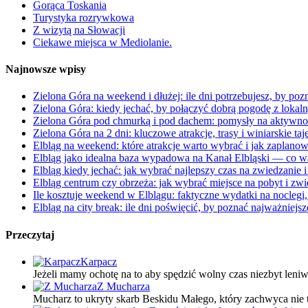
Gorąca Toskania
Turystyka rozrywkowa
Z wizytą na Słowacji
Ciekawe miejsca w Mediolanie.
Najnowsze wpisy
Zielona Góra na weekend i dłużej: ile dni potrzebujesz, by pozn
Zielona Góra: kiedy jechać, by połączyć dobrą pogodę z lokaln
Zielona Góra pod chmurką i pod dachem: pomysły na aktywnoś
Zielona Góra na 2 dni: kluczowe atrakcje, trasy i winiarskie ta
Elbląg na weekend: które atrakcje warto wybrać i jak zaplano
Elbląg jako idealna baza wypadowa na Kanał Elbląski — co w
Elbląg kiedy jechać: jak wybrać najlepszy czas na zwiedzani
Elbląg centrum czy obrzeża: jak wybrać miejsce na pobyt i zw
Ile kosztuje weekend w Elblągu: faktyczne wydatki na noclegi, 
Elbląg na city break: ile dni poświęcić, by poznać najważniejsz
Przeczytaj
Karpacz
Jeżeli mamy ochotę na to aby spędzić wolny czas niezbyt leni
Z Mucharza
Mucharz to ukryty skarb Beskidu Małego, który zachwyca nie