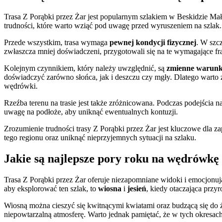
Trasa Z Porąbki przez Żar jest popularnym szlakiem w Beskidzie M
trudności, które warto wziąć pod uwagę przed wyruszeniem na szlak.
Przede wszystkim, trasa wymaga
pewnej kondycji fizycznej
. W szcz
zwłaszcza mniej doświadczeni, przygotowali się na te wymagające fra
Kolejnym czynnikiem, który należy uwzględnić, są
zmienne warunk
doświadczyć zarówno słońca, jak i deszczu czy mgły. Dlatego wart
wędrówki.
Rzeźba terenu na trasie jest także zróżnicowana. Podczas podejścia n
uwagę na podłoże, aby uniknąć ewentualnych kontuzji.
Zrozumienie trudności trasy Z Porąbki przez Żar jest kluczowe dla 
tego regionu oraz uniknąć nieprzyjemnych sytuacji na szlaku.
Jakie są najlepsze pory roku na wędrówkę 
Trasa Z Porąbki przez Żar oferuje niezapomniane widoki i emocjon
aby eksplorować ten szlak, to
wiosna
i
jesień
, kiedy otaczająca przy
Wiosną można cieszyć się kwitnącymi kwiatami oraz budzącą się do ż
niepowtarzalną atmosferę. Warto jednak pamiętać, że w tych okresac