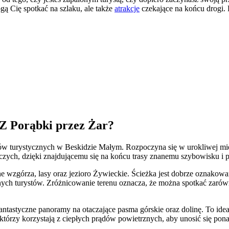
gą Cię spotkać na szlaku, ale także
atrakcje
czekające na końcu drogi. P
e Z Porąbki przez Żar?
ków turystycznych w Beskidzie Małym. Rozpoczyna się w urokliwej miej
niczych, dzięki znajdującemu się na końcu trasy znanemu szybowisku 
wzgórza, lasy oraz jezioro Żywieckie. Ścieżka jest dobrze oznakowana
ych turystów. Zróżnicowanie terenu oznacza, że można spotkać zarówn
antastyczne panoramy na otaczające pasma górskie oraz dolinę. To idea
 którzy korzystają z ciepłych prądów powietrznych, aby unosić się pon