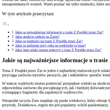
niezapomnianych wrażeń. Warto poznać nie tylko trudności, które mo
W tym artykule przeczytasz
Jakie są najważniejsze informacje o trasie Z Porąbki przez Żar?
Jakie atrakcje czekają na Żarze?
Jakie są trudności na trasie Z Porąbki przez Żar?
Jakie są najlepsze pory roku na wędrówkę tą trasą?
Jakie inne szlaki można połączyć z trasą Z Porąbki przez Żar?
Jakie są najważniejsze informacje o trasi
Trasa Z Porąbki przez Żar to jeden z najbardziej malowniczych szla
przyciąga zarówno turystów pieszych, jak i miłośników sportów lot
W trakcie wędrówki można podziwiać przepiękne widoki na okoliczne 
odpowiednia zarówno dla początkujących, jak i bardziej doświadczon
wymagające fragmenty dla zapalonych wędrowców.
Nieopodal szczytu Żaru znajduje się punkt widokowy, który oferuje f
przyrodę. Dodatkowo, region ten jest popularny wśród paralotniarzy,