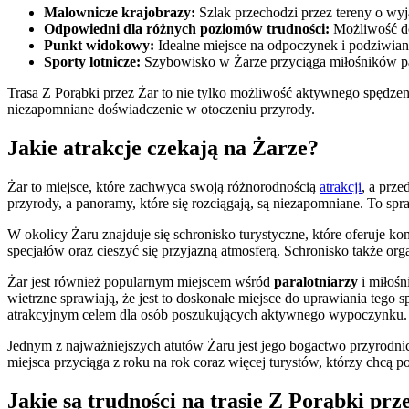
Malownicze krajobrazy:
Szlak przechodzi przez tereny o wy
Odpowiedni dla różnych poziomów trudności:
Możliwość do
Punkt widokowy:
Idealne miejsce na odpoczynek i podziwia
Sporty lotnicze:
Szybowisko w Żarze przyciąga miłośników pa
Trasa Z Porąbki przez Żar to nie tylko możliwość aktywnego spędzen
niezapomniane doświadczenie w otoczeniu przyrody.
Jakie atrakcje czekają na Żarze?
Żar to miejsce, które zachwyca swoją różnorodnością
atrakcji
, a prz
przyrody, a panoramy, które się rozciągają, są niezapomniane. To spr
W okolicy Żaru znajduje się schronisko turystyczne, które oferuje k
specjałów oraz cieszyć się przyjazną atmosferą. Schronisko także org
Żar jest również popularnym miejscem wśród
paralotniarzy
i miłośn
wietrzne sprawiają, że jest to doskonałe miejsce do uprawiania tego 
atrakcyjnym celem dla osób poszukujących aktywnego wypoczynku.
Jednym z najważniejszych atutów Żaru jest jego bogactwo przyrodni
miejsca przyciąga z roku na rok coraz więcej turystów, którzy chcą po
Jakie są trudności na trasie Z Porąbki prz