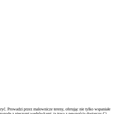
ryć. Prowadzi przez malownicze tereny, oferując nie tylko wspaniałe
rzygodę z pieszymi wędrówkami, ta trasa z pewnością dostarczy Ci