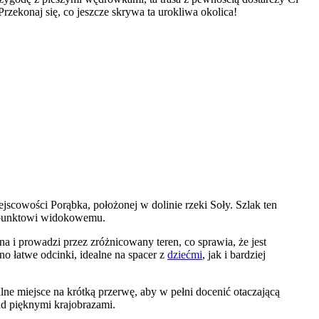
rzekonaj się, co jeszcze skrywa ta urokliwa okolica!
scowości Porąbka, położonej w dolinie rzeki Soły. Szlak ten
i punktowi widokowemu.
 i prowadzi przez zróżnicowany teren, co sprawia, że jest
o łatwe odcinki, idealne na spacer z
dziećmi
, jak i bardziej
lne miejsce na krótką przerwę, aby w pełni docenić otaczającą
ad pięknymi krajobrazami.