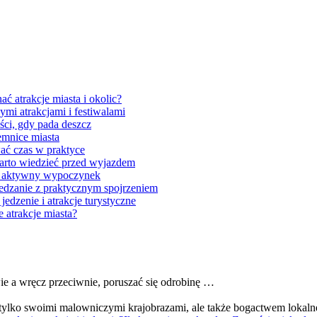
ać atrakcje miasta i okolic?
ymi atrakcjami i festiwalami
ci, gdy pada deszcz
jemnice miasta
wać czas w praktyce
arto wiedzieć przed wyjazdem
e i aktywny wypoczynek
iedzanie z praktycznym spojrzeniem
jedzenie i atrakcje turystyczne
e atrakcje miasta?
wie a wręcz przeciwnie, poruszać się odrobinę …
 tylko swoimi malowniczymi krajobrazami, ale także bogactwem lokal