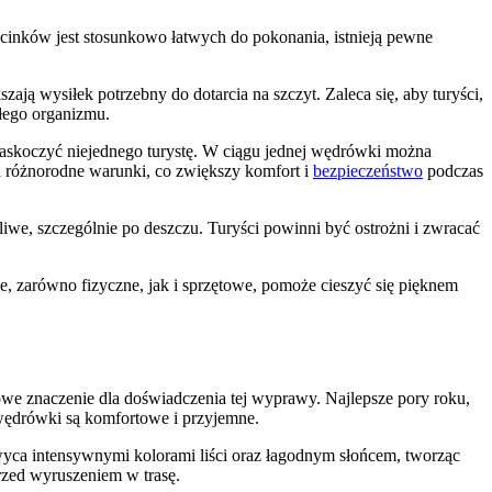
cinków jest stosunkowo łatwych do pokonania, istnieją pewne
ają wysiłek potrzebny do dotarcia na szczyt. Zaleca się, aby turyści,
ałego organizmu.
zaskoczyć niejednego turystę. W ciągu jednej wędrówki można
a różnorodne warunki, co zwiększy komfort i
bezpieczeństwo
podczas
dliwe, szczególnie po deszczu. Turyści powinni być ostrożni i zwracać
, zarówno fizyczne, jak i sprzętowe, pomoże cieszyć się pięknem
we znaczenie dla doświadczenia tej wyprawy. Najlepsze pory roku,
e wędrówki są komfortowe i przyjemne.
hwyca intensywnymi kolorami liści oraz łagodnym słońcem, tworząc
rzed wyruszeniem w trasę.