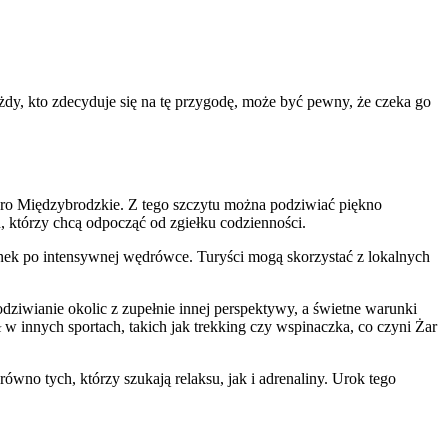
dy, kto zdecyduje się na tę przygodę, może być pewny, że czeka go
ro Międzybrodzkie. Z tego szczytu można podziwiać piękno
h, którzy chcą odpocząć od zgiełku codzienności.
zynek po intensywnej wędrówce. Turyści mogą skorzystać z lokalnych
ziwianie okolic z zupełnie innej perspektywy, a świetne warunki
ł w innych sportach, takich jak trekking czy wspinaczka, co czyni Żar
równo tych, którzy szukają relaksu, jak i adrenaliny. Urok tego