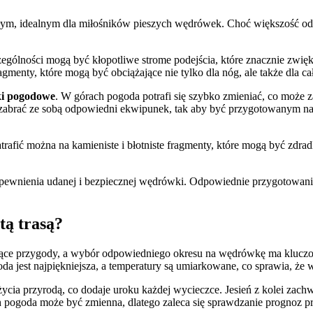
ałym, idealnym dla miłośników pieszych wędrówek. Choć większość od
ególności mogą być kłopotliwe strome podejścia, które znacznie zwiększ
gmenty, które mogą być obciążające nie tylko dla nóg, ale także dla c
i pogodowe
. W górach pogoda potrafi się szybko zmieniać, co może 
o zabrać ze sobą odpowiedni ekwipunek, tak aby być przygotowanym n
atrafić można na kamieniste i błotniste fragmenty, które mogą być zdra
zapewnienia udanej i bezpiecznej wędrówki. Odpowiednie przygotowanie
tą trasą?
ujące przygody, a wybór odpowiedniego okresu na wędrówkę ma kluczo
roda jest najpiękniejsza, a temperatury są umiarkowane, co sprawia, ż
ycia przyrodą, co dodaje uroku każdej wycieczce. Jesień z kolei zac
h pogoda może być zmienna, dlatego zaleca się sprawdzanie prognoz p