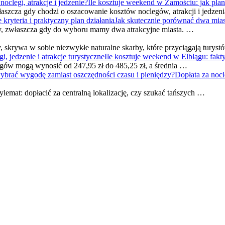
Ile kosztuje weekend w Zamościu: jak plano
cza gdy chodzi o oszacowanie kosztów noclegów, atrakcji i jedzen
Jak skutecznie porównać dwa miasta
cy, zwłaszcza gdy do wyboru mamy dwa atrakcyjne miasta. …
y, skrywa w sobie niezwykłe naturalne skarby, które przyciągają turys
Ile kosztuje weekend w Elblągu: fakty
ów mogą wynosić od 247,95 zł do 485,25 zł, a średnia …
Dopłata za noc
lemat: dopłacić za centralną lokalizację, czy szukać tańszych …