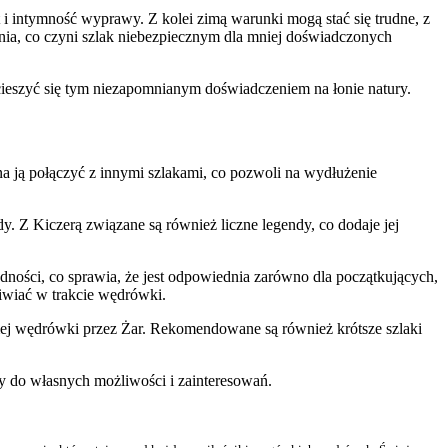
i intymność wyprawy. Z kolei zimą warunki mogą stać się trudne, z
ia, co czyni szlak niebezpiecznym dla mniej doświadczonych
cieszyć się tym niezapomnianym doświadczeniem na łonie natury.
na ją połączyć z innymi szlakami, co pozwoli na wydłużenie
dy. Z Kiczerą związane są również liczne legendy, co dodaje jej
rudności, co sprawia, że jest odpowiednia zarówno dla początkujących,
iwiać w trakcie wędrówki.
mej wędrówki przez Żar. Rekomendowane są również krótsze szlaki
y do własnych możliwości i zainteresowań.