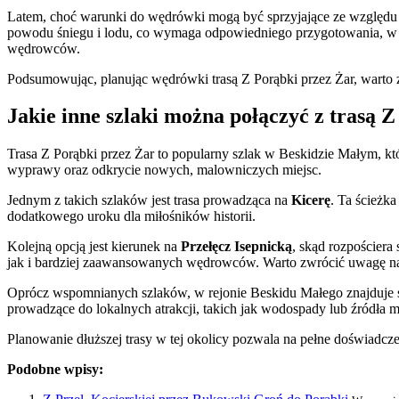
Latem, choć warunki do wędrówki mogą być sprzyjające ze względu n
powodu śniegu i lodu, co wymaga odpowiedniego przygotowania, w t
wędrowców.
Podsumowując, planując wędrówki trasą Z Porąbki przez Żar, warto 
Jakie inne szlaki można połączyć z trasą 
Trasa Z Porąbki przez Żar to popularny szlak w Beskidzie Małym, kt
wyprawy oraz odkrycie nowych, malowniczych miejsc.
Jednym z takich szlaków jest trasa prowadząca na
Kicerę
. Ta ścieżka
dodatkowego uroku dla miłośników historii.
Kolejną opcją jest kierunek na
Przełęcz Isepnicką
, skąd rozpościera
jak i bardziej zaawansowanych wędrowców. Warto zwrócić uwagę na 
Oprócz wspomnianych szlaków, w rejonie Beskidu Małego znajduje si
prowadzące do lokalnych atrakcji, takich jak wodospady lub źródła
Planowanie dłuższej trasy w tej okolicy pozwala na pełne doświadc
Podobne wpisy: