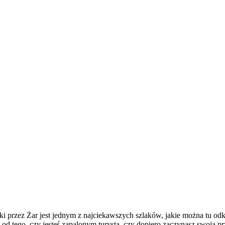
ki przez Żar jest jednym z najciekawszych szlaków, jakie można tu odk
 od tego, czy jesteś zapalonym turystą, czy dopiero zaczynasz swoją p