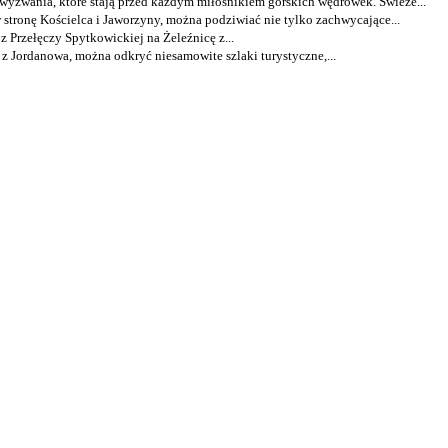
ż wyzwania, które stają przed każdym miłośnikiem górskich wędrówek. Świeże...
 stronę Kościelca i Jaworzyny, można podziwiać nie tylko zachwycające...
 Przełęczy Spytkowickiej na Żeleźnicę z...
z Jordanowa, można odkryć niesamowite szlaki turystyczne,...