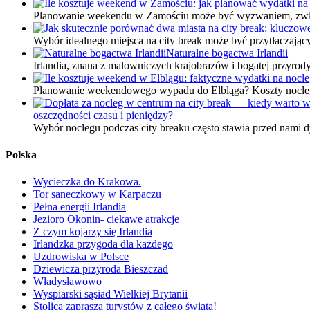
Planowanie weekendu w Zamościu może być wyzwaniem, zwłasz
Wybór idealnego miejsca na city break może być przytłaczają
Naturalne bogactwa Irlandii
Irlandia, znana z malowniczych krajobrazów i bogatej przyrod
Planowanie weekendowego wypadu do Elbląga? Koszty nocleg
oszczędności czasu i pieniędzy?
Wybór noclegu podczas city breaku często stawia przed nami dy
Polska
Wycieczka do Krakowa.
Tor saneczkowy w Karpaczu
Pełna energii Irlandia
Jezioro Okonin- ciekawe atrakcje
Z czym kojarzy się Irlandia
Irlandzka przygoda dla każdego
Uzdrowiska w Polsce
Dziewicza przyroda Bieszczad
Władysławowo
Wyspiarski sąsiad Wielkiej Brytanii
Stolica zaprasza turystów z całego świata!