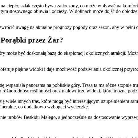
a ciepło, szlak często bywa zatłoczony, co może wpływać na komfort 
ym stosownego obuwia i odzieży. W dolinach może dojść do oblodzen
zwrócić uwagę na aktualne prognozy pogody oraz sezon, aby w pełni 
Z Porąbki przez Żar?
óry może być doskonałą bazą do eksploracji okolicznych atrakcji. Moż
 oferuje piękne widoki i daje możliwość podziwiania okolicznej przyro
 się wspaniała panorama na pobliskie góry. Trasa ta ma różne stopnie t
różnorodność roślinności oraz malownicze widoki, które można podz
ę wiele innych tras, które mogą być interesującym uzupełnieniem sa
 mineralne, co dodatkowo wzbogaci wycieczkę.
zenie uroków Beskidu Małego, a jednocześnie na dostosowanie wypraw