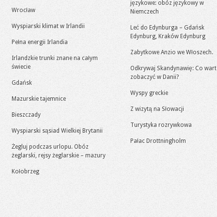
językowe: obóz językowy w
Wrocław
Niemczech
Wyspiarski klimat w Irlandii
Leć do Edynburga – Gdańsk
Edynburg, Kraków Edynburg
Pełna energii Irlandia
Zabytkowe Anzio we Włoszech.
Irlandzkie trunki znane na całym
świecie
Odkrywaj Skandynawię: Co war
zobaczyć w Danii?
Gdańsk
Wyspy greckie
Mazurskie tajemnice
Z wizytą na Słowacji
Bieszczady
Turystyka rozrywkowa
Wyspiarski sąsiad Wielkiej Brytanii
Pałac Drottningholm
Żegluj podczas urlopu. Obóz
żeglarski, rejsy żeglarskie – mazury
Kołobrzeg