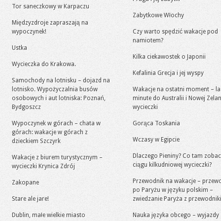
Tor saneczkowy w Karpaczu
Zabytkowe Włochy
Międzyzdroje zapraszają na
wypoczynek!
Czy warto spędzić wakacje pod
namiotem?
Ustka
Kilka ciekawostek o Japonii
Wycieczka do Krakowa.
Kefalinia Grecja i jej wyspy
Samochody na lotnisku – dojazd na
lotnisko. Wypożyczalnia busów
Wakacje na ostatni moment – la
osobowych i aut lotniska: Poznań,
minute do Australii i Nowej Zelan
Bydgoszcz
wycieczki
Wypoczynek w górach – chata w
Gorąca Toskania
górach: wakacje w górach z
Wczasy w Egipcie
dzieckiem Szczyrk
Dlaczego Pieniny? Co tam zoba
Wakacje z biurem turystycznym –
ciągu kilkudniowej wycieczki?
wycieczki Krynica Zdrój
Przewodnik na wakacje – przew
Zakopane
po Paryżu w języku polskim –
Stare ale jare!
zwiedzanie Paryża z przewodni
Dublin, małe wielkie miasto
Nauka języka obcego – wyjazdy