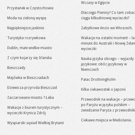
Wczasy w Egipcie
Przystanek w Częstochowie
Dlaczego Pieniny? Co tam zoba
Moda na zieloną wyspę
ciągu kilkudniowej wycieczki?
Najpiękniejsze jaskinie
Zabytkowe Anzio we Włoszech.
Turystyka rozrywkowa
Wakacje na ostatni moment – la
minute do Australii i Nowej Zelan
Dublin, małe wielkie miasto
wycieczki
Z czym kojarzy się Irlandia
Nauka języka obcego – wyjazdy
językowe: obóz językowy w
Bieszczady
Niemczech
Majówka w Bieszczadach
Pałac Drottningholm
Dziewicza przyroda Bieszczad
Kilka ciekawostek o Japonii
Zaczarowane miasto ? Łeba
Przewodnik na wakacje – przew
po Paryżu w języku polskim –
Wakacje z biurem turystycznym –
zwiedzanie Paryża z przewodni
wycieczki Krynica Zdrój
Ciekawe miejsca w Mediolanie.
Wyspiarski sąsiad Wielkiej Brytanii