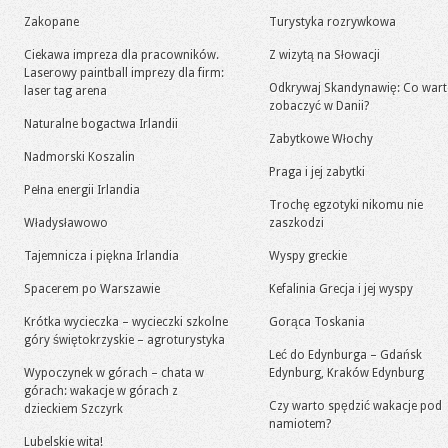
Zakopane
Turystyka rozrywkowa
Ciekawa impreza dla pracowników.
Z wizytą na Słowacji
Laserowy paintball imprezy dla firm:
Odkrywaj Skandynawię: Co war
laser tag arena
zobaczyć w Danii?
Naturalne bogactwa Irlandii
Zabytkowe Włochy
Nadmorski Koszalin
Praga i jej zabytki
Pełna energii Irlandia
Trochę egzotyki nikomu nie
Władysławowo
zaszkodzi
Tajemnicza i piękna Irlandia
Wyspy greckie
Spacerem po Warszawie
Kefalinia Grecja i jej wyspy
Krótka wycieczka – wycieczki szkolne
Gorąca Toskania
góry świętokrzyskie – agroturystyka
Leć do Edynburga – Gdańsk
Wypoczynek w górach – chata w
Edynburg, Kraków Edynburg
górach: wakacje w górach z
Czy warto spędzić wakacje pod
dzieckiem Szczyrk
namiotem?
Lubelskie wita!