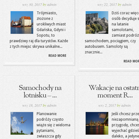
wrz 30, 2017
by
admin
wrz 22, 2017
by
admin
Trójmiasto,
Dziś coraz więc
złożone z
osób decyduje s
urokliwych miast
na latanie
Gdańska, Gdyni i
samolotami,
Sopotu, to
zamiast podróż
prawdziwy raj dla turystów. Każde
samochodem, pociągiem, czy
z tych miejsc skrywa unikalne...
autobusem. Samoloty są
znacznie...
READ MORE
READ MO
Samochody na
Wakacje na ostatn
lotnisku – ...
moment R...
wrz 18, 2017
by
admin
wrz 2, 2017
by
admin
Planowanie
Jeśli chcesz prz
podróży często
niezapomnianą
wiąże się z wieloma
przygodę, chce
pytaniami,
wyjechać gdzieś
zwłaszcza gdy
daleko, a jedyn